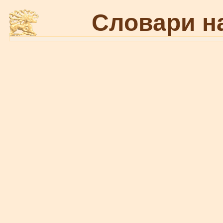
Словари н