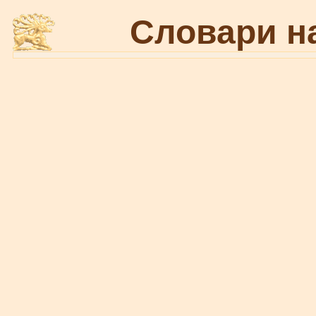
Словари н