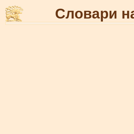
Словари н