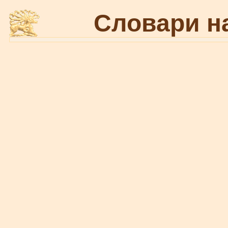
Словари н