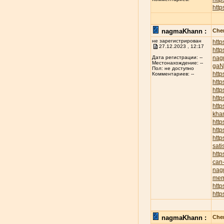
http
nagmaKhann :
Chen
не зарегистрирован
htt
27.12.2023 , 12:17
htt
nag
Дата регистрации: --
Местонахождение: --
ga
Пол: не доступно
http
Комментариев: --
http
http
http
htt
kha
http
htt
http
sati
htt
can-
nag
mem
http
htt
nagmaKhann :
Chen