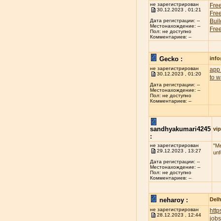
не зарегистрирован
Free
30.12.2023 , 01:21
Free
Buil
Дата регистрации: --
Местонахождение: --
Free
Пол: не доступно
Комментариев: --
Gecko :
inf
не зарегистрирован
app 
30.12.2023 , 01:20
to w
Дата регистрации: --
Местонахождение: --
Пол: не доступно
Комментариев: --
sandhyakumari4245
vip
:
не зарегистрирован
"Me
29.12.2023 , 13:27
unf
Дата регистрации: --
Местонахождение: --
Пол: не доступно
Комментариев: --
neharoy :
Delh
не зарегистрирован
htt
28.12.2023 , 12:44
jobs