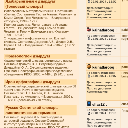
Æмбарынгæнæн дзырдуат
25.01.2024 , 12:52
(Толковый словарь)
Дата регистрации: --
Использованы материалы из книг: Осетинские
Местонахождение: --
обычаи. Составитель Гастан Агнаев. Рецензенты
Пол: не доступно
Комментариев: --
Камал Ходов, Геор Чеджемты. – Владикавказ,
«Урсдон», 1999 – 172 с.;
Ирон æгъдæуттæ. Чиныг сарæзта Агънаты
Гæстæн. Рецензенттæ Ходы Камал æмæ
kainatfarooq :
paki
Чеджемты Геор. – Дзæуджыхъæу, «Урсдон»,
1999 – 176 с.;
не зарегистрирован
Impr
Этнография и мифология осетин. Краткий
23.01.2024 , 13:10
helpf
словарь. Составили Дзадзиев А.Б., Дзуцев Х.В.,
Караев С.М. – Владикавказ, 1994 – 284 с. ( 1 072
Дата регистрации: --
Местонахождение: --
статьи)
Пол: не доступно
Комментариев: --
Фразеологион дзырдуат
Фразеологический словарь осетинского языка.
Составил Дзабиты З. Т. Редактор издания
kainatfarooq :
paki
Дзиццойты Ю. А.: 2-е дополненное издание. г.
Цхинвал, Полиграфическое производственное
не зарегистрирован
Perf
объединение РЮО, 2003. – 448 с. (5 241 статя)
23.01.2024 , 13:07
being
Ирон орфографион дзырдуат
Дата регистрации: --
Местонахождение: --
Осетинский орфографический словарь, около 58
Пол: не доступно
тысяч слов. Научно-популярное издание.
Комментариев: --
Составители: Н. К. Багаев, Х. А. Таказов.
Издательство «Алания», – Владикавказ, 2002 г.
— 688 с. (реально 49 770 статей)
ellas12 :
ell
Русско-Осетинский словарь
не зарегистрирован
I'm 
лингвистических терминов
22.01.2024 , 11:35
Составил: Гацалова Л.Б. Книга издана в
Дата регистрации: --
авторской редакции. Северо-Осетинский
Местонахождение: --
институт гуманитарных и социальных
Пол: не доступно
исследований – Владикавказ: РИО СОИГСИ,