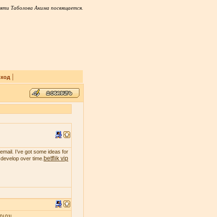
яти Таболова Акима посвящается.
|
ход
email. I’ve got some ideas for
betflik vip
t develop over time.
ุกเกม