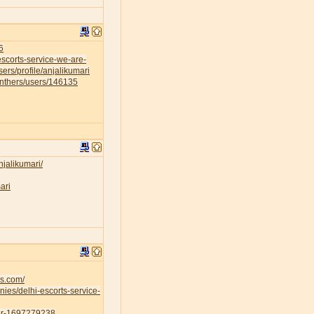
6
escorts-service-we-are-
sers/profile/anjalikumari
anthers/users/146135
njalikumari/
ari
es.com/
ies/delhi-escorts-service-
ser-1697279238