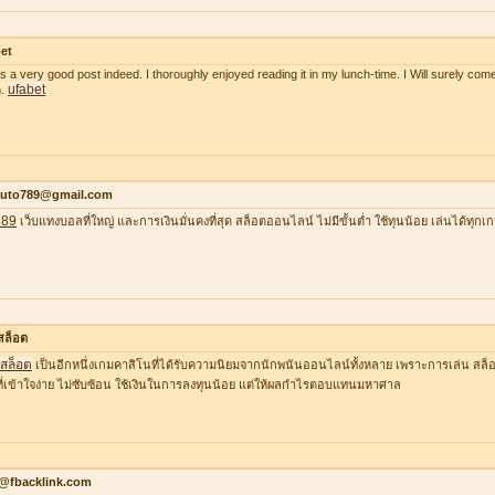
et
as a very good post indeed. I thoroughly enjoyed reading it in my lunch-time. I Will surely come
ufabet
n.
auto789@gmail.com
789
เว็บแทงบอลที่ใหญ่ และการเงินมั่นคงที่สุด สล็อตออนไลน์ ไม่มีขั้นต่ำ ใช้ทุนน้อย เล่นได้ทุกเ
าสล็อต
าสล็อต
เป็นอีกหนึ่งเกมคาสิโนที่ได้รับความนิยมจากนักพนันออนไลน์ทั้งหลาย เพราะการเล่น สล็อต
ที่เข้าใจง่าย ไม่ซับซ้อน ใช้เงินในการลงทุนน้อย แต่ให้ผลกำไรตอบแทนมหาศาล
o@fbacklink.com