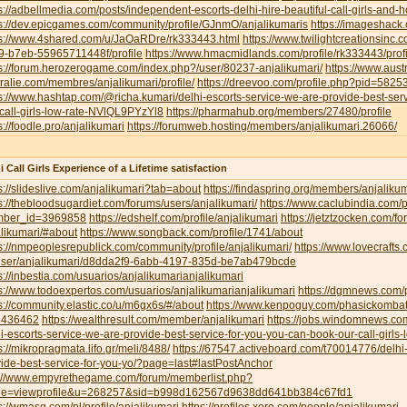
s://adbellmedia.com/posts/independent-escorts-delhi-hire-beautiful-call-girls-and-
s://dev.epicgames.com/community/profile/GJnmO/anjalikumaris
https://imageshack
ps://www.4shared.com/u/JaOaRDre/rk333443.html
https://www.twilightcreationsinc
9-b7eb-55965711448f/profile
https://www.hmacmidlands.com/profile/rk333443/profi
s://forum.herozerogame.com/index.php?/user/80237-anjalikumari/
https://www.austr
ralie.com/membres/anjalikumari/profile/
https://dreevoo.com/profile.php?pid=5825
s://www.hashtap.com/@richa.kumari/delhi-escorts-service-we-are-provide-best-ser
call-girls-low-rate-NVlQL9PYzYl8
https://pharmahub.org/members/27480/profile
s://foodle.pro/anjalikumari
https://forumweb.hosting/members/anjalikumari.26066/
i Call Girls Experience of a Lifetime satisfaction
s://slideslive.com/anjalikumari?tab=about
https://findaspring.org/members/anjalikum
s://thebloodsugardiet.com/forums/users/anjalikumari/
https://www.caclubindia.com/p
ber_id=3969858
https://edshelf.com/profile/anjalikumari
https://jetztzocken.com/f
likumari/#about
https://www.songback.com/profile/1741/about
s://nmpeoplesrepublick.com/community/profile/anjalikumari/
https://www.lovecrafts
user/anjalikumari/d8dda2f9-6abb-4197-835d-be7ab479bcde
s://inbestia.com/usuarios/anjalikumarianjalikumari
s://www.todoexpertos.com/usuarios/anjalikumarianjalikumari
https://dgmnews.com/p
s://community.elastic.co/u/m6gx6s/#/about
https://www.kenpoguy.com/phasickombati
1436462
https://wealthresult.com/member/anjalikumari
https://jobs.windomnews.c
i-escorts-service-we-are-provide-best-service-for-you-you-can-book-our-call-girls-
s://mikropragmata.lifo.gr/meli/8488/
https://67547.activeboard.com/t70014776/delhi-
ide-best-service-for-you-yo/?page=last#lastPostAnchor
p://www.empyrethegame.com/forum/memberlist.php?
e=viewprofile&u=268257&sid=b998d162567d9638dd641bb384c67fd1