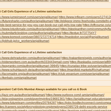
s://wmasg.com/pl/profile/anjalikumari
https://profiles.xero.com/people/anjalikumari
i Call Girls Experience of a Lifetime satisfaction
s://www.jumpinsport.com/users/anjalikumari
https://www.inflearn.com/users/127412
s://futuresharks.com/author/anjalikumari/
http://eldjeesr-immo.freehostia.com/delhi-
ide-best-service-for-you-you-can-book-our-call-girls-low-rate/
https://offcourse.co/u
s://www.lotusforsale.com/author/anjalikumari/
https://steelpanther.com/community/f
s://submitarticlesblog.com/author/anjalikumari/
https://textup.fr/737754Y7
ps://www.komoot.com/user/3807272774714
https://mastodon.social/@anjalikumarii
s://jobhub.jp/co_workers/anjalikumari
i Call Girls Experience of a Lifetime satisfaction
s://www.dehradunbn.com/author/anjalikumari/
https://vakantiereisgids.com/author/a
s://olderworkers.com.au/author/rk333443gmail-com/
https://baskadia.com/user/af89
s://wayranks.com/author/anjalikumari-39945/
https://curadao.tribe.so/user/anjalikum
s://www.schuhtausch.de/author/anjalikumari/
https://manifold.markets/RichaKumari
s://lacomadre.org/author/anjalikumari/
https://club.vexanium.com/user/anjalikumari
s://kerbalx.com/anjalikumari
pendent Call Girls Mumbai Always available for you call us & Book
s://jazz.org.au/author/anjalikumari/
https://www.ourboox.com/i-am/anjalikumari/
s://play.eslgaming.com/player/myinfos/19681361/
https://anjalikumari.educatorpag
s://www.futurelearn.com/profiles/20784287
https://jobs.foodtechconnect.com/compan
ttps://careers.societyforcryobiology.org/employers/2395729-delhi-escorts-service
s://community.greeka.com/users/anjalikumari
https://explore.partquest.com/user/u