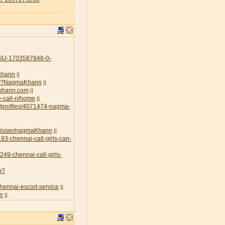
U-1703587848-0-
-khann
||
.php?NagmaKhann
||
akhann.com
||
e-call-n/home
||
g/profiles/4071474-nagma-
rt/user/nagmaKhann
||
93-chennai-call-girls-can-
3249-chennai-call-girls-
p?
chennai-escort-service
||
nn
||