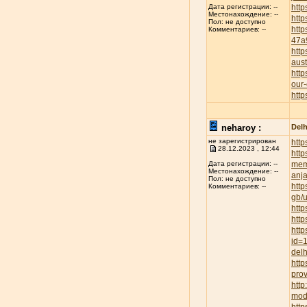
http
Дата регистрации: --
Местонахождение: --
http
Пол: не доступно
htt
Комментариев: --
47a
http
aust
http
our-
http
neharoy :
Delh
не зарегистрирован
http
28.12.2023 , 12:44
http
mem
Дата регистрации: --
Местонахождение: --
anja
Пол: не доступно
http
Комментариев: --
gb/
http
http
http
id=
delh
http
prov
htt
mod