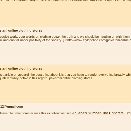
stani online clothing stores
essive work, your words on clothing speak the truth and we should be heeding on with them,
ul and can fall under positivity of the society. [urlhttp://www.stylepehno.com/]pakistani online c
stani online clothing stores
ect article on apparel, the best thing about it is that you have to render everything broadly whi
 intellectually active in this regard. pakistani online clothing stores
as12@gmail.com
Abilene's Number One Concrete Exp
pleased to have come across this excellent website.