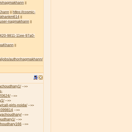
com/nagmakhann
||
aKhann
https://cosmic-
||
amakhankm614
||
lt/user-nagmakhann
||
45420-9811-11ee-97a0-
agmaKhann
||
egaljobs/author/nagmakhann/
iyachoudhary1/
-->>
s-
-20624/
-->>
y1/
-->>
/call-girls-noida/
-->>
19399814
-->>
riyachoudhary/
-->>
houdhary1/
-->>
aChoudhary166
-->>