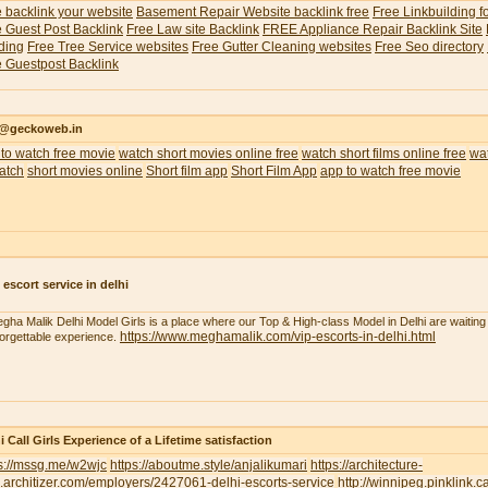
 backlink your website
Basement Repair Website backlink free
Free Linkbuilding f
 Guest Post Backlink
Free Law site Backlink
FREE Appliance Repair Backlink Site
ding
Free Tree Service websites
Free Gutter Cleaning websites
Free Seo directory
 Guestpost Backlink
o@geckoweb.in
to watch free movie
watch short movies online free
watch short films online free
wat
atch
short movies online
Short film app
Short Film App
app to watch free movie
 escort service in delhi
gha Malik Delhi Model Girls is a place where our Top & High-class Model in Delhi are waiting 
https://www.meghamalik.com/vip-escorts-in-delhi.html
orgettable experience.
i Call Girls Experience of a Lifetime satisfaction
ps://mssg.me/w2wjc
https://aboutme.style/anjalikumari
https://architecture-
.architizer.com/employers/2427061-delhi-escorts-service
http://winnipeg.pinklink.c