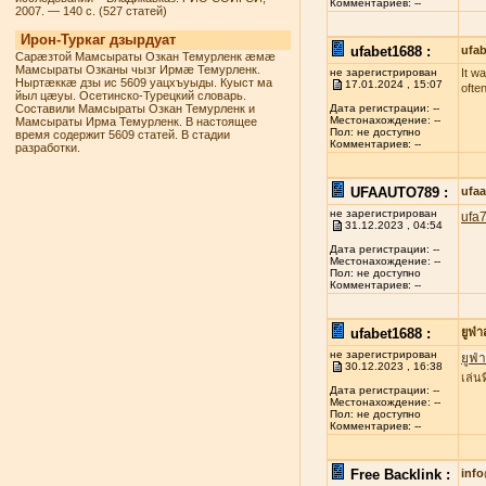
Комментариев: --
2007. — 140 с. (527 статей)
Ирон-Туркаг дзырдуат
ufabet1688 :
ufab
Сарæзтой Мамсыраты Озкан Темурленк æмæ
Мамсыраты Озканы чызг Ирмæ Темурленк.
не зарегистрирован
It w
Ныртæккæ дзы ис 5609 уацхъуыды. Куыст ма
17.01.2024 , 15:07
ofte
йыл цæуы. Осетинско-Турецкий словарь.
Составили Мамсыраты Озкан Темурленк и
Дата регистрации: --
Местонахождение: --
Мамсыраты Ирма Темурленк. В настоящее
Пол: не доступно
время содержит 5609 статей. В стадии
Комментариев: --
разработки.
UFAAUTO789 :
ufa
не зарегистрирован
ufa
31.12.2023 , 04:54
Дата регистрации: --
Местонахождение: --
Пол: не доступно
Комментариев: --
ufabet1688 :
ยูฟ่
не зарегистрирован
ยูฟ่
30.12.2023 , 16:38
เล่น
Дата регистрации: --
Местонахождение: --
Пол: не доступно
Комментариев: --
Free Backlink :
inf