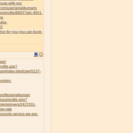
house-wife-esc
.com/user/anjalikumaris
.com/profile/88937ddc-8601-
le
alia-
35
vice-for-you-you-can-book-
ari/
rofile.asp?
orum/index.php/User/5137-
.com/en-
rofile/anjalikumari
ves/profile.php?
om/employers/2427031-
low-rate
escorts-service-we-are-