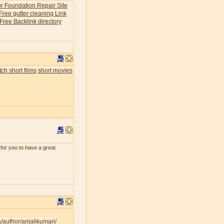
or Foundation Repair Site
Free gutter cleaning Link
Free Backlink directory
ch short films
short movies
for you to have a great
a/author/anjalikumari/