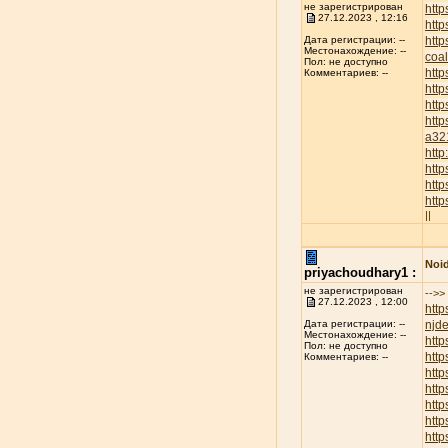
не зарегистрирован
http
27.12.2023 , 12:16
http
htt
Дата регистрации: --
Местонахождение: --
coa
Пол: не доступно
htt
Комментариев: --
http
htt
http
a32
htt
htt
http
htt
||
Noid
priyachoudhary1 :
не зарегистрирован
-->>
27.12.2023 , 12:00
http
njd
Дата регистрации: --
Местонахождение: --
htt
Пол: не доступно
http
Комментариев: --
http
http
htt
htt
htt