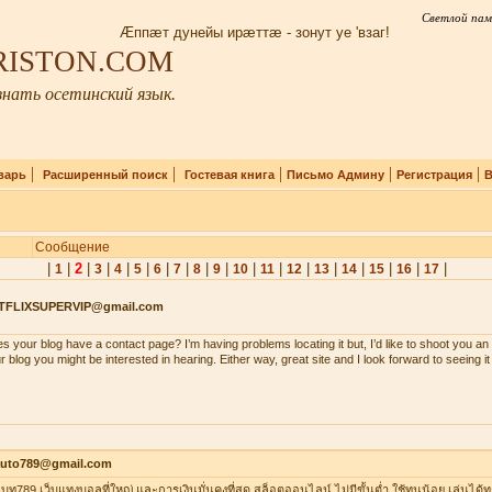
Светлой пам
Æппæт дунейы ирæттæ - зонут уе 'взаг!
IRISTON.COM
нать осетинский язык.
|
|
|
|
|
варь
Расширенный поиск
Гостевая книга
Письмо Админу
Регистрация
В
Сообщение
|
|
2
|
|
|
|
|
|
|
|
|
|
|
|
|
|
|
|
1
3
4
5
6
7
8
9
10
11
12
13
14
15
16
17
TFLIXSUPERVIP@gmail.com
s your blog have a contact page? I’m having problems locating it but, I’d like to shoot you an 
r blog you might be interested in hearing. Either way, great site and I look forward to seeing i
auto789@gmail.com
าเบท789 เว็บแทงบอลที่ใหญ่ และการเงินมั่นคงที่สุด สล็อตออนไลน์ ไม่มีขั้นต่ำ ใช้ทุนน้อย เล่นได้ท