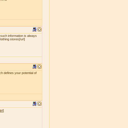
 such information is always
lothing stores[/url]
ch defines your potential of
ert