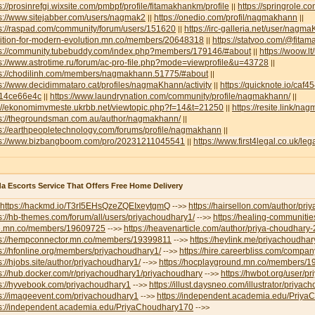
s://prosinrefgi.wixsite.com/pmbpf/profile/fitamakhankm/profile
https://springrole.
||
s://www.sitejabber.com/users/nagmak2
https://onedio.com/profil/nagmakhann
||
||
ps://raspad.com/community/forum/users/151620
https://irc-galleria.net/user/nagm
||
lition-for-modern-evolution.mn.co/members/20648318
https://statvoo.com/@fit
||
ps://community.tubebuddy.com/index.php?members/179146/#about
https://woow.
||
s://www.astrotime.ru/forum/ac-pro-file.php?mode=viewprofile&u=43728
||
ps://chodilinh.com/members/nagmakhann.51775/#about
||
s://www.decidimmataro.cat/profiles/nagmaKhann/activity
https://quicknote.io/caf
||
14ce66e4c
https://www.laundrynation.com/community/profile/nagmakhann/
||
||
p://ekonomimvmeste.ukrbb.net/viewtopic.php?f=14&t=21250
https://resite.link/n
||
ps://thegroundsman.com.au/author/nagmakhann/
||
s://earthpeopletechnology.com/forums/profile/nagmakhann
||
ps://www.bizbangboom.com/pro/20231211045541
https://www.first4legal.co.uk/l
||
a Escorts Service That Offers Free Home Delivery
https://hackmd.io/T3rI5EHsQzeZQEIxeytgmQ
https://hairsellon.com/author/pr
-->>
s://hb-themes.com/forum/all/users/priyachoudhary1/
https://healing-communitie
-->>
e.mn.co/members/19609725
https://heavenarticle.com/author/priya-choudhary
-->>
ps://hempconnector.mn.co/members/19399811
https://heylink.me/priyachoudhar
-->>
s://hfonline.org/members/priyachoudhary1/
https://hire.careerbliss.com/company
-->>
s://hjobs.site/author/priyachoudhary1/
https://hocplayground.mn.co/members/
-->>
s://hub.docker.com/r/priyachoudhary1/priyachoudhary
https://hwbot.org/user/p
-->>
ps://hyvebook.com/priyachoudhary1
https://illust.daysneo.com/illustrator/priyac
-->>
ps://imageevent.com/priyachoudhary1
https://independent.academia.edu/Priy
-->>
ps://independent.academia.edu/PriyaChoudhary170
-->>