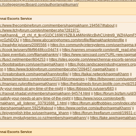
s://collegeprojectboard.com/author/anjalikumari/
nai Escorts Service
ps://www.thecombineforum.com/members/nagmakhann.194567/#about
||
ps://www.itchyforum.com/en/member.php?281971-
maKhann&__cf_chl_rt_tk=rG1DC1696Y6ZBJLkMiNnWccBvhCUntml9_WZHAqmFS
NycGzNDOU
https://www.abccaringhomes.com/profile/fitamakhankm/profile
||
||
s://readyfor.jp/users/2095566
https://cn.community.intersystems.com/user/nagma
||
s://icook.tw/users/9bf9648fccc04d74
https://vannes.onvasortir.com/profil_read
||
s://app.eventials.com/fitamakhankm/
https://www.raincoast.com/?URL=ww.nagm
||
s://tuscl.net/member/804253
https://sites.google.com/view/chennai-escorts-servic
||
ps://bootstrapbay.com/user/nagmaKhann
https://jobs.landscapeindustrycareers.or
||
nn
https://www.ticklingforum.com/member.php?209457-nagmaKhann
||
||
s://creatorsbank.com/nagmaKhann/profile/
https://taikai.network/nagmaKhann
||
||
ps://www.bimandco.com/en/users/310348/companies
https://bitspower.com/suppo
||
s://manjaro.ru/profile/nagmaKhann/
https://herbalmeds-forum.biolife.com.my/d/251
||
sfy-your-needs-at-any-time-of-the-night
https://bbssochi.ru/users/683
||
||
ps://raovat.nhadat.vn/members/nagmakhann-94574.html
https://forum.bizfam.ru/d/
||
satisfy-your-needs-at-any-time-of-the-night
https://www.ivoox.com/en/perfil-
||
makhann_a8_listener_33791688_1.html
https://forum.alofthobbies.com/index.ph
||
bers/nagmakhann.5925/#about
https://www.oerlive.com/author/nagmaKhann/
||
||
s://ejoyenglish.tribe.so/user/nagma_khann
https://forum.freeflarum.com/d/19931-
||
ps://learn.mystudyseries.co.nz/members/nagmakhann/
https://take.app/nagmakha
||
nai Escorts Service