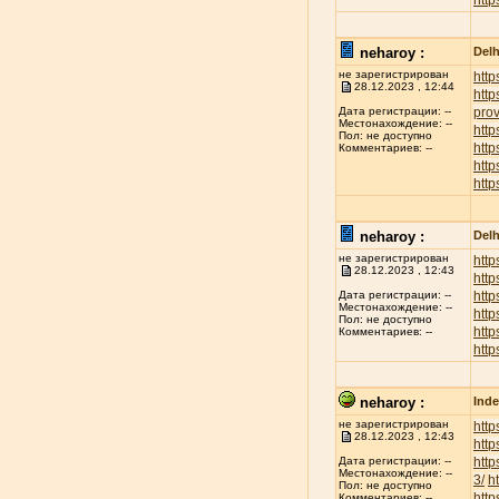
http
neharoy :
Delh
не зарегистрирован
http
28.12.2023 , 12:44
http
prov
Дата регистрации: --
Местонахождение: --
http
Пол: не доступно
http
Комментариев: --
htt
http
neharoy :
Delh
не зарегистрирован
http
28.12.2023 , 12:43
http
http
Дата регистрации: --
Местонахождение: --
http
Пол: не доступно
http
Комментариев: --
http
neharoy :
Inde
не зарегистрирован
http
28.12.2023 , 12:43
http
http
Дата регистрации: --
Местонахождение: --
3/
h
Пол: не доступно
http
Комментариев: --