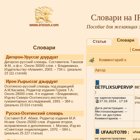
Словари на 
www.iriston.com
Пособие для желающих з
Словари
Статьи
Словари
|
Сло
Дигорон-Уруссаг дзурдуат
Комментарий к:
Дигорско-русский словарь. Составитель Таказов
Ф.М., к.ф.н.: Около 30000 слов. г. Владикавказ,
Издательство «Алания», 2003. – 734 с. (реально
Автор
23 111 статей)
Ирон-Уырыссаг дзырдуат
Осетинско-русский словарь под редакцией
BETFLIXSUPERVIP
BE
А.М.Касаева, Редактор издания Гуриев Т.А.:
:
Около 28000 слов. 4-е издание. г.Владикавказ,
Изд-во Северо-Осетинского института
не зарегистрирован
Doe
гуманитарных исследований, 1993. – 384 с.
27.01.2024 , 17:18
you
(реально 23 014 статей)
Дата регистрации: --
Местонахождение: --
Русско-Осетинский словарь
Пол: не доступно
Составил В.И. Абаев. Редактор издания М.И.
Комментариев: --
Исаев: Около 25000 слов. Издание второе,
исправленное и дополненное. г. Москва, Изд-во
«Советская энциклопедия», 1970. – 584 с.
UFAAUTO789 :
ufa
(реально 25 227 статьи)
не зарегистрирован
ยูฟ่