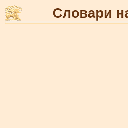
Словари н