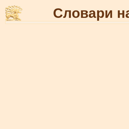
Словари н