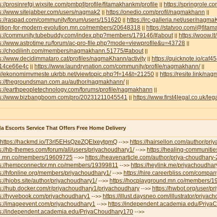
s://prosinrefgi.wixsite.com/pmbpf/profile/fitamakhankm/profile
https://springrole.
||
s://www.sitejabber.com/users/nagmak2
https://onedio.com/profil/nagmakhann
||
||
ps://raspad.com/community/forum/users/151620
https://irc-galleria.net/user/nagm
||
lition-for-modern-evolution.mn.co/members/20648318
https://statvoo.com/@fit
||
ps://community.tubebuddy.com/index.php?members/179146/#about
https://woow.
||
s://www.astrotime.ru/forum/ac-pro-file.php?mode=viewprofile&u=43728
||
ps://chodilinh.com/members/nagmakhann.51775/#about
||
s://www.decidimmataro.cat/profiles/nagmaKhann/activity
https://quicknote.io/caf
||
14ce66e4c
https://www.laundrynation.com/community/profile/nagmakhann/
||
||
p://ekonomimvmeste.ukrbb.net/viewtopic.php?f=14&t=21250
https://resite.link/n
||
ps://thegroundsman.com.au/author/nagmakhann/
||
s://earthpeopletechnology.com/forums/profile/nagmakhann
||
ps://www.bizbangboom.com/pro/20231211045541
https://www.first4legal.co.uk/l
||
a Escorts Service That Offers Free Home Delivery
https://hackmd.io/T3rI5EHsQzeZQEIxeytgmQ
https://hairsellon.com/author/pr
-->>
s://hb-themes.com/forum/all/users/priyachoudhary1/
https://healing-communitie
-->>
e.mn.co/members/19609725
https://heavenarticle.com/author/priya-choudhary
-->>
ps://hempconnector.mn.co/members/19399811
https://heylink.me/priyachoudhar
-->>
s://hfonline.org/members/priyachoudhary1/
https://hire.careerbliss.com/company
-->>
s://hjobs.site/author/priyachoudhary1/
https://hocplayground.mn.co/members/
-->>
s://hub.docker.com/r/priyachoudhary1/priyachoudhary
https://hwbot.org/user/p
-->>
ps://hyvebook.com/priyachoudhary1
https://illust.daysneo.com/illustrator/priyac
-->>
ps://imageevent.com/priyachoudhary1
https://independent.academia.edu/Priy
-->>
ps://independent.academia.edu/PriyaChoudhary170
-->>