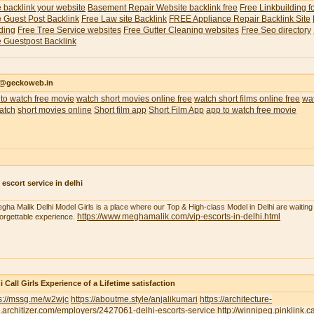
 backlink your website
Basement Repair Website backlink free
Free Linkbuilding f
 Guest Post Backlink
Free Law site Backlink
FREE Appliance Repair Backlink Site
ding
Free Tree Service websites
Free Gutter Cleaning websites
Free Seo directory
 Guestpost Backlink
o@geckoweb.in
to watch free movie
watch short movies online free
watch short films online free
wat
atch
short movies online
Short film app
Short Film App
app to watch free movie
 escort service in delhi
gha Malik Delhi Model Girls is a place where our Top & High-class Model in Delhi are waiting 
https://www.meghamalik.com/vip-escorts-in-delhi.html
orgettable experience.
i Call Girls Experience of a Lifetime satisfaction
ps://mssg.me/w2wjc
https://aboutme.style/anjalikumari
https://architecture-
.architizer.com/employers/2427061-delhi-escorts-service
http://winnipeg.pinklink.c