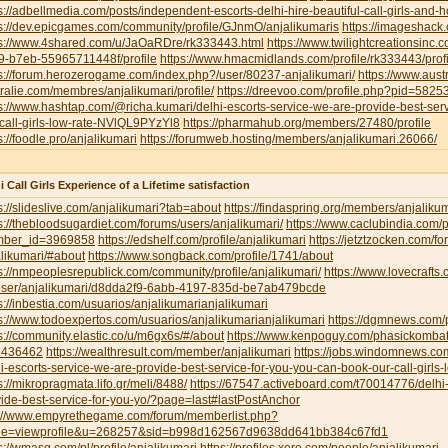
s://adbellmedia.com/posts/independent-escorts-delhi-hire-beautiful-call-girls-and-
s://dev.epicgames.com/community/profile/GJnmO/anjalikumaris
https://imageshack
ps://www.4shared.com/u/JaOaRDre/rk333443.html
https://www.twilightcreationsinc
9-b7eb-55965711448f/profile
https://www.hmacmidlands.com/profile/rk333443/profi
s://forum.herozerogame.com/index.php?/user/80237-anjalikumari/
https://www.austr
ralie.com/membres/anjalikumari/profile/
https://dreevoo.com/profile.php?pid=5825
s://www.hashtap.com/@richa.kumari/delhi-escorts-service-we-are-provide-best-ser
call-girls-low-rate-NVlQL9PYzYl8
https://pharmahub.org/members/27480/profile
s://foodle.pro/anjalikumari
https://forumweb.hosting/members/anjalikumari.26066/
i Call Girls Experience of a Lifetime satisfaction
s://slideslive.com/anjalikumari?tab=about
https://findaspring.org/members/anjalikum
s://thebloodsugardiet.com/forums/users/anjalikumari/
https://www.caclubindia.com/p
ber_id=3969858
https://edshelf.com/profile/anjalikumari
https://jetztzocken.com/f
likumari/#about
https://www.songback.com/profile/1741/about
s://nmpeoplesrepublick.com/community/profile/anjalikumari/
https://www.lovecrafts
user/anjalikumari/d8dda2f9-6abb-4197-835d-be7ab479bcde
s://inbestia.com/usuarios/anjalikumarianjalikumari
s://www.todoexpertos.com/usuarios/anjalikumarianjalikumari
https://dgmnews.com/p
s://community.elastic.co/u/m6gx6s/#/about
https://www.kenpoguy.com/phasickombati
1436462
https://wealthresult.com/member/anjalikumari
https://jobs.windomnews.c
i-escorts-service-we-are-provide-best-service-for-you-you-can-book-our-call-girls-
s://mikropragmata.lifo.gr/meli/8488/
https://67547.activeboard.com/t70014776/delhi-
ide-best-service-for-you-yo/?page=last#lastPostAnchor
p://www.empyrethegame.com/forum/memberlist.php?
e=viewprofile&u=268257&sid=b998d162567d9638dd641bb384c67fd1