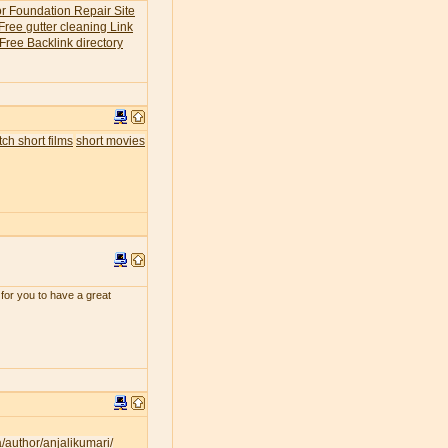
or Foundation Repair Site
Free gutter cleaning Link
Free Backlink directory
ch short films
short movies
for you to have a great
a/author/anjalikumari/