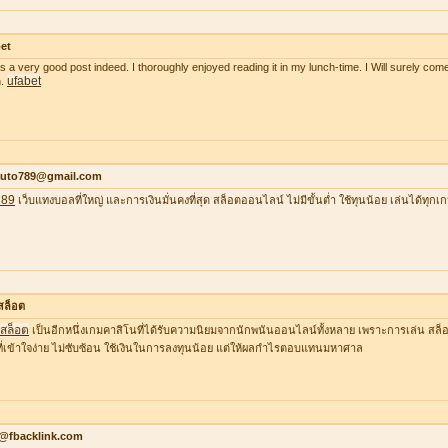
et
as a very good post indeed. I thoroughly enjoyed reading it in my lunch-time. I Will surely come
ufabet
n.
auto789@gmail.com
789
เว็บแทงบอลที่ใหญ่ และการเงินมั่นคงที่สุด สล็อตออนไลน์ ไม่มีขั้นต่ำ ใช้ทุนน้อย เล่นได้ทุกเ
าสล็อต
าสล็อต
เป็นอีกหนึ่งเกมคาสิโนที่ได้รับความนิยมจากนักพนันออนไลน์ทั้งหลาย เพราะการเล่น สล็อต
ที่เข้าใจง่าย ไม่ซับซ้อน ใช้เงินในการลงทุนน้อย แต่ให้ผลกำไรตอบแทนมหาศาล
o@fbacklink.com