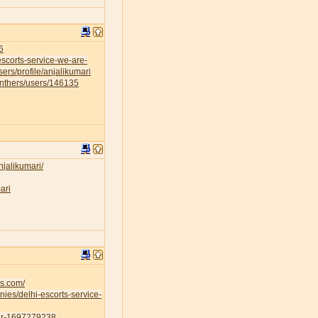
6
escorts-service-we-are-
sers/profile/anjalikumari
anthers/users/146135
njalikumari/
ari
es.com/
ies/delhi-escorts-service-
ser-1697279238