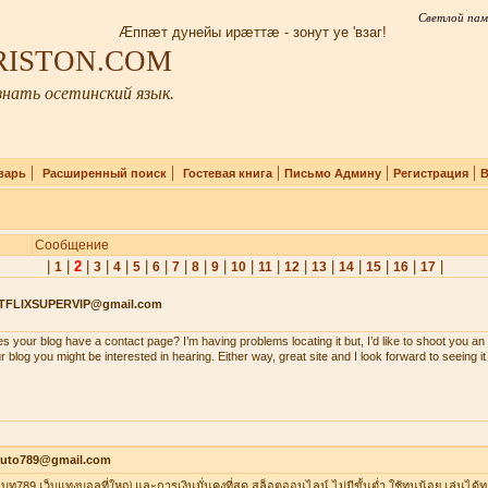
Светлой пам
Æппæт дунейы ирæттæ - зонут уе 'взаг!
IRISTON.COM
нать осетинский язык.
|
|
|
|
|
варь
Расширенный поиск
Гостевая книга
Письмо Админу
Регистрация
В
Сообщение
|
|
2
|
|
|
|
|
|
|
|
|
|
|
|
|
|
|
|
1
3
4
5
6
7
8
9
10
11
12
13
14
15
16
17
TFLIXSUPERVIP@gmail.com
s your blog have a contact page? I’m having problems locating it but, I’d like to shoot you an 
r blog you might be interested in hearing. Either way, great site and I look forward to seeing i
auto789@gmail.com
าเบท789 เว็บแทงบอลที่ใหญ่ และการเงินมั่นคงที่สุด สล็อตออนไลน์ ไม่มีขั้นต่ำ ใช้ทุนน้อย เล่นได้ท