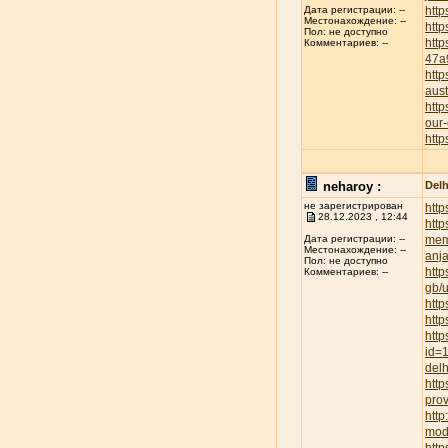
http
Дата регистрации: --
Местонахождение: --
http
Пол: не доступно
htt
Комментариев: --
47a
http
aust
http
our-
http
neharoy :
Delh
не зарегистрирован
http
28.12.2023 , 12:44
http
mem
Дата регистрации: --
Местонахождение: --
anja
Пол: не доступно
http
Комментариев: --
gb/
http
http
http
id=
delh
http
prov
htt
mod