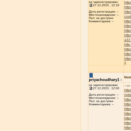
не зарегистрирован
http
27.12.2023 , 12:16
http
htt
Дата регистрации: --
Местонахождение: --
coa
Пол: не доступно
htt
Комментариев: --
http
htt
http
a32
htt
htt
http
htt
||
Noid
priyachoudhary1 :
не зарегистрирован
-->>
27.12.2023 , 12:00
http
njd
Дата регистрации: --
Местонахождение: --
htt
Пол: не доступно
http
Комментариев: --
http
http
htt
htt
htt