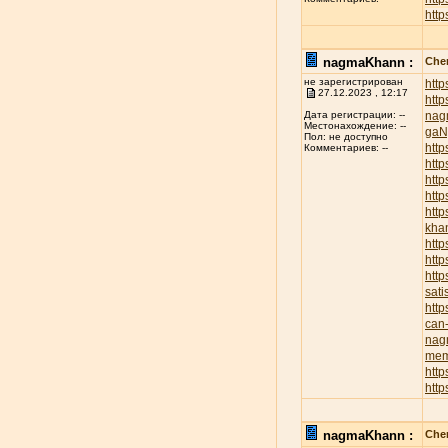
http
nagmaKhann :
Chen
не зарегистрирован
htt
27.12.2023 , 12:17
htt
nag
Дата регистрации: --
Местонахождение: --
ga
Пол: не доступно
http
Комментариев: --
http
http
http
htt
kha
http
htt
http
sati
htt
can-
nag
mem
http
htt
nagmaKhann :
Chen