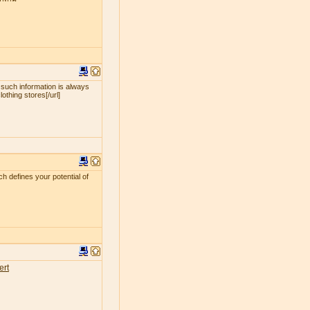
 such information is always
lothing stores[/url]
ch defines your potential of
ert