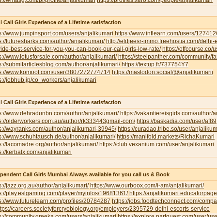
s://wmasg.com/pl/profile/anjalikumari
https://profiles.xero.com/people/anjalikumari
i Call Girls Experience of a Lifetime satisfaction
s://www.jumpinsport.com/users/anjalikumari
https://www.inflearn.com/users/127412
s://futuresharks.com/author/anjalikumari/
http://eldjeesr-immo.freehostia.com/delhi-
ide-best-service-for-you-you-can-book-our-call-girls-low-rate/
https://offcourse.co/u
s://www.lotusforsale.com/author/anjalikumari/
https://steelpanther.com/community/f
s://submitarticlesblog.com/author/anjalikumari/
https://textup.fr/737754Y7
ps://www.komoot.com/user/3807272774714
https://mastodon.social/@anjalikumarii
s://jobhub.jp/co_workers/anjalikumari
i Call Girls Experience of a Lifetime satisfaction
s://www.dehradunbn.com/author/anjalikumari/
https://vakantiereisgids.com/author/a
s://olderworkers.com.au/author/rk333443gmail-com/
https://baskadia.com/user/af89
s://wayranks.com/author/anjalikumari-39945/
https://curadao.tribe.so/user/anjalikum
s://www.schuhtausch.de/author/anjalikumari/
https://manifold.markets/RichaKumari
s://lacomadre.org/author/anjalikumari/
https://club.vexanium.com/user/anjalikumari
s://kerbalx.com/anjalikumari
pendent Call Girls Mumbai Always available for you call us & Book
s://jazz.org.au/author/anjalikumari/
https://www.ourboox.com/i-am/anjalikumari/
s://play.eslgaming.com/player/myinfos/19681361/
https://anjalikumari.educatorpag
s://www.futurelearn.com/profiles/20784287
https://jobs.foodtechconnect.com/compan
ttps://careers.societyforcryobiology.org/employers/2395729-delhi-escorts-service
s://community.greeka.com/users/anjalikumari
https://explore.partquest.com/user/u