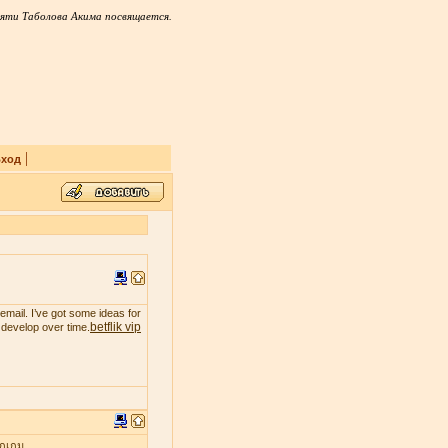
яти Таболова Акима посвящается.
|
ход
email. I’ve got some ideas for
betflik vip
t develop over time.
ุกเกม