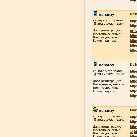
http
neharoy :
Delh
не зарегистрирован
http
28.12.2023 , 12:44
http
prov
Дата регистрации: --
Местонахождение: --
http
Пол: не доступно
http
Комментариев: --
htt
http
neharoy :
Delh
не зарегистрирован
http
28.12.2023 , 12:43
http
http
Дата регистрации: --
Местонахождение: --
http
Пол: не доступно
http
Комментариев: --
http
neharoy :
Inde
не зарегистрирован
http
28.12.2023 , 12:43
http
http
Дата регистрации: --
Местонахождение: --
3/
h
Пол: не доступно
http
Комментариев: --