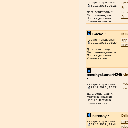
не зарегистрирован
Free
30.12.2023 , 01:21
Free
Buil
Дата регистрации: --
Местонахождение: --
Free
Пол: не доступно
Комментариев: --
Gecko :
inf
не зарегистрирован
app 
30.12.2023 , 01:20
to w
Дата регистрации: --
Местонахождение: --
Пол: не доступно
Комментариев: --
sandhyakumari4245
vip
:
не зарегистрирован
"Me
29.12.2023 , 13:27
unf
Дата регистрации: --
Местонахождение: --
Пол: не доступно
Комментариев: --
neharoy :
Delh
не зарегистрирован
htt
28.12.2023 , 12:44
jobs