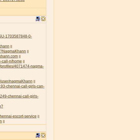
U-1703587848-0-
-khann
||
.php?NagmaKhann
||
akhann.com
||
e-call-n/home
||
g/profiles/4071474-nagma-
rt/user/nagmaKhann
||
93-chennai-call-girls-can-
3249-chennai-call-girls-
p?
chennai-escort-service
||
nn
||