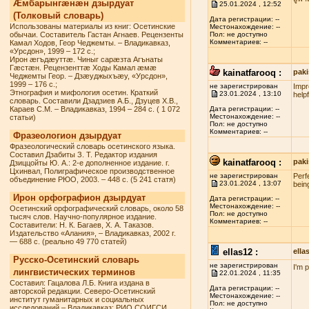
Æмбарынгæнæн дзырдуат
25.01.2024 , 12:52
(Толковый словарь)
Дата регистрации: --
Использованы материалы из книг: Осетинские
Местонахождение: --
обычаи. Составитель Гастан Агнаев. Рецензенты
Пол: не доступно
Комментариев: --
Камал Ходов, Геор Чеджемты. – Владикавказ,
«Урсдон», 1999 – 172 с.;
Ирон æгъдæуттæ. Чиныг сарæзта Агънаты
Гæстæн. Рецензенттæ Ходы Камал æмæ
kainatfarooq :
paki
Чеджемты Геор. – Дзæуджыхъæу, «Урсдон»,
1999 – 176 с.;
не зарегистрирован
Impr
Этнография и мифология осетин. Краткий
23.01.2024 , 13:10
helpf
словарь. Составили Дзадзиев А.Б., Дзуцев Х.В.,
Караев С.М. – Владикавказ, 1994 – 284 с. ( 1 072
Дата регистрации: --
Местонахождение: --
статьи)
Пол: не доступно
Комментариев: --
Фразеологион дзырдуат
Фразеологический словарь осетинского языка.
Составил Дзабиты З. Т. Редактор издания
kainatfarooq :
paki
Дзиццойты Ю. А.: 2-е дополненное издание. г.
Цхинвал, Полиграфическое производственное
не зарегистрирован
Perf
объединение РЮО, 2003. – 448 с. (5 241 статя)
23.01.2024 , 13:07
being
Ирон орфографион дзырдуат
Дата регистрации: --
Местонахождение: --
Осетинский орфографический словарь, около 58
Пол: не доступно
тысяч слов. Научно-популярное издание.
Комментариев: --
Составители: Н. К. Багаев, Х. А. Таказов.
Издательство «Алания», – Владикавказ, 2002 г.
— 688 с. (реально 49 770 статей)
ellas12 :
ell
Русско-Осетинский словарь
не зарегистрирован
I'm 
лингвистических терминов
22.01.2024 , 11:35
Составил: Гацалова Л.Б. Книга издана в
Дата регистрации: --
авторской редакции. Северо-Осетинский
Местонахождение: --
институт гуманитарных и социальных
Пол: не доступно
исследований – Владикавказ: РИО СОИГСИ,