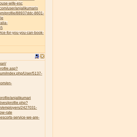
house-wife-esc
.com/user/anjalikumaris
.com/profile/88937ddc-8601-
le
alia-
35
vice-for-you-you-can-book-
ari/
rofile.asp?
orum/index.php/User/5137-
.com/en-
rofile/anjalikumari
ves/profile.php?
om/employers/2427031-
low-rate
escorts-service-we-are-