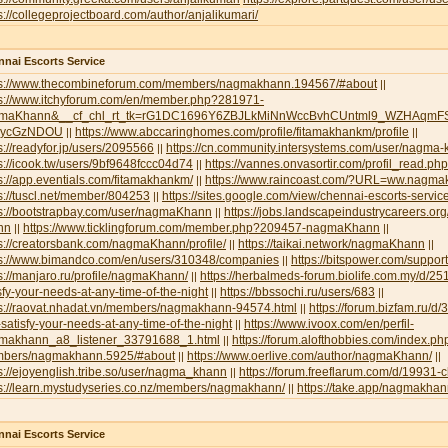
s://collegeprojectboard.com/author/anjalikumari/
nai Escorts Service
ps://www.thecombineforum.com/members/nagmakhann.194567/#about
||
ps://www.itchyforum.com/en/member.php?281971-
maKhann&__cf_chl_rt_tk=rG1DC1696Y6ZBJLkMiNnWccBvhCUntml9_WZHAqmFS
NycGzNDOU
https://www.abccaringhomes.com/profile/fitamakhankm/profile
||
||
s://readyfor.jp/users/2095566
https://cn.community.intersystems.com/user/nagma
||
s://icook.tw/users/9bf9648fccc04d74
https://vannes.onvasortir.com/profil_read
||
s://app.eventials.com/fitamakhankm/
https://www.raincoast.com/?URL=ww.nagm
||
s://tuscl.net/member/804253
https://sites.google.com/view/chennai-escorts-servic
||
ps://bootstrapbay.com/user/nagmaKhann
https://jobs.landscapeindustrycareers.or
||
nn
https://www.ticklingforum.com/member.php?209457-nagmaKhann
||
||
s://creatorsbank.com/nagmaKhann/profile/
https://taikai.network/nagmaKhann
||
||
ps://www.bimandco.com/en/users/310348/companies
https://bitspower.com/suppo
||
s://manjaro.ru/profile/nagmaKhann/
https://herbalmeds-forum.biolife.com.my/d/251
||
sfy-your-needs-at-any-time-of-the-night
https://bbssochi.ru/users/683
||
||
ps://raovat.nhadat.vn/members/nagmakhann-94574.html
https://forum.bizfam.ru/d/
||
satisfy-your-needs-at-any-time-of-the-night
https://www.ivoox.com/en/perfil-
||
makhann_a8_listener_33791688_1.html
https://forum.alofthobbies.com/index.ph
||
bers/nagmakhann.5925/#about
https://www.oerlive.com/author/nagmaKhann/
||
||
s://ejoyenglish.tribe.so/user/nagma_khann
https://forum.freeflarum.com/d/19931-
||
ps://learn.mystudyseries.co.nz/members/nagmakhann/
https://take.app/nagmakha
||
nai Escorts Service