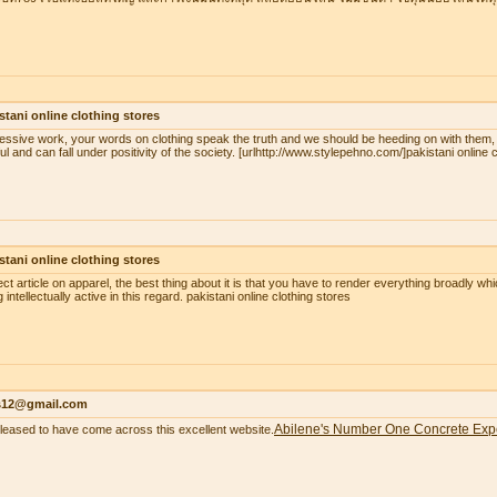
stani online clothing stores
essive work, your words on clothing speak the truth and we should be heeding on with them,
ul and can fall under positivity of the society. [urlhttp://www.stylepehno.com/]pakistani online c
stani online clothing stores
ect article on apparel, the best thing about it is that you have to render everything broadly whi
 intellectually active in this regard. pakistani online clothing stores
as12@gmail.com
Abilene's Number One Concrete Exp
pleased to have come across this excellent website.