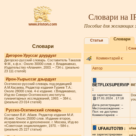
Словари на 
www.iriston.com
Пособие для желающих з
Словари
Статьи
Словари
|
Сло
Дигорон-Уруссаг дзурдуат
Комментарий к:
Дигорско-русский словарь. Составитель Таказов
Ф.М., к.ф.н.: Около 30000 слов. г. Владикавказ,
Издательство «Алания», 2003. – 734 с. (реально
Автор
23 111 статей)
Ирон-Уырыссаг дзырдуат
Осетинско-русский словарь под редакцией
BETFLIXSUPERVIP
BE
А.М.Касаева, Редактор издания Гуриев Т.А.:
:
Около 28000 слов. 4-е издание. г.Владикавказ,
Изд-во Северо-Осетинского института
не зарегистрирован
Doe
гуманитарных исследований, 1993. – 384 с.
27.01.2024 , 17:18
you
(реально 23 014 статей)
Дата регистрации: --
Местонахождение: --
Русско-Осетинский словарь
Пол: не доступно
Составил В.И. Абаев. Редактор издания М.И.
Комментариев: --
Исаев: Около 25000 слов. Издание второе,
исправленное и дополненное. г. Москва, Изд-во
«Советская энциклопедия», 1970. – 584 с.
UFAAUTO789 :
ufa
(реально 25 227 статьи)
не зарегистрирован
ยูฟ่