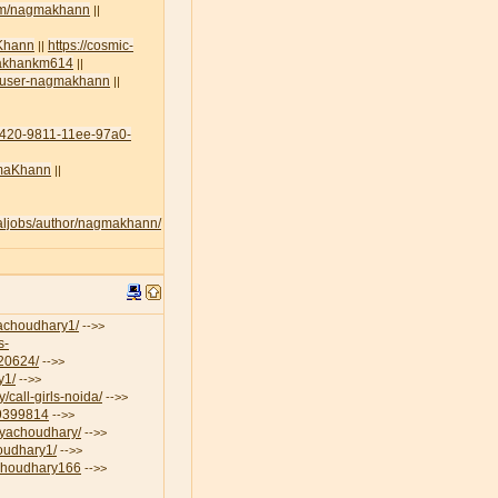
com/nagmakhann
||
aKhann
https://cosmic-
||
amakhankm614
||
lt/user-nagmakhann
||
45420-9811-11ee-97a0-
agmaKhann
||
egaljobs/author/nagmakhann/
iyachoudhary1/
-->>
s-
-20624/
-->>
y1/
-->>
/call-girls-noida/
-->>
19399814
-->>
riyachoudhary/
-->>
houdhary1/
-->>
aChoudhary166
-->>