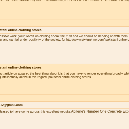
stani online clothing stores
essive work, your words on clothing speak the truth and we should be heeding on with them,
ul and can fall under positivity of the society. [urlhttp://www.stylepehno.com/]pakistani online c
stani online clothing stores
ect article on apparel, the best thing about it is that you have to render everything broadly whi
 intellectually active in this regard. pakistani online clothing stores
as12@gmail.com
Abilene's Number One Concrete Exp
pleased to have come across this excellent website.