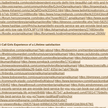
s://adbellmedia.com/posts/independent-escorts-delhi-hire-beautiful-call-girls-and-
s://dev.epicgames.com/community/profile/GJnmO/anjalikumaris
https://imageshack
ps://www.4shared.com/u/JaOaRDre/rk333443.html
https://www.twilightcreationsinc
9-b7eb-55965711448f/profile
https://www.hmacmidlands.com/profile/rk333443/profi
s://forum.herozerogame.com/index.php?/user/80237-anjalikumari/
https://www.austr
ralie.com/membres/anjalikumari/profile/
https://dreevoo.com/profile.php?pid=5825
s://www.hashtap.com/@richa.kumari/delhi-escorts-service-we-are-provide-best-ser
call-girls-low-rate-NVlQL9PYzYl8
https://pharmahub.org/members/27480/profile
s://foodle.pro/anjalikumari
https://forumweb.hosting/members/anjalikumari.26066/
i Call Girls Experience of a Lifetime satisfaction
s://slideslive.com/anjalikumari?tab=about
https://findaspring.org/members/anjalikum
s://thebloodsugardiet.com/forums/users/anjalikumari/
https://www.caclubindia.com/p
ber_id=3969858
https://edshelf.com/profile/anjalikumari
https://jetztzocken.com/f
likumari/#about
https://www.songback.com/profile/1741/about
s://nmpeoplesrepublick.com/community/profile/anjalikumari/
https://www.lovecrafts
user/anjalikumari/d8dda2f9-6abb-4197-835d-be7ab479bcde
s://inbestia.com/usuarios/anjalikumarianjalikumari
s://www.todoexpertos.com/usuarios/anjalikumarianjalikumari
https://dgmnews.com/p
s://community.elastic.co/u/m6gx6s/#/about
https://www.kenpoguy.com/phasickombati
1436462
https://wealthresult.com/member/anjalikumari
https://jobs.windomnews.c
i-escorts-service-we-are-provide-best-service-for-you-you-can-book-our-call-girls-
s://mikropragmata.lifo.gr/meli/8488/
https://67547.activeboard.com/t70014776/delhi-
ide-best-service-for-you-yo/?page=last#lastPostAnchor
p://www.empyrethegame.com/forum/memberlist.php?
e=viewprofile&u=268257&sid=b998d162567d9638dd641bb384c67fd1