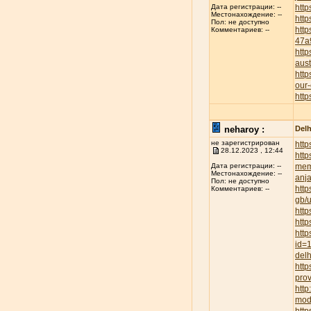
http
Дата регистрации: --
Местонахождение: --
http
Пол: не доступно
htt
Комментариев: --
47a
http
aust
http
our-
http
neharoy :
Delh
не зарегистрирован
http
28.12.2023 , 12:44
http
mem
Дата регистрации: --
Местонахождение: --
anja
Пол: не доступно
http
Комментариев: --
gb/
http
http
http
id=
delh
http
prov
htt
mod