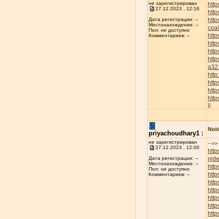
не зарегистрирован
http
27.12.2023 , 12:16
http
htt
Дата регистрации: --
Местонахождение: --
coa
Пол: не доступно
htt
Комментариев: --
http
htt
http
a32
htt
htt
http
htt
||
Noid
priyachoudhary1 :
не зарегистрирован
-->>
27.12.2023 , 12:00
http
njd
Дата регистрации: --
Местонахождение: --
htt
Пол: не доступно
http
Комментариев: --
http
http
htt
htt
htt