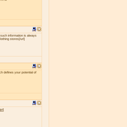
 such information is always
lothing stores[/url]
ch defines your potential of
ert