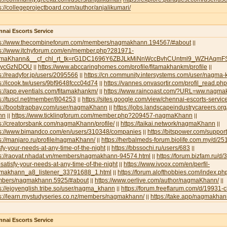
s://collegeprojectboard.com/author/anjalikumari/
nai Escorts Service
ps://www.thecombineforum.com/members/nagmakhann.194567/#about
||
ps://www.itchyforum.com/en/member.php?281971-
maKhann&__cf_chl_rt_tk=rG1DC1696Y6ZBJLkMiNnWccBvhCUntml9_WZHAqmFS
NycGzNDOU
https://www.abccaringhomes.com/profile/fitamakhankm/profile
||
||
s://readyfor.jp/users/2095566
https://cn.community.intersystems.com/user/nagma
||
s://icook.tw/users/9bf9648fccc04d74
https://vannes.onvasortir.com/profil_read
||
s://app.eventials.com/fitamakhankm/
https://www.raincoast.com/?URL=ww.nagm
||
s://tuscl.net/member/804253
https://sites.google.com/view/chennai-escorts-servic
||
ps://bootstrapbay.com/user/nagmaKhann
https://jobs.landscapeindustrycareers.or
||
nn
https://www.ticklingforum.com/member.php?209457-nagmaKhann
||
||
s://creatorsbank.com/nagmaKhann/profile/
https://taikai.network/nagmaKhann
||
||
ps://www.bimandco.com/en/users/310348/companies
https://bitspower.com/suppo
||
s://manjaro.ru/profile/nagmaKhann/
https://herbalmeds-forum.biolife.com.my/d/251
||
sfy-your-needs-at-any-time-of-the-night
https://bbssochi.ru/users/683
||
||
ps://raovat.nhadat.vn/members/nagmakhann-94574.html
https://forum.bizfam.ru/d/
||
satisfy-your-needs-at-any-time-of-the-night
https://www.ivoox.com/en/perfil-
||
makhann_a8_listener_33791688_1.html
https://forum.alofthobbies.com/index.ph
||
bers/nagmakhann.5925/#about
https://www.oerlive.com/author/nagmaKhann/
||
||
s://ejoyenglish.tribe.so/user/nagma_khann
https://forum.freeflarum.com/d/19931-
||
ps://learn.mystudyseries.co.nz/members/nagmakhann/
https://take.app/nagmakha
||
nai Escorts Service