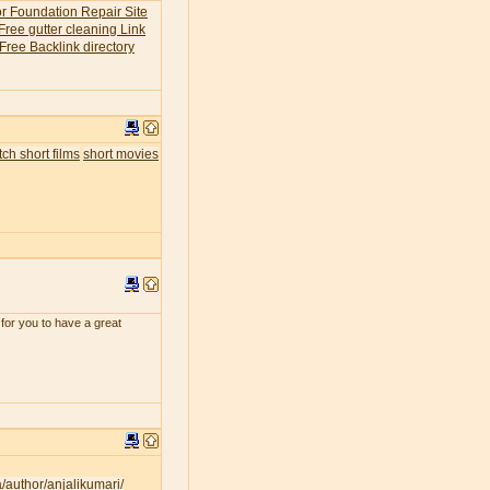
or Foundation Repair Site
Free gutter cleaning Link
Free Backlink directory
ch short films
short movies
for you to have a great
a/author/anjalikumari/