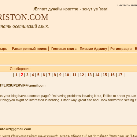
Светлой пам
Æппæт дунейы ирæттæ - зонут уе 'взаг!
IRISTON.COM
нать осетинский язык.
|
|
|
|
|
варь
Расширенный поиск
Гостевая книга
Письмо Админу
Регистрация
В
Сообщение
|
|
2
|
|
|
|
|
|
|
|
|
|
|
|
|
|
|
|
1
3
4
5
6
7
8
9
10
11
12
13
14
15
16
17
TFLIXSUPERVIP@gmail.com
s your blog have a contact page? I’m having problems locating it but, I’d like to shoot you an 
r blog you might be interested in hearing. Either way, great site and I look forward to seeing i
auto789@gmail.com
าเบท789 เว็บแทงบอลที่ใหญ่ และการเงินมั่นคงที่สุด สล็อตออนไลน์ ไม่มีขั้นต่ำ ใช้ทุนน้อย เล่นได้ท