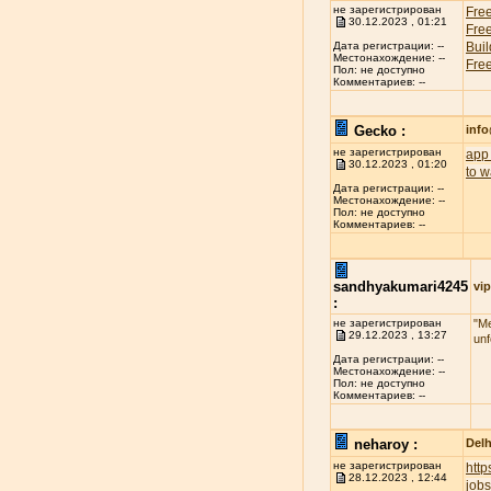
не зарегистрирован
Free
30.12.2023 , 01:21
Free
Buil
Дата регистрации: --
Местонахождение: --
Free
Пол: не доступно
Комментариев: --
Gecko :
inf
не зарегистрирован
app 
30.12.2023 , 01:20
to w
Дата регистрации: --
Местонахождение: --
Пол: не доступно
Комментариев: --
sandhyakumari4245
vip
:
не зарегистрирован
"Me
29.12.2023 , 13:27
unf
Дата регистрации: --
Местонахождение: --
Пол: не доступно
Комментариев: --
neharoy :
Delh
не зарегистрирован
htt
28.12.2023 , 12:44
jobs