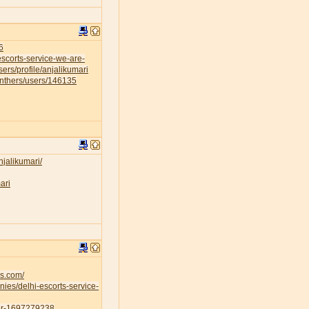
6
escorts-service-we-are-
sers/profile/anjalikumari
anthers/users/146135
njalikumari/
ari
es.com/
ies/delhi-escorts-service-
ser-1697279238