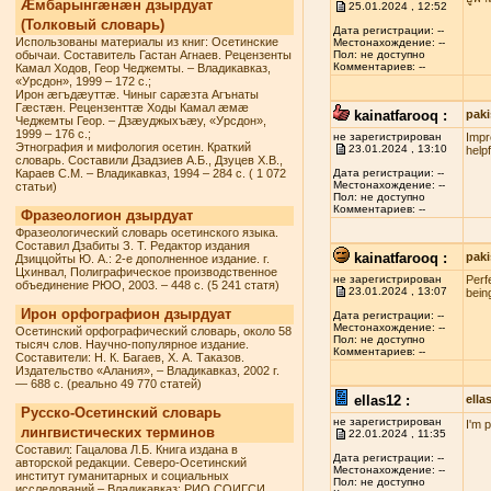
Æмбарынгæнæн дзырдуат
25.01.2024 , 12:52
(Толковый словарь)
Дата регистрации: --
Использованы материалы из книг: Осетинские
Местонахождение: --
обычаи. Составитель Гастан Агнаев. Рецензенты
Пол: не доступно
Комментариев: --
Камал Ходов, Геор Чеджемты. – Владикавказ,
«Урсдон», 1999 – 172 с.;
Ирон æгъдæуттæ. Чиныг сарæзта Агънаты
Гæстæн. Рецензенттæ Ходы Камал æмæ
kainatfarooq :
paki
Чеджемты Геор. – Дзæуджыхъæу, «Урсдон»,
1999 – 176 с.;
не зарегистрирован
Impr
Этнография и мифология осетин. Краткий
23.01.2024 , 13:10
helpf
словарь. Составили Дзадзиев А.Б., Дзуцев Х.В.,
Караев С.М. – Владикавказ, 1994 – 284 с. ( 1 072
Дата регистрации: --
Местонахождение: --
статьи)
Пол: не доступно
Комментариев: --
Фразеологион дзырдуат
Фразеологический словарь осетинского языка.
Составил Дзабиты З. Т. Редактор издания
kainatfarooq :
paki
Дзиццойты Ю. А.: 2-е дополненное издание. г.
Цхинвал, Полиграфическое производственное
не зарегистрирован
Perf
объединение РЮО, 2003. – 448 с. (5 241 статя)
23.01.2024 , 13:07
being
Ирон орфографион дзырдуат
Дата регистрации: --
Местонахождение: --
Осетинский орфографический словарь, около 58
Пол: не доступно
тысяч слов. Научно-популярное издание.
Комментариев: --
Составители: Н. К. Багаев, Х. А. Таказов.
Издательство «Алания», – Владикавказ, 2002 г.
— 688 с. (реально 49 770 статей)
ellas12 :
ell
Русско-Осетинский словарь
не зарегистрирован
I'm 
лингвистических терминов
22.01.2024 , 11:35
Составил: Гацалова Л.Б. Книга издана в
Дата регистрации: --
авторской редакции. Северо-Осетинский
Местонахождение: --
институт гуманитарных и социальных
Пол: не доступно
исследований – Владикавказ: РИО СОИГСИ,