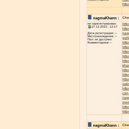
http
nagmaKhann :
Chen
не зарегистрирован
htt
27.12.2023 , 12:17
htt
nag
Дата регистрации: --
Местонахождение: --
ga
Пол: не доступно
http
Комментариев: --
http
http
http
htt
kha
http
htt
http
sati
htt
can-
nag
mem
http
htt
nagmaKhann :
Chen