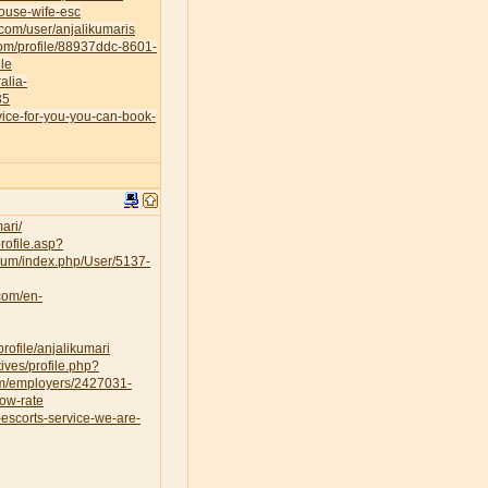
house-wife-esc
.com/user/anjalikumaris
.com/profile/88937ddc-8601-
le
alia-
35
vice-for-you-you-can-book-
ari/
rofile.asp?
orum/index.php/User/5137-
.com/en-
rofile/anjalikumari
ves/profile.php?
om/employers/2427031-
low-rate
escorts-service-we-are-