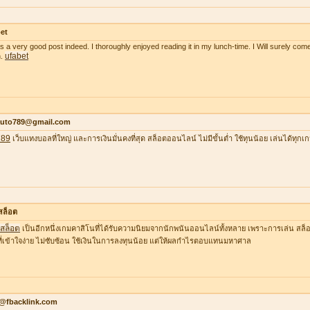
et
as a very good post indeed. I thoroughly enjoyed reading it in my lunch-time. I Will surely come
ufabet
n.
auto789@gmail.com
789
เว็บแทงบอลที่ใหญ่ และการเงินมั่นคงที่สุด สล็อตออนไลน์ ไม่มีขั้นต่ำ ใช้ทุนน้อย เล่นได้ทุกเ
าสล็อต
าสล็อต
เป็นอีกหนึ่งเกมคาสิโนที่ได้รับความนิยมจากนักพนันออนไลน์ทั้งหลาย เพราะการเล่น สล็อต
ที่เข้าใจง่าย ไม่ซับซ้อน ใช้เงินในการลงทุนน้อย แต่ให้ผลกำไรตอบแทนมหาศาล
o@fbacklink.com