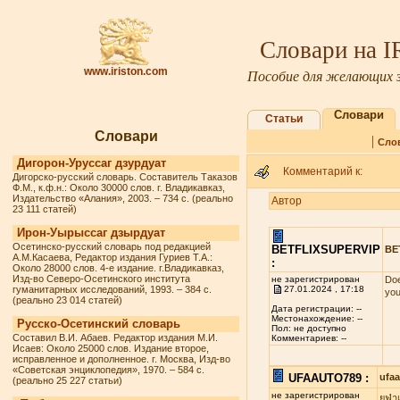
Словари на 
www.iriston.com
Пособие для желающих з
Словари
Статьи
Словари
|
Сло
Дигорон-Уруссаг дзурдуат
Комментарий к:
Дигорско-русский словарь. Составитель Таказов
Ф.М., к.ф.н.: Около 30000 слов. г. Владикавказ,
Издательство «Алания», 2003. – 734 с. (реально
Автор
23 111 статей)
Ирон-Уырыссаг дзырдуат
Осетинско-русский словарь под редакцией
BETFLIXSUPERVIP
BE
А.М.Касаева, Редактор издания Гуриев Т.А.:
:
Около 28000 слов. 4-е издание. г.Владикавказ,
Изд-во Северо-Осетинского института
не зарегистрирован
Doe
гуманитарных исследований, 1993. – 384 с.
27.01.2024 , 17:18
you
(реально 23 014 статей)
Дата регистрации: --
Местонахождение: --
Русско-Осетинский словарь
Пол: не доступно
Составил В.И. Абаев. Редактор издания М.И.
Комментариев: --
Исаев: Около 25000 слов. Издание второе,
исправленное и дополненное. г. Москва, Изд-во
«Советская энциклопедия», 1970. – 584 с.
UFAAUTO789 :
ufa
(реально 25 227 статьи)
не зарегистрирован
ยูฟ่