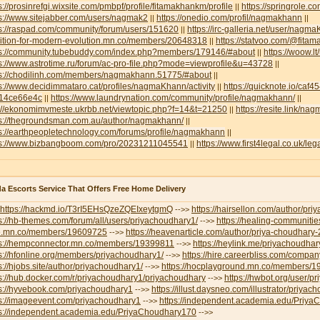
s://prosinrefgi.wixsite.com/pmbpf/profile/fitamakhankm/profile
https://springrole.
||
s://www.sitejabber.com/users/nagmak2
https://onedio.com/profil/nagmakhann
||
||
ps://raspad.com/community/forum/users/151620
https://irc-galleria.net/user/nagm
||
lition-for-modern-evolution.mn.co/members/20648318
https://statvoo.com/@fit
||
ps://community.tubebuddy.com/index.php?members/179146/#about
https://woow.
||
s://www.astrotime.ru/forum/ac-pro-file.php?mode=viewprofile&u=43728
||
ps://chodilinh.com/members/nagmakhann.51775/#about
||
s://www.decidimmataro.cat/profiles/nagmaKhann/activity
https://quicknote.io/caf
||
14ce66e4c
https://www.laundrynation.com/community/profile/nagmakhann/
||
||
p://ekonomimvmeste.ukrbb.net/viewtopic.php?f=14&t=21250
https://resite.link/n
||
ps://thegroundsman.com.au/author/nagmakhann/
||
s://earthpeopletechnology.com/forums/profile/nagmakhann
||
ps://www.bizbangboom.com/pro/20231211045541
https://www.first4legal.co.uk/l
||
a Escorts Service That Offers Free Home Delivery
https://hackmd.io/T3rI5EHsQzeZQEIxeytgmQ
https://hairsellon.com/author/pr
-->>
s://hb-themes.com/forum/all/users/priyachoudhary1/
https://healing-communitie
-->>
e.mn.co/members/19609725
https://heavenarticle.com/author/priya-choudhary
-->>
ps://hempconnector.mn.co/members/19399811
https://heylink.me/priyachoudhar
-->>
s://hfonline.org/members/priyachoudhary1/
https://hire.careerbliss.com/company
-->>
s://hjobs.site/author/priyachoudhary1/
https://hocplayground.mn.co/members/
-->>
s://hub.docker.com/r/priyachoudhary1/priyachoudhary
https://hwbot.org/user/p
-->>
ps://hyvebook.com/priyachoudhary1
https://illust.daysneo.com/illustrator/priyac
-->>
ps://imageevent.com/priyachoudhary1
https://independent.academia.edu/Priy
-->>
ps://independent.academia.edu/PriyaChoudhary170
-->>