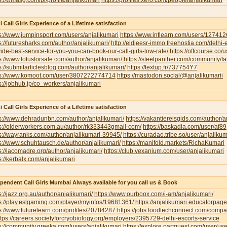
s://wmasg.com/pl/profile/anjalikumari
https://profiles.xero.com/people/anjalikumari
i Call Girls Experience of a Lifetime satisfaction
s://www.jumpinsport.com/users/anjalikumari
https://www.inflearn.com/users/127412
s://futuresharks.com/author/anjalikumari/
http://eldjeesr-immo.freehostia.com/delhi-
ide-best-service-for-you-you-can-book-our-call-girls-low-rate/
https://offcourse.co/u
s://www.lotusforsale.com/author/anjalikumari/
https://steelpanther.com/community/f
s://submitarticlesblog.com/author/anjalikumari/
https://textup.fr/737754Y7
ps://www.komoot.com/user/3807272774714
https://mastodon.social/@anjalikumarii
s://jobhub.jp/co_workers/anjalikumari
i Call Girls Experience of a Lifetime satisfaction
s://www.dehradunbn.com/author/anjalikumari/
https://vakantiereisgids.com/author/a
s://olderworkers.com.au/author/rk333443gmail-com/
https://baskadia.com/user/af89
s://wayranks.com/author/anjalikumari-39945/
https://curadao.tribe.so/user/anjalikum
s://www.schuhtausch.de/author/anjalikumari/
https://manifold.markets/RichaKumari
s://lacomadre.org/author/anjalikumari/
https://club.vexanium.com/user/anjalikumari
s://kerbalx.com/anjalikumari
pendent Call Girls Mumbai Always available for you call us & Book
s://jazz.org.au/author/anjalikumari/
https://www.ourboox.com/i-am/anjalikumari/
s://play.eslgaming.com/player/myinfos/19681361/
https://anjalikumari.educatorpag
s://www.futurelearn.com/profiles/20784287
https://jobs.foodtechconnect.com/compan
ttps://careers.societyforcryobiology.org/employers/2395729-delhi-escorts-service
s://community.greeka.com/users/anjalikumari
https://explore.partquest.com/user/u