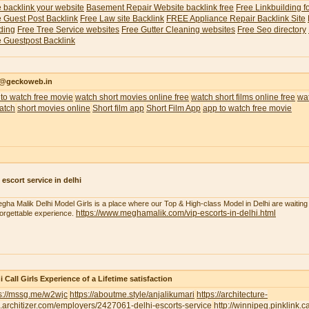
 backlink your website
Basement Repair Website backlink free
Free Linkbuilding f
 Guest Post Backlink
Free Law site Backlink
FREE Appliance Repair Backlink Site
ding
Free Tree Service websites
Free Gutter Cleaning websites
Free Seo directory
 Guestpost Backlink
o@geckoweb.in
to watch free movie
watch short movies online free
watch short films online free
wat
atch
short movies online
Short film app
Short Film App
app to watch free movie
 escort service in delhi
gha Malik Delhi Model Girls is a place where our Top & High-class Model in Delhi are waiting 
https://www.meghamalik.com/vip-escorts-in-delhi.html
orgettable experience.
i Call Girls Experience of a Lifetime satisfaction
ps://mssg.me/w2wjc
https://aboutme.style/anjalikumari
https://architecture-
.architizer.com/employers/2427061-delhi-escorts-service
http://winnipeg.pinklink.c