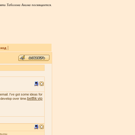
яти Таболова Акима посвящается.
|
ход
email. I’ve got some ideas for
betflik vip
t develop over time.
ุกเกม