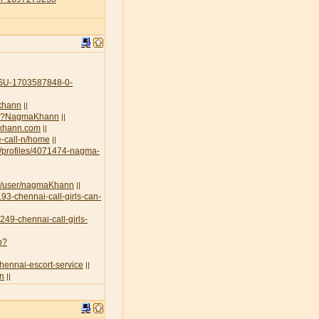
U-1703587848-0-
-khann
||
.php?NagmaKhann
||
akhann.com
||
e-call-n/home
||
g/profiles/4071474-nagma-
rt/user/nagmaKhann
||
93-chennai-call-girls-can-
3249-chennai-call-girls-
p?
chennai-escort-service
||
nn
||