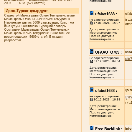
Комментариев: --
2007. — 140 с. (527 статей)
Ирон-Туркаг дзырдуат
ufabet1688 :
ufab
Сарæзтой Мамсыраты Озкан Темурленк æмæ
Мамсыраты Озканы чызг Ирмæ Темурленк.
не зарегистрирован
It w
Ныртæккæ дзы ис 5609 уацхъуыды. Куыст ма
17.01.2024 , 15:07
ofte
йыл цæуы. Осетинско-Турецкий словарь.
Составили Мамсыраты Озкан Темурленк и
Дата регистрации: --
Местонахождение: --
Мамсыраты Ирма Темурленк. В настоящее
Пол: не доступно
время содержит 5609 статей. В стадии
Комментариев: --
разработки.
UFAAUTO789 :
ufa
не зарегистрирован
ufa
31.12.2023 , 04:54
Дата регистрации: --
Местонахождение: --
Пол: не доступно
Комментариев: --
ufabet1688 :
ยูฟ่
не зарегистрирован
ยูฟ่
30.12.2023 , 16:38
เล่น
Дата регистрации: --
Местонахождение: --
Пол: не доступно
Комментариев: --
Free Backlink :
inf