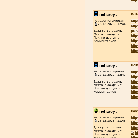
http
neharoy :
Delh
не зарегистрирован
http
28.12.2023 , 12:44
http
prov
Дата регистрации: --
Местонахождение: --
http
Пол: не доступно
http
Комментариев: --
htt
http
neharoy :
Delh
не зарегистрирован
http
28.12.2023 , 12:43
http
http
Дата регистрации: --
Местонахождение: --
http
Пол: не доступно
http
Комментариев: --
http
neharoy :
Inde
не зарегистрирован
http
28.12.2023 , 12:43
http
http
Дата регистрации: --
Местонахождение: --
3/
h
Пол: не доступно
http
Комментариев: --