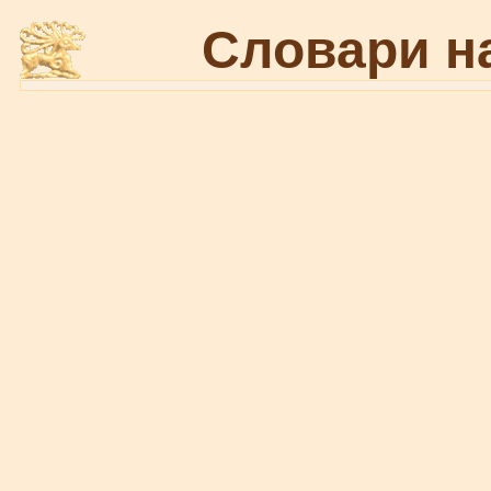
Словари н