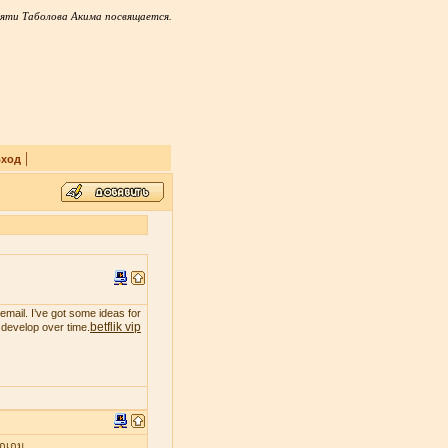
яти Таболова Акима посвящается.
|
ход
email. I’ve got some ideas for
betflik vip
t develop over time.
ุกเกม