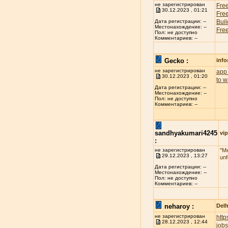
не зарегистрирован
Free
30.12.2023 , 01:21
Free
Buil
Дата регистрации: --
Местонахождение: --
Free
Пол: не доступно
Комментариев: --
Gecko :
inf
не зарегистрирован
app 
30.12.2023 , 01:20
to w
Дата регистрации: --
Местонахождение: --
Пол: не доступно
Комментариев: --
sandhyakumari4245
vip
:
не зарегистрирован
"Me
29.12.2023 , 13:27
unf
Дата регистрации: --
Местонахождение: --
Пол: не доступно
Комментариев: --
neharoy :
Delh
не зарегистрирован
htt
28.12.2023 , 12:44
jobs