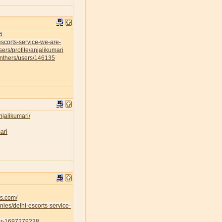
6
escorts-service-we-are-
sers/profile/anjalikumari
anthers/users/146135
njalikumari/
ari
es.com/
ies/delhi-escorts-service-
ser-1697279238