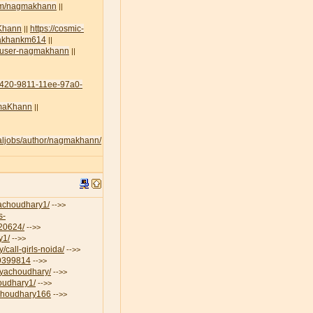
com/nagmakhann
||
aKhann
https://cosmic-
||
amakhankm614
||
lt/user-nagmakhann
||
45420-9811-11ee-97a0-
agmaKhann
||
egaljobs/author/nagmakhann/
iyachoudhary1/
-->>
s-
-20624/
-->>
y1/
-->>
/call-girls-noida/
-->>
19399814
-->>
riyachoudhary/
-->>
houdhary1/
-->>
aChoudhary166
-->>