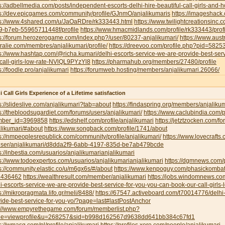
s://adbellmedia.com/posts/independent-escorts-delhi-hire-beautiful-call-girls-and-
s://dev.epicgames.com/community/profile/GJnmO/anjalikumaris
https://imageshack
ps://www.4shared.com/u/JaOaRDre/rk333443.html
https://www.twilightcreationsinc
9-b7eb-55965711448f/profile
https://www.hmacmidlands.com/profile/rk333443/profi
s://forum.herozerogame.com/index.php?/user/80237-anjalikumari/
https://www.austr
ralie.com/membres/anjalikumari/profile/
https://dreevoo.com/profile.php?pid=5825
s://www.hashtap.com/@richa.kumari/delhi-escorts-service-we-are-provide-best-ser
call-girls-low-rate-NVlQL9PYzYl8
https://pharmahub.org/members/27480/profile
s://foodle.pro/anjalikumari
https://forumweb.hosting/members/anjalikumari.26066/
i Call Girls Experience of a Lifetime satisfaction
s://slideslive.com/anjalikumari?tab=about
https://findaspring.org/members/anjalikum
s://thebloodsugardiet.com/forums/users/anjalikumari/
https://www.caclubindia.com/p
ber_id=3969858
https://edshelf.com/profile/anjalikumari
https://jetztzocken.com/f
likumari/#about
https://www.songback.com/profile/1741/about
s://nmpeoplesrepublick.com/community/profile/anjalikumari/
https://www.lovecrafts
user/anjalikumari/d8dda2f9-6abb-4197-835d-be7ab479bcde
s://inbestia.com/usuarios/anjalikumarianjalikumari
s://www.todoexpertos.com/usuarios/anjalikumarianjalikumari
https://dgmnews.com/p
s://community.elastic.co/u/m6gx6s/#/about
https://www.kenpoguy.com/phasickombati
1436462
https://wealthresult.com/member/anjalikumari
https://jobs.windomnews.c
i-escorts-service-we-are-provide-best-service-for-you-you-can-book-our-call-girls-
s://mikropragmata.lifo.gr/meli/8488/
https://67547.activeboard.com/t70014776/delhi-
ide-best-service-for-you-yo/?page=last#lastPostAnchor
p://www.empyrethegame.com/forum/memberlist.php?
e=viewprofile&u=268257&sid=b998d162567d9638dd641bb384c67fd1