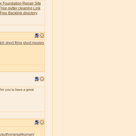
or Foundation Repair Site
Free gutter cleaning Link
Free Backlink directory
ch short films
short movies
for you to have a great
a/author/anjalikumari/