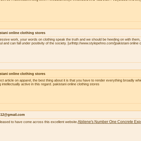
stani online clothing stores
essive work, your words on clothing speak the truth and we should be heeding on with them,
ul and can fall under positivity of the society. [urlhttp://www.stylepehno.com/]pakistani online c
stani online clothing stores
ect article on apparel, the best thing about it is that you have to render everything broadly whi
 intellectually active in this regard. pakistani online clothing stores
as12@gmail.com
Abilene's Number One Concrete Exp
pleased to have come across this excellent website.