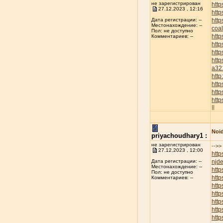
не зарегистрирован
http
27.12.2023 , 12:16
http
htt
Дата регистрации: --
Местонахождение: --
coa
Пол: не доступно
htt
Комментариев: --
http
htt
http
a32
htt
htt
http
htt
||
Noid
priyachoudhary1 :
не зарегистрирован
-->>
27.12.2023 , 12:00
http
njd
Дата регистрации: --
Местонахождение: --
htt
Пол: не доступно
http
Комментариев: --
http
http
htt
htt
htt