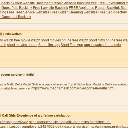
 backlink your website
Basement Repair Website backlink free
Free Linkbuilding f
 Guest Post Backlink
Free Law site Backlink
FREE Appliance Repair Backlink Site
ding
Free Tree Service websites
Free Gutter Cleaning websites
Free Seo directory
 Guestpost Backlink
o@geckoweb.in
to watch free movie
watch short movies online free
watch short films online free
wat
atch
short movies online
Short film app
Short Film App
app to watch free movie
 escort service in delhi
gha Malik Delhi Model Girls is a place where our Top & High-class Model in Delhi are waiting 
https://www.meghamalik.com/vip-escorts-in-delhi.html
orgettable experience.
i Call Girls Experience of a Lifetime satisfaction
ps://mssg.me/w2wjc
https://aboutme.style/anjalikumari
https://architecture-
.architizer.com/employers/2427061-delhi-escorts-service
http://winnipeg.pinklink.c