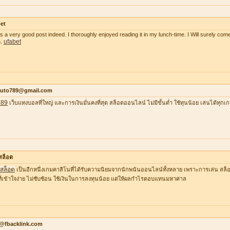
et
as a very good post indeed. I thoroughly enjoyed reading it in my lunch-time. I Will surely come
ufabet
n.
auto789@gmail.com
789
เว็บแทงบอลที่ใหญ่ และการเงินมั่นคงที่สุด สล็อตออนไลน์ ไม่มีขั้นต่ำ ใช้ทุนน้อย เล่นได้ทุกเ
าสล็อต
าสล็อต
เป็นอีกหนึ่งเกมคาสิโนที่ได้รับความนิยมจากนักพนันออนไลน์ทั้งหลาย เพราะการเล่น สล็อต
ที่เข้าใจง่าย ไม่ซับซ้อน ใช้เงินในการลงทุนน้อย แต่ให้ผลกำไรตอบแทนมหาศาล
o@fbacklink.com