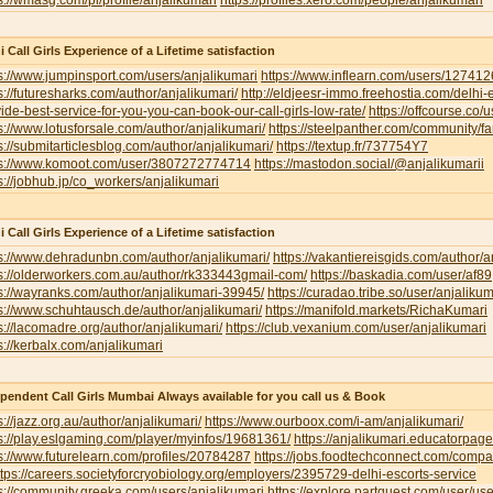
s://wmasg.com/pl/profile/anjalikumari
https://profiles.xero.com/people/anjalikumari
i Call Girls Experience of a Lifetime satisfaction
s://www.jumpinsport.com/users/anjalikumari
https://www.inflearn.com/users/127412
s://futuresharks.com/author/anjalikumari/
http://eldjeesr-immo.freehostia.com/delhi-
ide-best-service-for-you-you-can-book-our-call-girls-low-rate/
https://offcourse.co/u
s://www.lotusforsale.com/author/anjalikumari/
https://steelpanther.com/community/f
s://submitarticlesblog.com/author/anjalikumari/
https://textup.fr/737754Y7
ps://www.komoot.com/user/3807272774714
https://mastodon.social/@anjalikumarii
s://jobhub.jp/co_workers/anjalikumari
i Call Girls Experience of a Lifetime satisfaction
s://www.dehradunbn.com/author/anjalikumari/
https://vakantiereisgids.com/author/a
s://olderworkers.com.au/author/rk333443gmail-com/
https://baskadia.com/user/af89
s://wayranks.com/author/anjalikumari-39945/
https://curadao.tribe.so/user/anjalikum
s://www.schuhtausch.de/author/anjalikumari/
https://manifold.markets/RichaKumari
s://lacomadre.org/author/anjalikumari/
https://club.vexanium.com/user/anjalikumari
s://kerbalx.com/anjalikumari
pendent Call Girls Mumbai Always available for you call us & Book
s://jazz.org.au/author/anjalikumari/
https://www.ourboox.com/i-am/anjalikumari/
s://play.eslgaming.com/player/myinfos/19681361/
https://anjalikumari.educatorpag
s://www.futurelearn.com/profiles/20784287
https://jobs.foodtechconnect.com/compan
ttps://careers.societyforcryobiology.org/employers/2395729-delhi-escorts-service
s://community.greeka.com/users/anjalikumari
https://explore.partquest.com/user/u