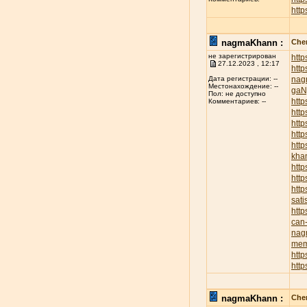
http
nagmaKhann :
Chen
не зарегистрирован
htt
27.12.2023 , 12:17
htt
nag
Дата регистрации: --
Местонахождение: --
ga
Пол: не доступно
http
Комментариев: --
http
http
http
htt
kha
http
htt
http
sati
htt
can-
nag
mem
http
htt
nagmaKhann :
Chen