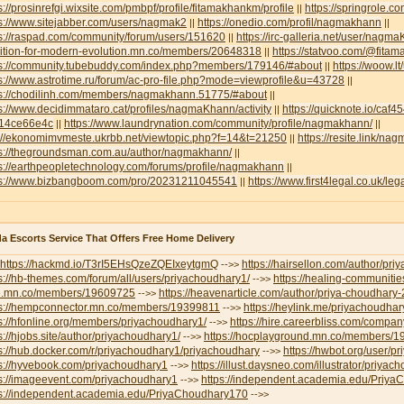
s://prosinrefgi.wixsite.com/pmbpf/profile/fitamakhankm/profile
https://springrole.
||
s://www.sitejabber.com/users/nagmak2
https://onedio.com/profil/nagmakhann
||
||
ps://raspad.com/community/forum/users/151620
https://irc-galleria.net/user/nagm
||
lition-for-modern-evolution.mn.co/members/20648318
https://statvoo.com/@fit
||
ps://community.tubebuddy.com/index.php?members/179146/#about
https://woow.
||
s://www.astrotime.ru/forum/ac-pro-file.php?mode=viewprofile&u=43728
||
ps://chodilinh.com/members/nagmakhann.51775/#about
||
s://www.decidimmataro.cat/profiles/nagmaKhann/activity
https://quicknote.io/caf
||
14ce66e4c
https://www.laundrynation.com/community/profile/nagmakhann/
||
||
p://ekonomimvmeste.ukrbb.net/viewtopic.php?f=14&t=21250
https://resite.link/n
||
ps://thegroundsman.com.au/author/nagmakhann/
||
s://earthpeopletechnology.com/forums/profile/nagmakhann
||
ps://www.bizbangboom.com/pro/20231211045541
https://www.first4legal.co.uk/l
||
a Escorts Service That Offers Free Home Delivery
https://hackmd.io/T3rI5EHsQzeZQEIxeytgmQ
https://hairsellon.com/author/pr
-->>
s://hb-themes.com/forum/all/users/priyachoudhary1/
https://healing-communitie
-->>
e.mn.co/members/19609725
https://heavenarticle.com/author/priya-choudhary
-->>
ps://hempconnector.mn.co/members/19399811
https://heylink.me/priyachoudhar
-->>
s://hfonline.org/members/priyachoudhary1/
https://hire.careerbliss.com/company
-->>
s://hjobs.site/author/priyachoudhary1/
https://hocplayground.mn.co/members/
-->>
s://hub.docker.com/r/priyachoudhary1/priyachoudhary
https://hwbot.org/user/p
-->>
ps://hyvebook.com/priyachoudhary1
https://illust.daysneo.com/illustrator/priyac
-->>
ps://imageevent.com/priyachoudhary1
https://independent.academia.edu/Priy
-->>
ps://independent.academia.edu/PriyaChoudhary170
-->>