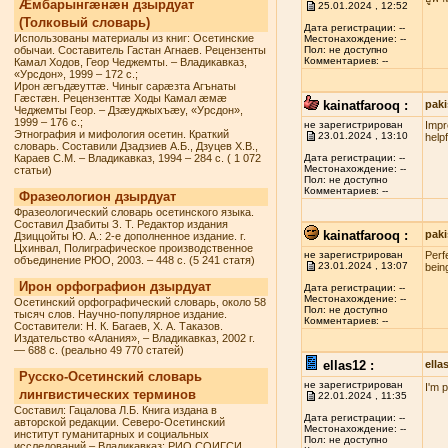
Æмбарынгæнæн дзырдуат
25.01.2024 , 12:52
(Толковый словарь)
Дата регистрации: --
Использованы материалы из книг: Осетинские
Местонахождение: --
обычаи. Составитель Гастан Агнаев. Рецензенты
Пол: не доступно
Комментариев: --
Камал Ходов, Геор Чеджемты. – Владикавказ,
«Урсдон», 1999 – 172 с.;
Ирон æгъдæуттæ. Чиныг сарæзта Агънаты
Гæстæн. Рецензенттæ Ходы Камал æмæ
kainatfarooq :
paki
Чеджемты Геор. – Дзæуджыхъæу, «Урсдон»,
1999 – 176 с.;
не зарегистрирован
Impr
Этнография и мифология осетин. Краткий
23.01.2024 , 13:10
helpf
словарь. Составили Дзадзиев А.Б., Дзуцев Х.В.,
Караев С.М. – Владикавказ, 1994 – 284 с. ( 1 072
Дата регистрации: --
Местонахождение: --
статьи)
Пол: не доступно
Комментариев: --
Фразеологион дзырдуат
Фразеологический словарь осетинского языка.
Составил Дзабиты З. Т. Редактор издания
kainatfarooq :
paki
Дзиццойты Ю. А.: 2-е дополненное издание. г.
Цхинвал, Полиграфическое производственное
не зарегистрирован
Perf
объединение РЮО, 2003. – 448 с. (5 241 статя)
23.01.2024 , 13:07
being
Ирон орфографион дзырдуат
Дата регистрации: --
Местонахождение: --
Осетинский орфографический словарь, около 58
Пол: не доступно
тысяч слов. Научно-популярное издание.
Комментариев: --
Составители: Н. К. Багаев, Х. А. Таказов.
Издательство «Алания», – Владикавказ, 2002 г.
— 688 с. (реально 49 770 статей)
ellas12 :
ell
Русско-Осетинский словарь
не зарегистрирован
I'm 
лингвистических терминов
22.01.2024 , 11:35
Составил: Гацалова Л.Б. Книга издана в
Дата регистрации: --
авторской редакции. Северо-Осетинский
Местонахождение: --
институт гуманитарных и социальных
Пол: не доступно
исследований – Владикавказ: РИО СОИГСИ,