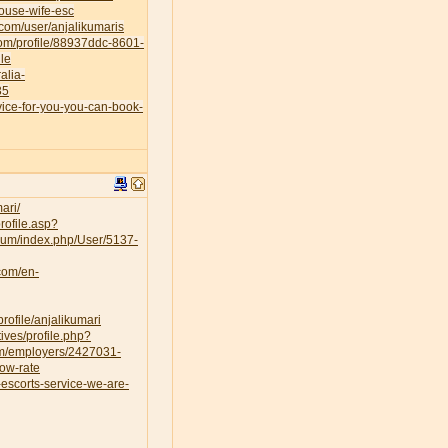
house-wife-esc
.com/user/anjalikumaris
.com/profile/88937ddc-8601-
le
alia-
35
vice-for-you-you-can-book-
ari/
rofile.asp?
orum/index.php/User/5137-
.com/en-
rofile/anjalikumari
ves/profile.php?
om/employers/2427031-
low-rate
escorts-service-we-are-