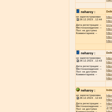
http
neharoy :
Delh
не зарегистрирован
http
28.12.2023 , 12:44
http
prov
Дата регистрации: --
Местонахождение: --
http
Пол: не доступно
http
Комментариев: --
htt
http
neharoy :
Delh
не зарегистрирован
http
28.12.2023 , 12:43
http
http
Дата регистрации: --
Местонахождение: --
http
Пол: не доступно
http
Комментариев: --
http
neharoy :
Inde
не зарегистрирован
http
28.12.2023 , 12:43
http
http
Дата регистрации: --
Местонахождение: --
3/
h
Пол: не доступно
http
Комментариев: --