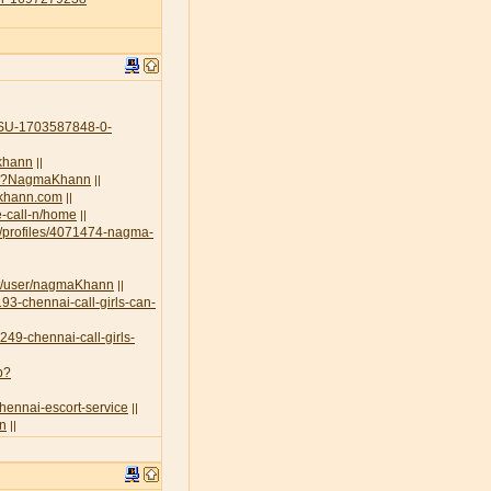
U-1703587848-0-
-khann
||
.php?NagmaKhann
||
akhann.com
||
e-call-n/home
||
g/profiles/4071474-nagma-
rt/user/nagmaKhann
||
93-chennai-call-girls-can-
3249-chennai-call-girls-
p?
chennai-escort-service
||
nn
||