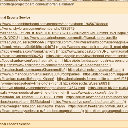
s://collegeprojectboard.com/author/anjalikumari/
nai Escorts Service
ps://www.thecombineforum.com/members/nagmakhann.194567/#about
||
ps://www.itchyforum.com/en/member.php?281971-
maKhann&__cf_chl_rt_tk=rG1DC1696Y6ZBJLkMiNnWccBvhCUntml9_WZHAqmFS
NycGzNDOU
https://www.abccaringhomes.com/profile/fitamakhankm/profile
||
||
s://readyfor.jp/users/2095566
https://cn.community.intersystems.com/user/nagma
||
s://icook.tw/users/9bf9648fccc04d74
https://vannes.onvasortir.com/profil_read
||
s://app.eventials.com/fitamakhankm/
https://www.raincoast.com/?URL=ww.nagm
||
s://tuscl.net/member/804253
https://sites.google.com/view/chennai-escorts-servic
||
ps://bootstrapbay.com/user/nagmaKhann
https://jobs.landscapeindustrycareers.or
||
nn
https://www.ticklingforum.com/member.php?209457-nagmaKhann
||
||
s://creatorsbank.com/nagmaKhann/profile/
https://taikai.network/nagmaKhann
||
||
ps://www.bimandco.com/en/users/310348/companies
https://bitspower.com/suppo
||
s://manjaro.ru/profile/nagmaKhann/
https://herbalmeds-forum.biolife.com.my/d/251
||
sfy-your-needs-at-any-time-of-the-night
https://bbssochi.ru/users/683
||
||
ps://raovat.nhadat.vn/members/nagmakhann-94574.html
https://forum.bizfam.ru/d/
||
satisfy-your-needs-at-any-time-of-the-night
https://www.ivoox.com/en/perfil-
||
makhann_a8_listener_33791688_1.html
https://forum.alofthobbies.com/index.ph
||
bers/nagmakhann.5925/#about
https://www.oerlive.com/author/nagmaKhann/
||
||
s://ejoyenglish.tribe.so/user/nagma_khann
https://forum.freeflarum.com/d/19931-
||
ps://learn.mystudyseries.co.nz/members/nagmakhann/
https://take.app/nagmakha
||
nai Escorts Service