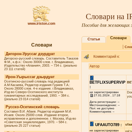
Словари на 
www.iriston.com
Пособие для желающих з
Словари
Статьи
Словари
|
Сло
Дигорон-Уруссаг дзурдуат
Комментарий к:
Дигорско-русский словарь. Составитель Таказов
Ф.М., к.ф.н.: Около 30000 слов. г. Владикавказ,
Издательство «Алания», 2003. – 734 с. (реально
Автор
23 111 статей)
Ирон-Уырыссаг дзырдуат
Осетинско-русский словарь под редакцией
BETFLIXSUPERVIP
BE
А.М.Касаева, Редактор издания Гуриев Т.А.:
:
Около 28000 слов. 4-е издание. г.Владикавказ,
Изд-во Северо-Осетинского института
не зарегистрирован
Doe
гуманитарных исследований, 1993. – 384 с.
27.01.2024 , 17:18
you
(реально 23 014 статей)
Дата регистрации: --
Местонахождение: --
Русско-Осетинский словарь
Пол: не доступно
Составил В.И. Абаев. Редактор издания М.И.
Комментариев: --
Исаев: Около 25000 слов. Издание второе,
исправленное и дополненное. г. Москва, Изд-во
«Советская энциклопедия», 1970. – 584 с.
UFAAUTO789 :
ufa
(реально 25 227 статьи)
не зарегистрирован
ยูฟ่