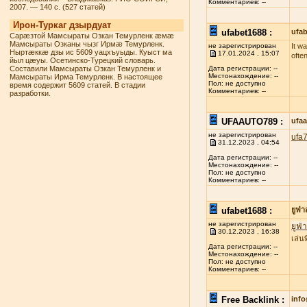
Комментариев: --
2007. — 140 с. (527 статей)
Ирон-Туркаг дзырдуат
ufabet1688 :
ufab
Сарæзтой Мамсыраты Озкан Темурленк æмæ
Мамсыраты Озканы чызг Ирмæ Темурленк.
не зарегистрирован
It w
Ныртæккæ дзы ис 5609 уацхъуыды. Куыст ма
17.01.2024 , 15:07
ofte
йыл цæуы. Осетинско-Турецкий словарь.
Составили Мамсыраты Озкан Темурленк и
Дата регистрации: --
Местонахождение: --
Мамсыраты Ирма Темурленк. В настоящее
Пол: не доступно
время содержит 5609 статей. В стадии
Комментариев: --
разработки.
UFAAUTO789 :
ufa
не зарегистрирован
ufa
31.12.2023 , 04:54
Дата регистрации: --
Местонахождение: --
Пол: не доступно
Комментариев: --
ufabet1688 :
ยูฟ่
не зарегистрирован
ยูฟ่
30.12.2023 , 16:38
เล่น
Дата регистрации: --
Местонахождение: --
Пол: не доступно
Комментариев: --
Free Backlink :
inf