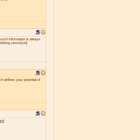
 such information is always
lothing stores[/url]
ch defines your potential of
ert