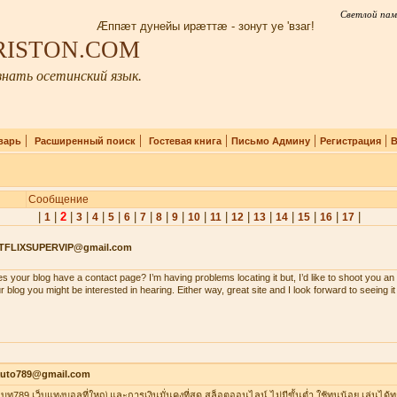
Светлой пам
Æппæт дунейы ирæттæ - зонут уе 'взаг!
IRISTON.COM
нать осетинский язык.
|
|
|
|
|
варь
Расширенный поиск
Гостевая книга
Письмо Админу
Регистрация
В
Сообщение
|
|
2
|
|
|
|
|
|
|
|
|
|
|
|
|
|
|
|
1
3
4
5
6
7
8
9
10
11
12
13
14
15
16
17
TFLIXSUPERVIP@gmail.com
s your blog have a contact page? I’m having problems locating it but, I’d like to shoot you an 
r blog you might be interested in hearing. Either way, great site and I look forward to seeing i
auto789@gmail.com
าเบท789 เว็บแทงบอลที่ใหญ่ และการเงินมั่นคงที่สุด สล็อตออนไลน์ ไม่มีขั้นต่ำ ใช้ทุนน้อย เล่นได้ท