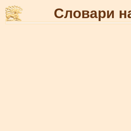
Словари н