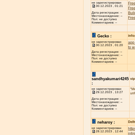
не зарегистрирован
Free
30.12.2023 , 01:21
Free
Buil
Дата регистрации: --
Местонахождение: --
Free
Пол: не доступно
Комментариев: --
Gecko :
inf
не зарегистрирован
app 
30.12.2023 , 01:20
to w
Дата регистрации: --
Местонахождение: --
Пол: не доступно
Комментариев: --
sandhyakumari4245
vip
:
не зарегистрирован
"Me
29.12.2023 , 13:27
unf
Дата регистрации: --
Местонахождение: --
Пол: не доступно
Комментариев: --
neharoy :
Delh
не зарегистрирован
htt
28.12.2023 , 12:44
jobs