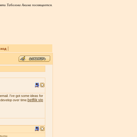
яти Таболова Акима посвящается.
|
ход
email. I’ve got some ideas for
betflik vip
t develop over time.
ุกเกม