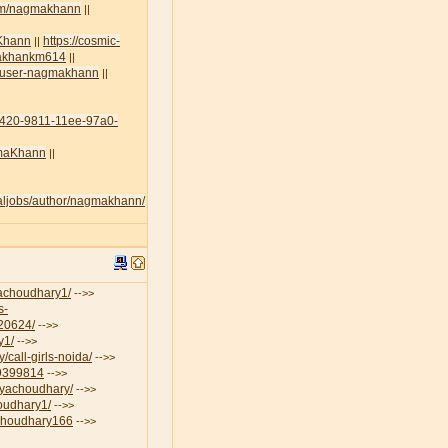
com/nagmakhann
||
aKhann
https://cosmic-
||
amakhankm614
||
lt/user-nagmakhann
||
45420-9811-11ee-97a0-
agmaKhann
||
egaljobs/author/nagmakhann/
iyachoudhary1/
-->>
s-
-20624/
-->>
y1/
-->>
/call-girls-noida/
-->>
19399814
-->>
riyachoudhary/
-->>
houdhary1/
-->>
aChoudhary166
-->>