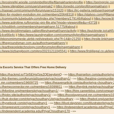
s://prosinrefgi.wixsite.com/pmbpf/profile/fitamakhankm/profile
https://springrole.
||
s://www.sitejabber.com/users/nagmak2
https://onedio.com/profil/nagmakhann
||
||
ps://raspad.com/community/forum/users/151620
https://irc-galleria.net/user/nagm
||
lition-for-modern-evolution.mn.co/members/20648318
https://statvoo.com/@fit
||
ps://community.tubebuddy.com/index.php?members/179146/#about
https://woow.
||
s://www.astrotime.ru/forum/ac-pro-file.php?mode=viewprofile&u=43728
||
ps://chodilinh.com/members/nagmakhann.51775/#about
||
s://www.decidimmataro.cat/profiles/nagmaKhann/activity
https://quicknote.io/caf
||
14ce66e4c
https://www.laundrynation.com/community/profile/nagmakhann/
||
||
p://ekonomimvmeste.ukrbb.net/viewtopic.php?f=14&t=21250
https://resite.link/n
||
ps://thegroundsman.com.au/author/nagmakhann/
||
s://earthpeopletechnology.com/forums/profile/nagmakhann
||
ps://www.bizbangboom.com/pro/20231211045541
https://www.first4legal.co.uk/l
||
a Escorts Service That Offers Free Home Delivery
https://hackmd.io/T3rI5EHsQzeZQEIxeytgmQ
https://hairsellon.com/author/pr
-->>
s://hb-themes.com/forum/all/users/priyachoudhary1/
https://healing-communitie
-->>
e.mn.co/members/19609725
https://heavenarticle.com/author/priya-choudhary
-->>
ps://hempconnector.mn.co/members/19399811
https://heylink.me/priyachoudhar
-->>
s://hfonline.org/members/priyachoudhary1/
https://hire.careerbliss.com/company
-->>
s://hjobs.site/author/priyachoudhary1/
https://hocplayground.mn.co/members/
-->>
s://hub.docker.com/r/priyachoudhary1/priyachoudhary
https://hwbot.org/user/p
-->>
ps://hyvebook.com/priyachoudhary1
https://illust.daysneo.com/illustrator/priyac
-->>
ps://imageevent.com/priyachoudhary1
https://independent.academia.edu/Priy
-->>
ps://independent.academia.edu/PriyaChoudhary170
-->>