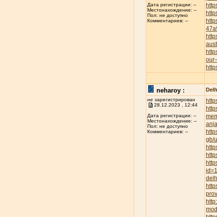
http
Дата регистрации: --
Местонахождение: --
http
Пол: не доступно
htt
Комментариев: --
47a
http
aust
http
our-
http
neharoy :
Delh
не зарегистрирован
http
28.12.2023 , 12:44
http
mem
Дата регистрации: --
Местонахождение: --
anja
Пол: не доступно
http
Комментариев: --
gb/
http
http
http
id=
delh
http
prov
htt
mod