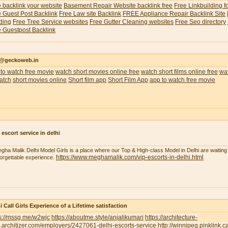
 backlink your website
Basement Repair Website backlink free
Free Linkbuilding f
 Guest Post Backlink
Free Law site Backlink
FREE Appliance Repair Backlink Site
ding
Free Tree Service websites
Free Gutter Cleaning websites
Free Seo directory
 Guestpost Backlink
o@geckoweb.in
to watch free movie
watch short movies online free
watch short films online free
wat
atch
short movies online
Short film app
Short Film App
app to watch free movie
 escort service in delhi
gha Malik Delhi Model Girls is a place where our Top & High-class Model in Delhi are waiting 
https://www.meghamalik.com/vip-escorts-in-delhi.html
orgettable experience.
i Call Girls Experience of a Lifetime satisfaction
ps://mssg.me/w2wjc
https://aboutme.style/anjalikumari
https://architecture-
.architizer.com/employers/2427061-delhi-escorts-service
http://winnipeg.pinklink.c