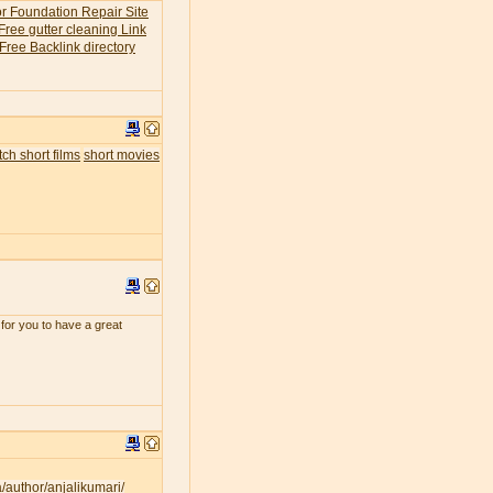
or Foundation Repair Site
Free gutter cleaning Link
Free Backlink directory
ch short films
short movies
for you to have a great
a/author/anjalikumari/