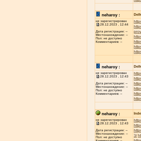
http
neharoy :
Delh
не зарегистрирован
http
28.12.2023 , 12:44
http
prov
Дата регистрации: --
Местонахождение: --
http
Пол: не доступно
http
Комментариев: --
htt
http
neharoy :
Delh
не зарегистрирован
http
28.12.2023 , 12:43
http
http
Дата регистрации: --
Местонахождение: --
http
Пол: не доступно
http
Комментариев: --
http
neharoy :
Inde
не зарегистрирован
http
28.12.2023 , 12:43
http
http
Дата регистрации: --
Местонахождение: --
3/
h
Пол: не доступно
http
Комментариев: --