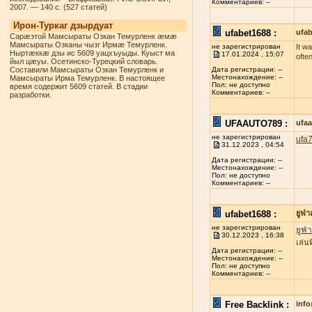
Комментариев: --
2007. — 140 с. (527 статей)
Ирон-Туркаг дзырдуат
ufabet1688 :
ufab
Сарæзтой Мамсыраты Озкан Темурленк æмæ
Мамсыраты Озканы чызг Ирмæ Темурленк.
не зарегистрирован
It w
Ныртæккæ дзы ис 5609 уацхъуыды. Куыст ма
17.01.2024 , 15:07
ofte
йыл цæуы. Осетинско-Турецкий словарь.
Составили Мамсыраты Озкан Темурленк и
Дата регистрации: --
Местонахождение: --
Мамсыраты Ирма Темурленк. В настоящее
Пол: не доступно
время содержит 5609 статей. В стадии
Комментариев: --
разработки.
UFAAUTO789 :
ufa
не зарегистрирован
ufa
31.12.2023 , 04:54
Дата регистрации: --
Местонахождение: --
Пол: не доступно
Комментариев: --
ufabet1688 :
ยูฟ่
не зарегистрирован
ยูฟ่
30.12.2023 , 16:38
เล่น
Дата регистрации: --
Местонахождение: --
Пол: не доступно
Комментариев: --
Free Backlink :
inf