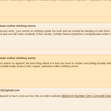
stani online clothing stores
essive work, your words on clothing speak the truth and we should be heeding on with them,
ul and can fall under positivity of the society. [urlhttp://www.stylepehno.com/]pakistani online c
stani online clothing stores
ect article on apparel, the best thing about it is that you have to render everything broadly whi
 intellectually active in this regard. pakistani online clothing stores
as12@gmail.com
Abilene's Number One Concrete Exp
pleased to have come across this excellent website.