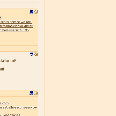
6
escorts-service-we-are-
sers/profile/anjalikumari
anthers/users/146135
njalikumari/
ari
es.com/
ies/delhi-escorts-service-
ser-1697279238