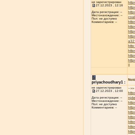
не зарегистрирован
http
27.12.2023 , 12:16
http
htt
Дата регистрации: --
Местонахождение: --
coa
Пол: не доступно
htt
Комментариев: --
http
htt
http
a32
htt
htt
http
htt
||
Noid
priyachoudhary1 :
не зарегистрирован
-->>
27.12.2023 , 12:00
http
njd
Дата регистрации: --
Местонахождение: --
htt
Пол: не доступно
http
Комментариев: --
http
http
htt
htt
htt