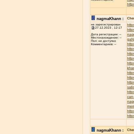
http
nagmaKhann :
Chen
не зарегистрирован
htt
27.12.2023 , 12:17
htt
nag
Дата регистрации: --
Местонахождение: --
ga
Пол: не доступно
http
Комментариев: --
http
http
http
htt
kha
http
htt
http
sati
htt
can-
nag
mem
http
htt
nagmaKhann :
Chen