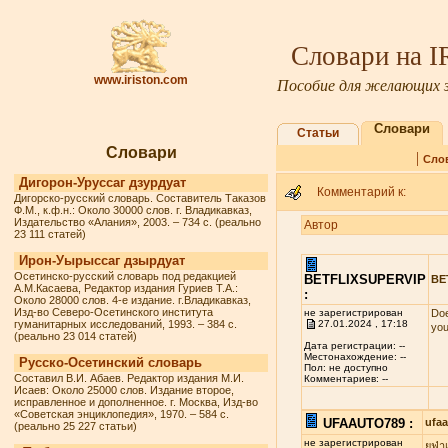
Словари на 
www.iriston.com
Пособие для желающих з
Словари
Статьи
Словари
|
Сло
Дигорон-Уруссаг дзурдуат
Комментарий к:
Дигорско-русский словарь. Составитель Таказов
Ф.М., к.ф.н.: Около 30000 слов. г. Владикавказ,
Издательство «Алания», 2003. – 734 с. (реально
Автор
23 111 статей)
Ирон-Уырыссаг дзырдуат
Осетинско-русский словарь под редакцией
BETFLIXSUPERVIP
BE
А.М.Касаева, Редактор издания Гуриев Т.А.:
:
Около 28000 слов. 4-е издание. г.Владикавказ,
Изд-во Северо-Осетинского института
не зарегистрирован
Doe
гуманитарных исследований, 1993. – 384 с.
27.01.2024 , 17:18
you
(реально 23 014 статей)
Дата регистрации: --
Местонахождение: --
Русско-Осетинский словарь
Пол: не доступно
Составил В.И. Абаев. Редактор издания М.И.
Комментариев: --
Исаев: Около 25000 слов. Издание второе,
исправленное и дополненное. г. Москва, Изд-во
«Советская энциклопедия», 1970. – 584 с.
UFAAUTO789 :
ufa
(реально 25 227 статьи)
не зарегистрирован
ยูฟ่