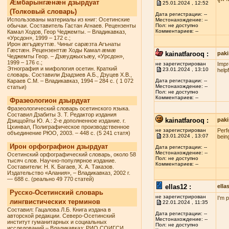
Æмбарынгæнæн дзырдуат
25.01.2024 , 12:52
(Толковый словарь)
Дата регистрации: --
Использованы материалы из книг: Осетинские
Местонахождение: --
обычаи. Составитель Гастан Агнаев. Рецензенты
Пол: не доступно
Комментариев: --
Камал Ходов, Геор Чеджемты. – Владикавказ,
«Урсдон», 1999 – 172 с.;
Ирон æгъдæуттæ. Чиныг сарæзта Агънаты
Гæстæн. Рецензенттæ Ходы Камал æмæ
kainatfarooq :
paki
Чеджемты Геор. – Дзæуджыхъæу, «Урсдон»,
1999 – 176 с.;
не зарегистрирован
Impr
Этнография и мифология осетин. Краткий
23.01.2024 , 13:10
helpf
словарь. Составили Дзадзиев А.Б., Дзуцев Х.В.,
Караев С.М. – Владикавказ, 1994 – 284 с. ( 1 072
Дата регистрации: --
Местонахождение: --
статьи)
Пол: не доступно
Комментариев: --
Фразеологион дзырдуат
Фразеологический словарь осетинского языка.
Составил Дзабиты З. Т. Редактор издания
kainatfarooq :
paki
Дзиццойты Ю. А.: 2-е дополненное издание. г.
Цхинвал, Полиграфическое производственное
не зарегистрирован
Perf
объединение РЮО, 2003. – 448 с. (5 241 статя)
23.01.2024 , 13:07
being
Ирон орфографион дзырдуат
Дата регистрации: --
Местонахождение: --
Осетинский орфографический словарь, около 58
Пол: не доступно
тысяч слов. Научно-популярное издание.
Комментариев: --
Составители: Н. К. Багаев, Х. А. Таказов.
Издательство «Алания», – Владикавказ, 2002 г.
— 688 с. (реально 49 770 статей)
ellas12 :
ell
Русско-Осетинский словарь
не зарегистрирован
I'm 
лингвистических терминов
22.01.2024 , 11:35
Составил: Гацалова Л.Б. Книга издана в
Дата регистрации: --
авторской редакции. Северо-Осетинский
Местонахождение: --
институт гуманитарных и социальных
Пол: не доступно
исследований – Владикавказ: РИО СОИГСИ,