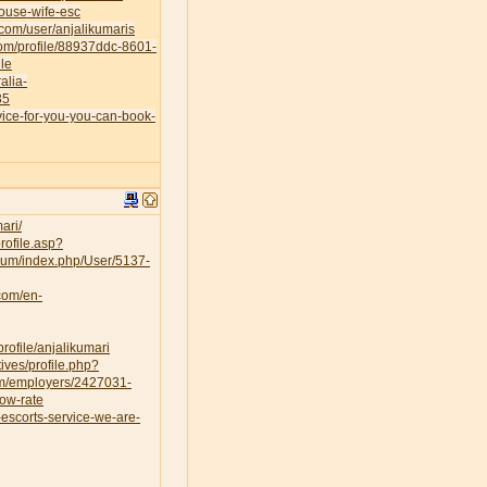
house-wife-esc
.com/user/anjalikumaris
.com/profile/88937ddc-8601-
le
alia-
35
vice-for-you-you-can-book-
ari/
rofile.asp?
orum/index.php/User/5137-
.com/en-
rofile/anjalikumari
ves/profile.php?
om/employers/2427031-
low-rate
escorts-service-we-are-