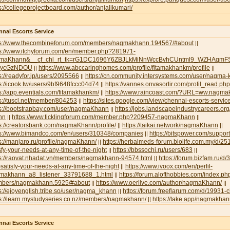
s://collegeprojectboard.com/author/anjalikumari/
nai Escorts Service
ps://www.thecombineforum.com/members/nagmakhann.194567/#about
||
ps://www.itchyforum.com/en/member.php?281971-
maKhann&__cf_chl_rt_tk=rG1DC1696Y6ZBJLkMiNnWccBvhCUntml9_WZHAqmFS
NycGzNDOU
https://www.abccaringhomes.com/profile/fitamakhankm/profile
||
||
s://readyfor.jp/users/2095566
https://cn.community.intersystems.com/user/nagma
||
s://icook.tw/users/9bf9648fccc04d74
https://vannes.onvasortir.com/profil_read
||
s://app.eventials.com/fitamakhankm/
https://www.raincoast.com/?URL=ww.nagm
||
s://tuscl.net/member/804253
https://sites.google.com/view/chennai-escorts-servic
||
ps://bootstrapbay.com/user/nagmaKhann
https://jobs.landscapeindustrycareers.or
||
nn
https://www.ticklingforum.com/member.php?209457-nagmaKhann
||
||
s://creatorsbank.com/nagmaKhann/profile/
https://taikai.network/nagmaKhann
||
||
ps://www.bimandco.com/en/users/310348/companies
https://bitspower.com/suppo
||
s://manjaro.ru/profile/nagmaKhann/
https://herbalmeds-forum.biolife.com.my/d/251
||
sfy-your-needs-at-any-time-of-the-night
https://bbssochi.ru/users/683
||
||
ps://raovat.nhadat.vn/members/nagmakhann-94574.html
https://forum.bizfam.ru/d/
||
satisfy-your-needs-at-any-time-of-the-night
https://www.ivoox.com/en/perfil-
||
makhann_a8_listener_33791688_1.html
https://forum.alofthobbies.com/index.ph
||
bers/nagmakhann.5925/#about
https://www.oerlive.com/author/nagmaKhann/
||
||
s://ejoyenglish.tribe.so/user/nagma_khann
https://forum.freeflarum.com/d/19931-
||
ps://learn.mystudyseries.co.nz/members/nagmakhann/
https://take.app/nagmakha
||
nai Escorts Service