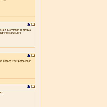
 such information is always
lothing stores[/url]
ch defines your potential of
ert