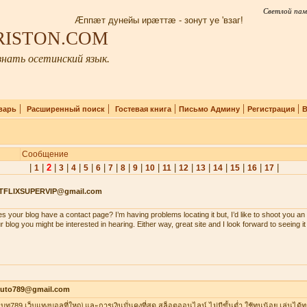
Светлой пам
Æппæт дунейы ирæттæ - зонут уе 'взаг!
IRISTON.COM
нать осетинский язык.
|
|
|
|
|
варь
Расширенный поиск
Гостевая книга
Письмо Админу
Регистрация
В
Сообщение
|
|
2
|
|
|
|
|
|
|
|
|
|
|
|
|
|
|
|
1
3
4
5
6
7
8
9
10
11
12
13
14
15
16
17
TFLIXSUPERVIP@gmail.com
s your blog have a contact page? I’m having problems locating it but, I’d like to shoot you an 
r blog you might be interested in hearing. Either way, great site and I look forward to seeing i
auto789@gmail.com
าเบท789 เว็บแทงบอลที่ใหญ่ และการเงินมั่นคงที่สุด สล็อตออนไลน์ ไม่มีขั้นต่ำ ใช้ทุนน้อย เล่นได้ท