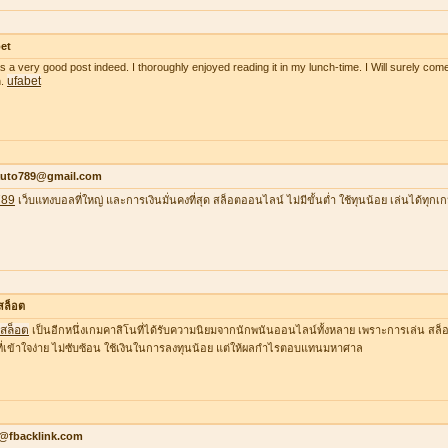
et
as a very good post indeed. I thoroughly enjoyed reading it in my lunch-time. I Will surely come
ufabet
n.
auto789@gmail.com
789
เว็บแทงบอลที่ใหญ่ และการเงินมั่นคงที่สุด สล็อตออนไลน์ ไม่มีขั้นต่ำ ใช้ทุนน้อย เล่นได้ทุกเ
าสล็อต
าสล็อต
เป็นอีกหนึ่งเกมคาสิโนที่ได้รับความนิยมจากนักพนันออนไลน์ทั้งหลาย เพราะการเล่น สล็อต
ที่เข้าใจง่าย ไม่ซับซ้อน ใช้เงินในการลงทุนน้อย แต่ให้ผลกำไรตอบแทนมหาศาล
o@fbacklink.com