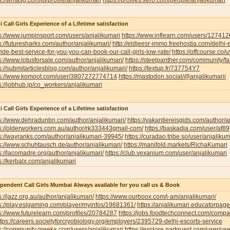
s://wmasg.com/pl/profile/anjalikumari
https://profiles.xero.com/people/anjalikumari
i Call Girls Experience of a Lifetime satisfaction
s://www.jumpinsport.com/users/anjalikumari
https://www.inflearn.com/users/127412
s://futuresharks.com/author/anjalikumari/
http://eldjeesr-immo.freehostia.com/delhi-
ide-best-service-for-you-you-can-book-our-call-girls-low-rate/
https://offcourse.co/u
s://www.lotusforsale.com/author/anjalikumari/
https://steelpanther.com/community/f
s://submitarticlesblog.com/author/anjalikumari/
https://textup.fr/737754Y7
ps://www.komoot.com/user/3807272774714
https://mastodon.social/@anjalikumarii
s://jobhub.jp/co_workers/anjalikumari
i Call Girls Experience of a Lifetime satisfaction
s://www.dehradunbn.com/author/anjalikumari/
https://vakantiereisgids.com/author/a
s://olderworkers.com.au/author/rk333443gmail-com/
https://baskadia.com/user/af89
s://wayranks.com/author/anjalikumari-39945/
https://curadao.tribe.so/user/anjalikum
s://www.schuhtausch.de/author/anjalikumari/
https://manifold.markets/RichaKumari
s://lacomadre.org/author/anjalikumari/
https://club.vexanium.com/user/anjalikumari
s://kerbalx.com/anjalikumari
pendent Call Girls Mumbai Always available for you call us & Book
s://jazz.org.au/author/anjalikumari/
https://www.ourboox.com/i-am/anjalikumari/
s://play.eslgaming.com/player/myinfos/19681361/
https://anjalikumari.educatorpag
s://www.futurelearn.com/profiles/20784287
https://jobs.foodtechconnect.com/compan
ttps://careers.societyforcryobiology.org/employers/2395729-delhi-escorts-service
s://community.greeka.com/users/anjalikumari
https://explore.partquest.com/user/u