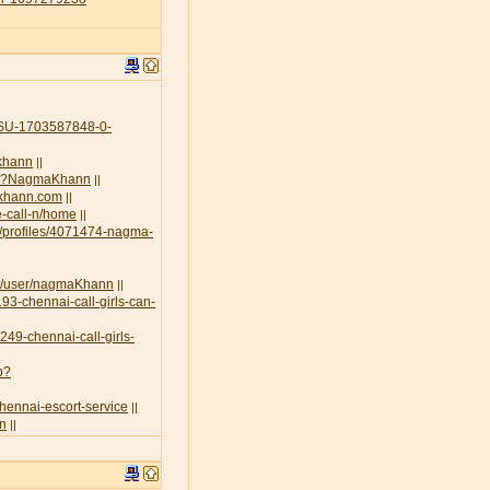
U-1703587848-0-
-khann
||
.php?NagmaKhann
||
akhann.com
||
e-call-n/home
||
g/profiles/4071474-nagma-
rt/user/nagmaKhann
||
93-chennai-call-girls-can-
3249-chennai-call-girls-
p?
chennai-escort-service
||
nn
||