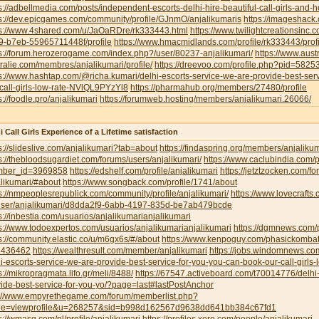
s://adbellmedia.com/posts/independent-escorts-delhi-hire-beautiful-call-girls-and-
s://dev.epicgames.com/community/profile/GJnmO/anjalikumaris
https://imageshack
ps://www.4shared.com/u/JaOaRDre/rk333443.html
https://www.twilightcreationsinc
9-b7eb-55965711448f/profile
https://www.hmacmidlands.com/profile/rk333443/profi
s://forum.herozerogame.com/index.php?/user/80237-anjalikumari/
https://www.austr
ralie.com/membres/anjalikumari/profile/
https://dreevoo.com/profile.php?pid=5825
s://www.hashtap.com/@richa.kumari/delhi-escorts-service-we-are-provide-best-ser
call-girls-low-rate-NVlQL9PYzYl8
https://pharmahub.org/members/27480/profile
s://foodle.pro/anjalikumari
https://forumweb.hosting/members/anjalikumari.26066/
i Call Girls Experience of a Lifetime satisfaction
s://slideslive.com/anjalikumari?tab=about
https://findaspring.org/members/anjalikum
s://thebloodsugardiet.com/forums/users/anjalikumari/
https://www.caclubindia.com/p
ber_id=3969858
https://edshelf.com/profile/anjalikumari
https://jetztzocken.com/f
likumari/#about
https://www.songback.com/profile/1741/about
s://nmpeoplesrepublick.com/community/profile/anjalikumari/
https://www.lovecrafts
user/anjalikumari/d8dda2f9-6abb-4197-835d-be7ab479bcde
s://inbestia.com/usuarios/anjalikumarianjalikumari
s://www.todoexpertos.com/usuarios/anjalikumarianjalikumari
https://dgmnews.com/p
s://community.elastic.co/u/m6gx6s/#/about
https://www.kenpoguy.com/phasickombati
1436462
https://wealthresult.com/member/anjalikumari
https://jobs.windomnews.c
i-escorts-service-we-are-provide-best-service-for-you-you-can-book-our-call-girls-
s://mikropragmata.lifo.gr/meli/8488/
https://67547.activeboard.com/t70014776/delhi-
ide-best-service-for-you-yo/?page=last#lastPostAnchor
p://www.empyrethegame.com/forum/memberlist.php?
e=viewprofile&u=268257&sid=b998d162567d9638dd641bb384c67fd1