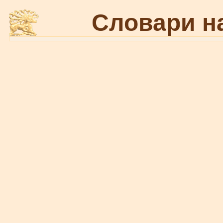
Словари н