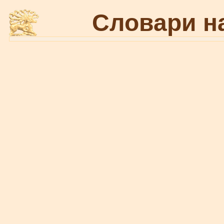
Словари н