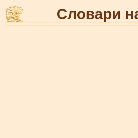
Словари н