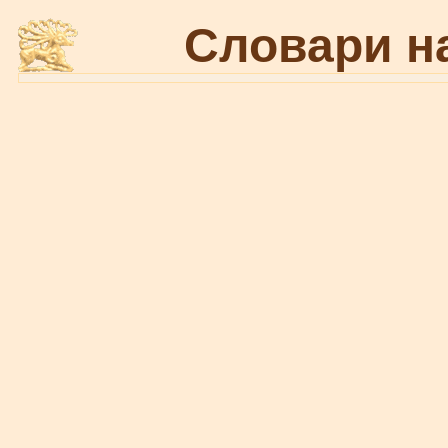
Словари н