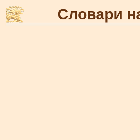
Словари н