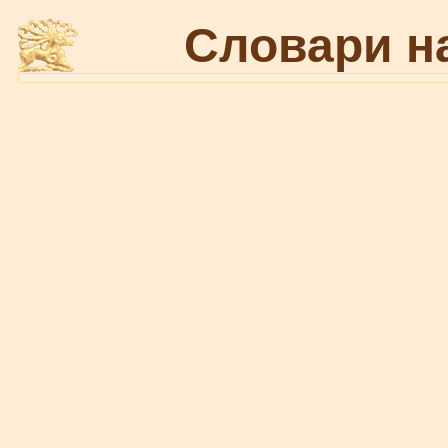
Словари н