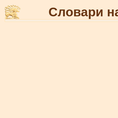
Словари н