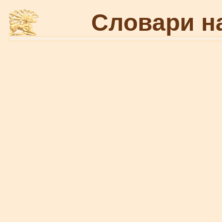
Словари н