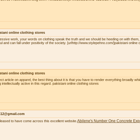
stani online clothing stores
essive work, your words on clothing speak the truth and we should be heeding on with them,
ul and can fall under positivity of the society. [urlhttp://www.stylepehno.com/]pakistani online c
stani online clothing stores
ect article on apparel, the best thing about it is that you have to render everything broadly whi
 intellectually active in this regard. pakistani online clothing stores
as12@gmail.com
Abilene's Number One Concrete Exp
pleased to have come across this excellent website.