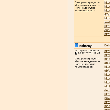
http
Дата регистрации: --
Местонахождение: --
http
Пол: не доступно
htt
Комментариев: --
47a
http
aust
http
our-
http
neharoy :
Delh
не зарегистрирован
http
28.12.2023 , 12:44
http
mem
Дата регистрации: --
Местонахождение: --
anja
Пол: не доступно
http
Комментариев: --
gb/
http
http
http
id=
delh
http
prov
htt
mod