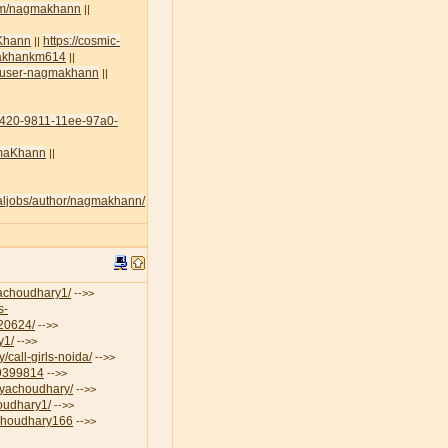
com/nagmakhann
||
aKhann
https://cosmic-
||
amakhankm614
||
lt/user-nagmakhann
||
45420-9811-11ee-97a0-
agmaKhann
||
egaljobs/author/nagmakhann/
iyachoudhary1/
-->>
s-
-20624/
-->>
y1/
-->>
/call-girls-noida/
-->>
19399814
-->>
riyachoudhary/
-->>
houdhary1/
-->>
aChoudhary166
-->>