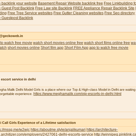
 backlink your website
Basement Repair Website backlink free
Free Linkbuilding f
 Guest Post Backlink
Free Law site Backlink
FREE Appliance Repair Backlink Site
ding
Free Tree Service websites
Free Gutter Cleaning websites
Free Seo directory
 Guestpost Backlink
o@geckoweb.in
to watch free movie
watch short movies online free
watch short films online free
wat
atch
short movies online
Short film app
Short Film App
app to watch free movie
 escort service in delhi
gha Malik Delhi Model Girls is a place where our Top & High-class Model in Delhi are waiting 
https://www.meghamalik.com/vip-escorts-in-delhi.html
orgettable experience.
i Call Girls Experience of a Lifetime satisfaction
ps://mssg.me/w2wjc
https://aboutme.style/anjalikumari
https://architecture-
.architizer.com/employers/2427061-delhi-escorts-service
http://winnipeg.pinklink.c