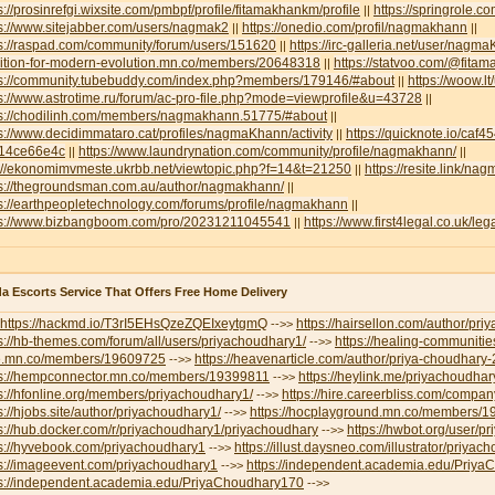
s://prosinrefgi.wixsite.com/pmbpf/profile/fitamakhankm/profile
https://springrole.
||
s://www.sitejabber.com/users/nagmak2
https://onedio.com/profil/nagmakhann
||
||
ps://raspad.com/community/forum/users/151620
https://irc-galleria.net/user/nagm
||
lition-for-modern-evolution.mn.co/members/20648318
https://statvoo.com/@fit
||
ps://community.tubebuddy.com/index.php?members/179146/#about
https://woow.
||
s://www.astrotime.ru/forum/ac-pro-file.php?mode=viewprofile&u=43728
||
ps://chodilinh.com/members/nagmakhann.51775/#about
||
s://www.decidimmataro.cat/profiles/nagmaKhann/activity
https://quicknote.io/caf
||
14ce66e4c
https://www.laundrynation.com/community/profile/nagmakhann/
||
||
p://ekonomimvmeste.ukrbb.net/viewtopic.php?f=14&t=21250
https://resite.link/n
||
ps://thegroundsman.com.au/author/nagmakhann/
||
s://earthpeopletechnology.com/forums/profile/nagmakhann
||
ps://www.bizbangboom.com/pro/20231211045541
https://www.first4legal.co.uk/l
||
a Escorts Service That Offers Free Home Delivery
https://hackmd.io/T3rI5EHsQzeZQEIxeytgmQ
https://hairsellon.com/author/pr
-->>
s://hb-themes.com/forum/all/users/priyachoudhary1/
https://healing-communitie
-->>
e.mn.co/members/19609725
https://heavenarticle.com/author/priya-choudhary
-->>
ps://hempconnector.mn.co/members/19399811
https://heylink.me/priyachoudhar
-->>
s://hfonline.org/members/priyachoudhary1/
https://hire.careerbliss.com/company
-->>
s://hjobs.site/author/priyachoudhary1/
https://hocplayground.mn.co/members/
-->>
s://hub.docker.com/r/priyachoudhary1/priyachoudhary
https://hwbot.org/user/p
-->>
ps://hyvebook.com/priyachoudhary1
https://illust.daysneo.com/illustrator/priyac
-->>
ps://imageevent.com/priyachoudhary1
https://independent.academia.edu/Priy
-->>
ps://independent.academia.edu/PriyaChoudhary170
-->>