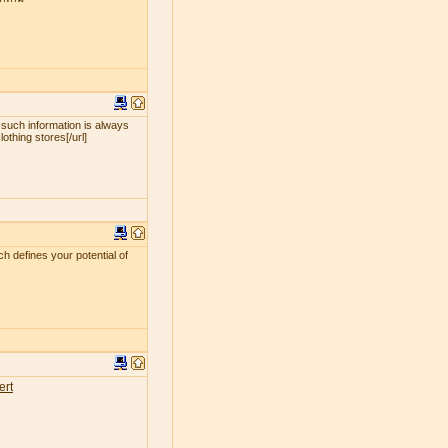
 such information is always
lothing stores[/url]
ch defines your potential of
ert