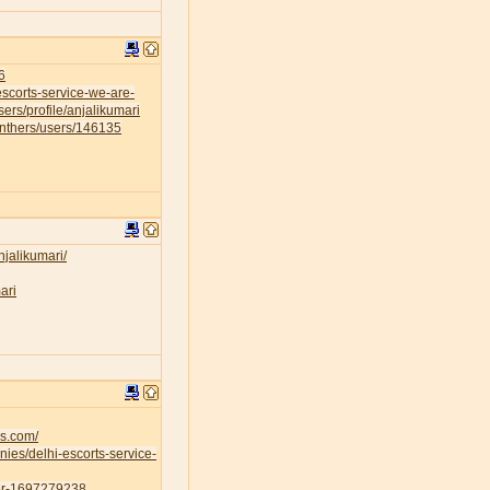
6
escorts-service-we-are-
sers/profile/anjalikumari
anthers/users/146135
njalikumari/
ari
es.com/
ies/delhi-escorts-service-
ser-1697279238