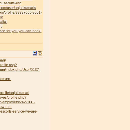
house-wife-esc
.com/user/anjalikumaris
.com/profile/88937ddc-8601-
le
alia-
35
vice-for-you-you-can-book-
ari/
rofile.asp?
orum/index.php/User/5137-
.com/en-
rofile/anjalikumari
ves/profile.php?
om/employers/2427031-
low-rate
escorts-service-we-are-