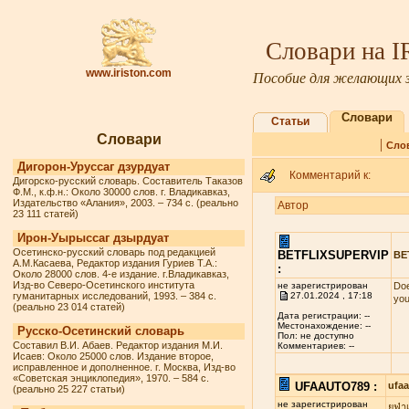
Словари на 
www.iriston.com
Пособие для желающих з
Словари
Статьи
Словари
|
Сло
Дигорон-Уруссаг дзурдуат
Комментарий к:
Дигорско-русский словарь. Составитель Таказов
Ф.М., к.ф.н.: Около 30000 слов. г. Владикавказ,
Издательство «Алания», 2003. – 734 с. (реально
Автор
23 111 статей)
Ирон-Уырыссаг дзырдуат
Осетинско-русский словарь под редакцией
BETFLIXSUPERVIP
BE
А.М.Касаева, Редактор издания Гуриев Т.А.:
:
Около 28000 слов. 4-е издание. г.Владикавказ,
Изд-во Северо-Осетинского института
не зарегистрирован
Doe
гуманитарных исследований, 1993. – 384 с.
27.01.2024 , 17:18
you
(реально 23 014 статей)
Дата регистрации: --
Местонахождение: --
Русско-Осетинский словарь
Пол: не доступно
Составил В.И. Абаев. Редактор издания М.И.
Комментариев: --
Исаев: Около 25000 слов. Издание второе,
исправленное и дополненное. г. Москва, Изд-во
«Советская энциклопедия», 1970. – 584 с.
UFAAUTO789 :
ufa
(реально 25 227 статьи)
не зарегистрирован
ยูฟ่