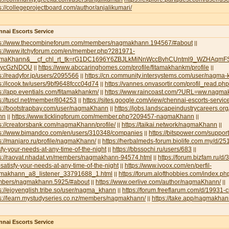
s://collegeprojectboard.com/author/anjalikumari/
nai Escorts Service
ps://www.thecombineforum.com/members/nagmakhann.194567/#about
||
ps://www.itchyforum.com/en/member.php?281971-
maKhann&__cf_chl_rt_tk=rG1DC1696Y6ZBJLkMiNnWccBvhCUntml9_WZHAqmFS
NycGzNDOU
https://www.abccaringhomes.com/profile/fitamakhankm/profile
||
||
s://readyfor.jp/users/2095566
https://cn.community.intersystems.com/user/nagma
||
s://icook.tw/users/9bf9648fccc04d74
https://vannes.onvasortir.com/profil_read
||
s://app.eventials.com/fitamakhankm/
https://www.raincoast.com/?URL=ww.nagm
||
s://tuscl.net/member/804253
https://sites.google.com/view/chennai-escorts-servic
||
ps://bootstrapbay.com/user/nagmaKhann
https://jobs.landscapeindustrycareers.or
||
nn
https://www.ticklingforum.com/member.php?209457-nagmaKhann
||
||
s://creatorsbank.com/nagmaKhann/profile/
https://taikai.network/nagmaKhann
||
||
ps://www.bimandco.com/en/users/310348/companies
https://bitspower.com/suppo
||
s://manjaro.ru/profile/nagmaKhann/
https://herbalmeds-forum.biolife.com.my/d/251
||
sfy-your-needs-at-any-time-of-the-night
https://bbssochi.ru/users/683
||
||
ps://raovat.nhadat.vn/members/nagmakhann-94574.html
https://forum.bizfam.ru/d/
||
satisfy-your-needs-at-any-time-of-the-night
https://www.ivoox.com/en/perfil-
||
makhann_a8_listener_33791688_1.html
https://forum.alofthobbies.com/index.ph
||
bers/nagmakhann.5925/#about
https://www.oerlive.com/author/nagmaKhann/
||
||
s://ejoyenglish.tribe.so/user/nagma_khann
https://forum.freeflarum.com/d/19931-
||
ps://learn.mystudyseries.co.nz/members/nagmakhann/
https://take.app/nagmakha
||
nai Escorts Service