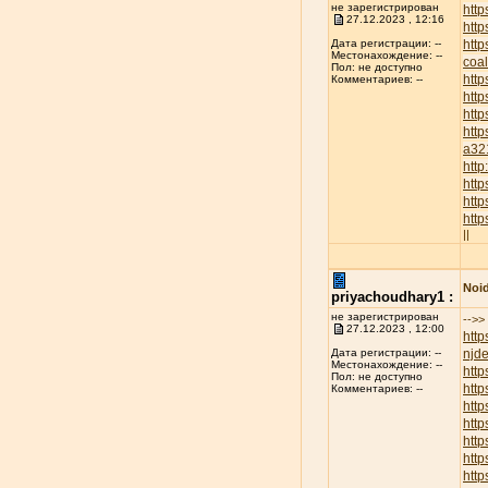
не зарегистрирован
http
27.12.2023 , 12:16
http
htt
Дата регистрации: --
Местонахождение: --
coa
Пол: не доступно
htt
Комментариев: --
http
htt
http
a32
htt
htt
http
htt
||
Noid
priyachoudhary1 :
не зарегистрирован
-->>
27.12.2023 , 12:00
http
njd
Дата регистрации: --
Местонахождение: --
htt
Пол: не доступно
http
Комментариев: --
http
http
htt
htt
htt