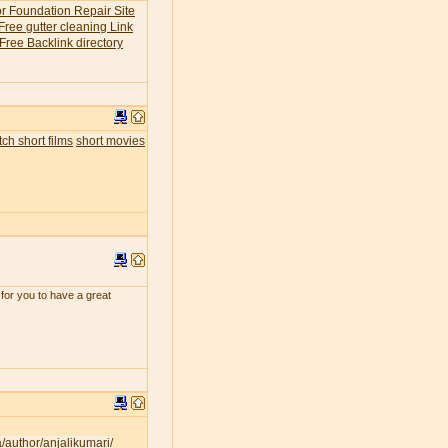
or Foundation Repair Site
Free gutter cleaning Link
Free Backlink directory
ch short films
short movies
for you to have a great
a/author/anjalikumari/