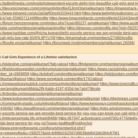
s://adbellmedia.com/posts/independent-escorts-delhi-hire-beautiful-call-girls-and-
s://dev.epicgames.com/community/profile/GJnmO/anjalikumaris
https://imageshack
ps://www.4shared.com/u/JaOaRDre/rk333443.html
https://www.twilightcreationsinc
9-b7eb-55965711448f/profile
https://www.hmacmidlands.com/profile/rk333443/profi
s://forum.herozerogame.com/index.php?/user/80237-anjalikumari/
https://www.austr
ralie.com/membres/anjalikumari/profile/
https://dreevoo.com/profile.php?pid=5825
s://www.hashtap.com/@richa.kumari/delhi-escorts-service-we-are-provide-best-ser
call-girls-low-rate-NVlQL9PYzYl8
https://pharmahub.org/members/27480/profile
s://foodle.pro/anjalikumari
https://forumweb.hosting/members/anjalikumari.26066/
i Call Girls Experience of a Lifetime satisfaction
s://slideslive.com/anjalikumari?tab=about
https://findaspring.org/members/anjalikum
s://thebloodsugardiet.com/forums/users/anjalikumari/
https://www.caclubindia.com/p
ber_id=3969858
https://edshelf.com/profile/anjalikumari
https://jetztzocken.com/f
likumari/#about
https://www.songback.com/profile/1741/about
s://nmpeoplesrepublick.com/community/profile/anjalikumari/
https://www.lovecrafts
user/anjalikumari/d8dda2f9-6abb-4197-835d-be7ab479bcde
s://inbestia.com/usuarios/anjalikumarianjalikumari
s://www.todoexpertos.com/usuarios/anjalikumarianjalikumari
https://dgmnews.com/p
s://community.elastic.co/u/m6gx6s/#/about
https://www.kenpoguy.com/phasickombati
1436462
https://wealthresult.com/member/anjalikumari
https://jobs.windomnews.c
i-escorts-service-we-are-provide-best-service-for-you-you-can-book-our-call-girls-
s://mikropragmata.lifo.gr/meli/8488/
https://67547.activeboard.com/t70014776/delhi-
ide-best-service-for-you-yo/?page=last#lastPostAnchor
p://www.empyrethegame.com/forum/memberlist.php?
e=viewprofile&u=268257&sid=b998d162567d9638dd641bb384c67fd1