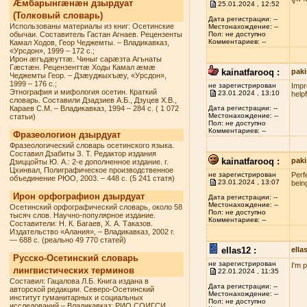
Æмбарынгæнæн дзырдуат
25.01.2024 , 12:52
(Толковый словарь)
Дата регистрации: --
Использованы материалы из книг: Осетинские
Местонахождение: --
обычаи. Составитель Гастан Агнаев. Рецензенты
Пол: не доступно
Комментариев: --
Камал Ходов, Геор Чеджемты. – Владикавказ,
«Урсдон», 1999 – 172 с.;
Ирон æгъдæуттæ. Чиныг сарæзта Агънаты
Гæстæн. Рецензенттæ Ходы Камал æмæ
kainatfarooq :
paki
Чеджемты Геор. – Дзæуджыхъæу, «Урсдон»,
1999 – 176 с.;
не зарегистрирован
Impr
Этнография и мифология осетин. Краткий
23.01.2024 , 13:10
helpf
словарь. Составили Дзадзиев А.Б., Дзуцев Х.В.,
Караев С.М. – Владикавказ, 1994 – 284 с. ( 1 072
Дата регистрации: --
Местонахождение: --
статьи)
Пол: не доступно
Комментариев: --
Фразеологион дзырдуат
Фразеологический словарь осетинского языка.
Составил Дзабиты З. Т. Редактор издания
kainatfarooq :
paki
Дзиццойты Ю. А.: 2-е дополненное издание. г.
Цхинвал, Полиграфическое производственное
не зарегистрирован
Perf
объединение РЮО, 2003. – 448 с. (5 241 статя)
23.01.2024 , 13:07
being
Ирон орфографион дзырдуат
Дата регистрации: --
Местонахождение: --
Осетинский орфографический словарь, около 58
Пол: не доступно
тысяч слов. Научно-популярное издание.
Комментариев: --
Составители: Н. К. Багаев, Х. А. Таказов.
Издательство «Алания», – Владикавказ, 2002 г.
— 688 с. (реально 49 770 статей)
ellas12 :
ell
Русско-Осетинский словарь
не зарегистрирован
I'm 
лингвистических терминов
22.01.2024 , 11:35
Составил: Гацалова Л.Б. Книга издана в
Дата регистрации: --
авторской редакции. Северо-Осетинский
Местонахождение: --
институт гуманитарных и социальных
Пол: не доступно
исследований – Владикавказ: РИО СОИГСИ,