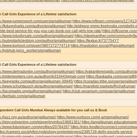
s://wmasg.com/pl/profile/anjalikumari
https://profiles.xero.com/people/anjalikumari
i Call Girls Experience of a Lifetime satisfaction
s://www.jumpinsport.com/users/anjalikumari
https://www.inflearn.com/users/127412
s://futuresharks.com/author/anjalikumari/
http://eldjeesr-immo.freehostia.com/delhi-
ide-best-service-for-you-you-can-book-our-call-girls-low-rate/
https://offcourse.co/u
s://www.lotusforsale.com/author/anjalikumari/
https://steelpanther.com/community/f
s://submitarticlesblog.com/author/anjalikumari/
https://textup.fr/737754Y7
ps://www.komoot.com/user/3807272774714
https://mastodon.social/@anjalikumarii
s://jobhub.jp/co_workers/anjalikumari
i Call Girls Experience of a Lifetime satisfaction
s://www.dehradunbn.com/author/anjalikumari/
https://vakantiereisgids.com/author/a
s://olderworkers.com.au/author/rk333443gmail-com/
https://baskadia.com/user/af89
s://wayranks.com/author/anjalikumari-39945/
https://curadao.tribe.so/user/anjalikum
s://www.schuhtausch.de/author/anjalikumari/
https://manifold.markets/RichaKumari
s://lacomadre.org/author/anjalikumari/
https://club.vexanium.com/user/anjalikumari
s://kerbalx.com/anjalikumari
pendent Call Girls Mumbai Always available for you call us & Book
s://jazz.org.au/author/anjalikumari/
https://www.ourboox.com/i-am/anjalikumari/
s://play.eslgaming.com/player/myinfos/19681361/
https://anjalikumari.educatorpag
s://www.futurelearn.com/profiles/20784287
https://jobs.foodtechconnect.com/compan
ttps://careers.societyforcryobiology.org/employers/2395729-delhi-escorts-service
s://community.greeka.com/users/anjalikumari
https://explore.partquest.com/user/u