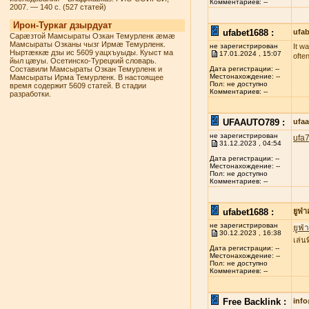
Комментариев: --
2007. — 140 с. (527 статей)
Ирон-Туркаг дзырдуат
ufabet1688 :
ufab
Сарæзтой Мамсыраты Озкан Темурленк æмæ
Мамсыраты Озканы чызг Ирмæ Темурленк.
не зарегистрирован
It w
Ныртæккæ дзы ис 5609 уацхъуыды. Куыст ма
17.01.2024 , 15:07
ofte
йыл цæуы. Осетинско-Турецкий словарь.
Составили Мамсыраты Озкан Темурленк и
Дата регистрации: --
Местонахождение: --
Мамсыраты Ирма Темурленк. В настоящее
Пол: не доступно
время содержит 5609 статей. В стадии
Комментариев: --
разработки.
UFAAUTO789 :
ufa
не зарегистрирован
ufa
31.12.2023 , 04:54
Дата регистрации: --
Местонахождение: --
Пол: не доступно
Комментариев: --
ufabet1688 :
ยูฟ่
не зарегистрирован
ยูฟ่
30.12.2023 , 16:38
เล่น
Дата регистрации: --
Местонахождение: --
Пол: не доступно
Комментариев: --
Free Backlink :
inf