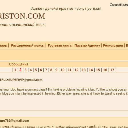
Светлой пам
Æппæт дунейы ирæттæ - зонут уе 'взаг!
IRISTON.COM
нать осетинский язык.
|
|
|
|
|
варь
Расширенный поиск
Гостевая книга
Письмо Админу
Регистрация
В
Сообщение
|
|
2
|
|
|
|
|
|
|
|
|
|
|
|
|
|
|
|
1
3
4
5
6
7
8
9
10
11
12
13
14
15
16
17
TFLIXSUPERVIP@gmail.com
s your blog have a contact page? I’m having problems locating it but, I’d like to shoot you an 
r blog you might be interested in hearing. Either way, great site and I look forward to seeing i
auto789@gmail.com
าเบท789 เว็บแทงบอลที่ใหญ่ และการเงินมั่นคงที่สุด สล็อตออนไลน์ ไม่มีขั้นต่ำ ใช้ทุนน้อย เล่นได้ท