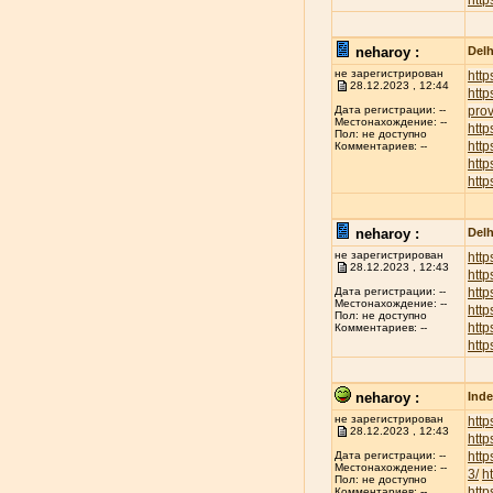
http
neharoy :
Delh
не зарегистрирован
http
28.12.2023 , 12:44
http
prov
Дата регистрации: --
Местонахождение: --
http
Пол: не доступно
http
Комментариев: --
htt
http
neharoy :
Delh
не зарегистрирован
http
28.12.2023 , 12:43
http
http
Дата регистрации: --
Местонахождение: --
http
Пол: не доступно
http
Комментариев: --
http
neharoy :
Inde
не зарегистрирован
http
28.12.2023 , 12:43
http
http
Дата регистрации: --
Местонахождение: --
3/
h
Пол: не доступно
http
Комментариев: --