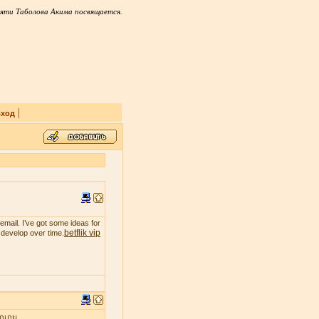
яти Таболова Акима посвящается.
|
ход
email. I’ve got some ideas for
betflik vip
t develop over time.
ุกเกม