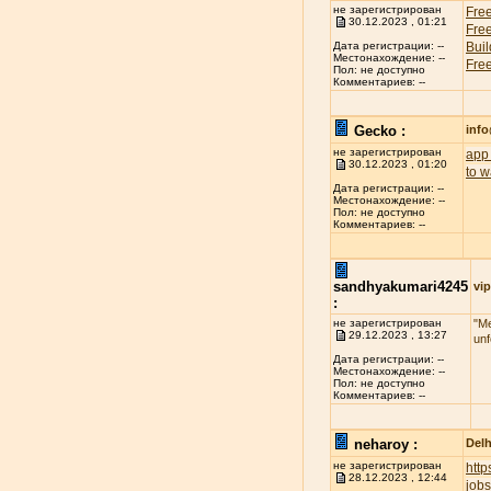
не зарегистрирован
Free
30.12.2023 , 01:21
Free
Buil
Дата регистрации: --
Местонахождение: --
Free
Пол: не доступно
Комментариев: --
Gecko :
inf
не зарегистрирован
app 
30.12.2023 , 01:20
to w
Дата регистрации: --
Местонахождение: --
Пол: не доступно
Комментариев: --
sandhyakumari4245
vip
:
не зарегистрирован
"Me
29.12.2023 , 13:27
unf
Дата регистрации: --
Местонахождение: --
Пол: не доступно
Комментариев: --
neharoy :
Delh
не зарегистрирован
htt
28.12.2023 , 12:44
jobs