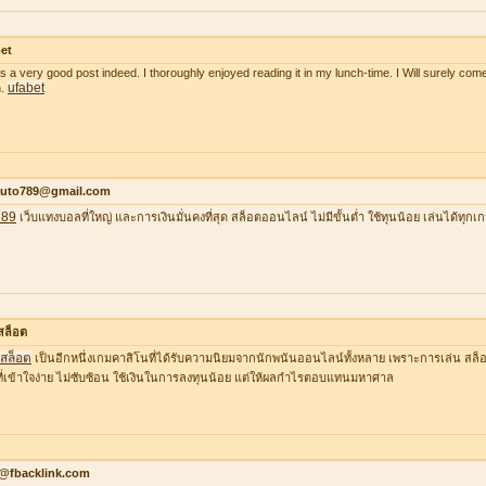
et
as a very good post indeed. I thoroughly enjoyed reading it in my lunch-time. I Will surely come
ufabet
n.
auto789@gmail.com
789
เว็บแทงบอลที่ใหญ่ และการเงินมั่นคงที่สุด สล็อตออนไลน์ ไม่มีขั้นต่ำ ใช้ทุนน้อย เล่นได้ทุกเ
าสล็อต
าสล็อต
เป็นอีกหนึ่งเกมคาสิโนที่ได้รับความนิยมจากนักพนันออนไลน์ทั้งหลาย เพราะการเล่น สล็อต
ที่เข้าใจง่าย ไม่ซับซ้อน ใช้เงินในการลงทุนน้อย แต่ให้ผลกำไรตอบแทนมหาศาล
o@fbacklink.com