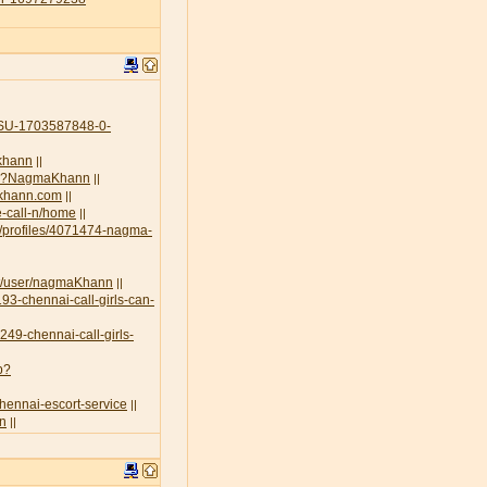
U-1703587848-0-
-khann
||
.php?NagmaKhann
||
akhann.com
||
e-call-n/home
||
g/profiles/4071474-nagma-
rt/user/nagmaKhann
||
93-chennai-call-girls-can-
3249-chennai-call-girls-
p?
chennai-escort-service
||
nn
||