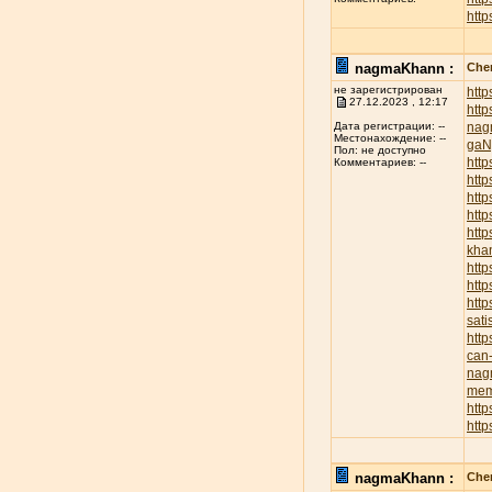
http
nagmaKhann :
Chen
не зарегистрирован
htt
27.12.2023 , 12:17
htt
nag
Дата регистрации: --
Местонахождение: --
ga
Пол: не доступно
http
Комментариев: --
http
http
http
htt
kha
http
htt
http
sati
htt
can-
nag
mem
http
htt
nagmaKhann :
Chen