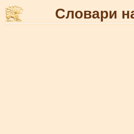
Словари н