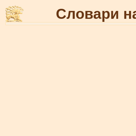
Словари н