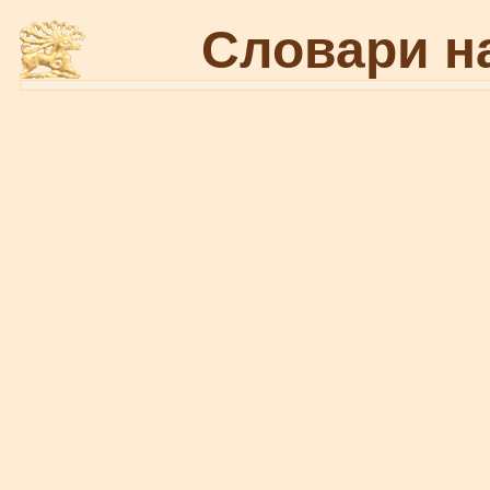
Словари н