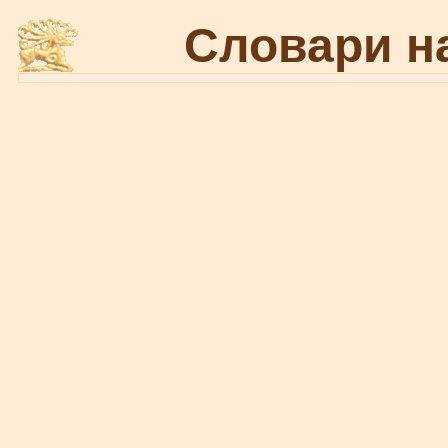
Словари н