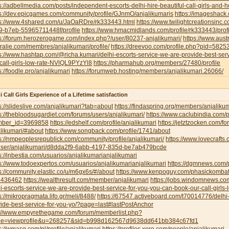
s://adbellmedia.com/posts/independent-escorts-delhi-hire-beautiful-call-girls-and-
s://dev.epicgames.com/community/profile/GJnmO/anjalikumaris
https://imageshack
ps://www.4shared.com/u/JaOaRDre/rk333443.html
https://www.twilightcreationsinc
9-b7eb-55965711448f/profile
https://www.hmacmidlands.com/profile/rk333443/profi
s://forum.herozerogame.com/index.php?/user/80237-anjalikumari/
https://www.austr
ralie.com/membres/anjalikumari/profile/
https://dreevoo.com/profile.php?pid=5825
s://www.hashtap.com/@richa.kumari/delhi-escorts-service-we-are-provide-best-ser
call-girls-low-rate-NVlQL9PYzYl8
https://pharmahub.org/members/27480/profile
s://foodle.pro/anjalikumari
https://forumweb.hosting/members/anjalikumari.26066/
i Call Girls Experience of a Lifetime satisfaction
s://slideslive.com/anjalikumari?tab=about
https://findaspring.org/members/anjalikum
s://thebloodsugardiet.com/forums/users/anjalikumari/
https://www.caclubindia.com/p
ber_id=3969858
https://edshelf.com/profile/anjalikumari
https://jetztzocken.com/f
likumari/#about
https://www.songback.com/profile/1741/about
s://nmpeoplesrepublick.com/community/profile/anjalikumari/
https://www.lovecrafts
user/anjalikumari/d8dda2f9-6abb-4197-835d-be7ab479bcde
s://inbestia.com/usuarios/anjalikumarianjalikumari
s://www.todoexpertos.com/usuarios/anjalikumarianjalikumari
https://dgmnews.com/p
s://community.elastic.co/u/m6gx6s/#/about
https://www.kenpoguy.com/phasickombati
1436462
https://wealthresult.com/member/anjalikumari
https://jobs.windomnews.c
i-escorts-service-we-are-provide-best-service-for-you-you-can-book-our-call-girls-
s://mikropragmata.lifo.gr/meli/8488/
https://67547.activeboard.com/t70014776/delhi-
ide-best-service-for-you-yo/?page=last#lastPostAnchor
p://www.empyrethegame.com/forum/memberlist.php?
e=viewprofile&u=268257&sid=b998d162567d9638dd641bb384c67fd1