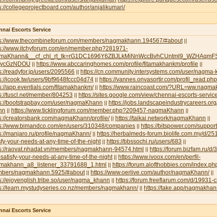
s://collegeprojectboard.com/author/anjalikumari/
nai Escorts Service
ps://www.thecombineforum.com/members/nagmakhann.194567/#about
||
ps://www.itchyforum.com/en/member.php?281971-
maKhann&__cf_chl_rt_tk=rG1DC1696Y6ZBJLkMiNnWccBvhCUntml9_WZHAqmFS
NycGzNDOU
https://www.abccaringhomes.com/profile/fitamakhankm/profile
||
||
s://readyfor.jp/users/2095566
https://cn.community.intersystems.com/user/nagma
||
s://icook.tw/users/9bf9648fccc04d74
https://vannes.onvasortir.com/profil_read
||
s://app.eventials.com/fitamakhankm/
https://www.raincoast.com/?URL=ww.nagm
||
s://tuscl.net/member/804253
https://sites.google.com/view/chennai-escorts-servic
||
ps://bootstrapbay.com/user/nagmaKhann
https://jobs.landscapeindustrycareers.or
||
nn
https://www.ticklingforum.com/member.php?209457-nagmaKhann
||
||
s://creatorsbank.com/nagmaKhann/profile/
https://taikai.network/nagmaKhann
||
||
ps://www.bimandco.com/en/users/310348/companies
https://bitspower.com/suppo
||
s://manjaro.ru/profile/nagmaKhann/
https://herbalmeds-forum.biolife.com.my/d/251
||
sfy-your-needs-at-any-time-of-the-night
https://bbssochi.ru/users/683
||
||
ps://raovat.nhadat.vn/members/nagmakhann-94574.html
https://forum.bizfam.ru/d/
||
satisfy-your-needs-at-any-time-of-the-night
https://www.ivoox.com/en/perfil-
||
makhann_a8_listener_33791688_1.html
https://forum.alofthobbies.com/index.ph
||
bers/nagmakhann.5925/#about
https://www.oerlive.com/author/nagmaKhann/
||
||
s://ejoyenglish.tribe.so/user/nagma_khann
https://forum.freeflarum.com/d/19931-
||
ps://learn.mystudyseries.co.nz/members/nagmakhann/
https://take.app/nagmakha
||
nai Escorts Service