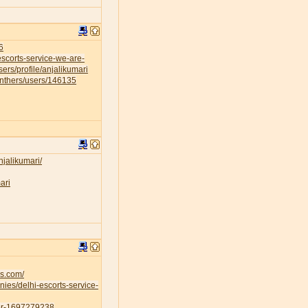
6
escorts-service-we-are-
sers/profile/anjalikumari
anthers/users/146135
njalikumari/
ari
es.com/
ies/delhi-escorts-service-
ser-1697279238