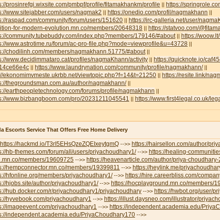
s://prosinrefgi.wixsite.com/pmbpf/profile/fitamakhankm/profile
https://springrole.
||
s://www.sitejabber.com/users/nagmak2
https://onedio.com/profil/nagmakhann
||
||
ps://raspad.com/community/forum/users/151620
https://irc-galleria.net/user/nagm
||
lition-for-modern-evolution.mn.co/members/20648318
https://statvoo.com/@fit
||
ps://community.tubebuddy.com/index.php?members/179146/#about
https://woow.
||
s://www.astrotime.ru/forum/ac-pro-file.php?mode=viewprofile&u=43728
||
ps://chodilinh.com/members/nagmakhann.51775/#about
||
s://www.decidimmataro.cat/profiles/nagmaKhann/activity
https://quicknote.io/caf
||
14ce66e4c
https://www.laundrynation.com/community/profile/nagmakhann/
||
||
p://ekonomimvmeste.ukrbb.net/viewtopic.php?f=14&t=21250
https://resite.link/n
||
ps://thegroundsman.com.au/author/nagmakhann/
||
s://earthpeopletechnology.com/forums/profile/nagmakhann
||
ps://www.bizbangboom.com/pro/20231211045541
https://www.first4legal.co.uk/l
||
a Escorts Service That Offers Free Home Delivery
https://hackmd.io/T3rI5EHsQzeZQEIxeytgmQ
https://hairsellon.com/author/pr
-->>
s://hb-themes.com/forum/all/users/priyachoudhary1/
https://healing-communitie
-->>
e.mn.co/members/19609725
https://heavenarticle.com/author/priya-choudhary
-->>
ps://hempconnector.mn.co/members/19399811
https://heylink.me/priyachoudhar
-->>
s://hfonline.org/members/priyachoudhary1/
https://hire.careerbliss.com/company
-->>
s://hjobs.site/author/priyachoudhary1/
https://hocplayground.mn.co/members/
-->>
s://hub.docker.com/r/priyachoudhary1/priyachoudhary
https://hwbot.org/user/p
-->>
ps://hyvebook.com/priyachoudhary1
https://illust.daysneo.com/illustrator/priyac
-->>
ps://imageevent.com/priyachoudhary1
https://independent.academia.edu/Priy
-->>
ps://independent.academia.edu/PriyaChoudhary170
-->>