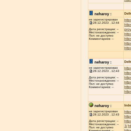
http
neharoy :
Delh
не зарегистрирован
http
28.12.2023 , 12:44
http
prov
Дата регистрации: --
Местонахождение: --
http
Пол: не доступно
http
Комментариев: --
htt
http
neharoy :
Delh
не зарегистрирован
http
28.12.2023 , 12:43
http
http
Дата регистрации: --
Местонахождение: --
http
Пол: не доступно
http
Комментариев: --
http
neharoy :
Inde
не зарегистрирован
http
28.12.2023 , 12:43
http
http
Дата регистрации: --
Местонахождение: --
3/
h
Пол: не доступно
http
Комментариев: --