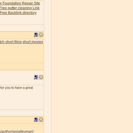
or Foundation Repair Site
Free gutter cleaning Link
Free Backlink directory
ch short films
short movies
for you to have a great
a/author/anjalikumari/