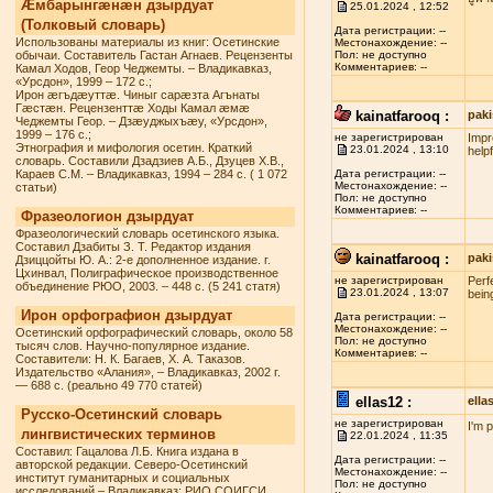
Æмбарынгæнæн дзырдуат
25.01.2024 , 12:52
(Толковый словарь)
Дата регистрации: --
Использованы материалы из книг: Осетинские
Местонахождение: --
обычаи. Составитель Гастан Агнаев. Рецензенты
Пол: не доступно
Комментариев: --
Камал Ходов, Геор Чеджемты. – Владикавказ,
«Урсдон», 1999 – 172 с.;
Ирон æгъдæуттæ. Чиныг сарæзта Агънаты
Гæстæн. Рецензенттæ Ходы Камал æмæ
kainatfarooq :
paki
Чеджемты Геор. – Дзæуджыхъæу, «Урсдон»,
1999 – 176 с.;
не зарегистрирован
Impr
Этнография и мифология осетин. Краткий
23.01.2024 , 13:10
helpf
словарь. Составили Дзадзиев А.Б., Дзуцев Х.В.,
Караев С.М. – Владикавказ, 1994 – 284 с. ( 1 072
Дата регистрации: --
Местонахождение: --
статьи)
Пол: не доступно
Комментариев: --
Фразеологион дзырдуат
Фразеологический словарь осетинского языка.
Составил Дзабиты З. Т. Редактор издания
kainatfarooq :
paki
Дзиццойты Ю. А.: 2-е дополненное издание. г.
Цхинвал, Полиграфическое производственное
не зарегистрирован
Perf
объединение РЮО, 2003. – 448 с. (5 241 статя)
23.01.2024 , 13:07
being
Ирон орфографион дзырдуат
Дата регистрации: --
Местонахождение: --
Осетинский орфографический словарь, около 58
Пол: не доступно
тысяч слов. Научно-популярное издание.
Комментариев: --
Составители: Н. К. Багаев, Х. А. Таказов.
Издательство «Алания», – Владикавказ, 2002 г.
— 688 с. (реально 49 770 статей)
ellas12 :
ell
Русско-Осетинский словарь
не зарегистрирован
I'm 
лингвистических терминов
22.01.2024 , 11:35
Составил: Гацалова Л.Б. Книга издана в
Дата регистрации: --
авторской редакции. Северо-Осетинский
Местонахождение: --
институт гуманитарных и социальных
Пол: не доступно
исследований – Владикавказ: РИО СОИГСИ,