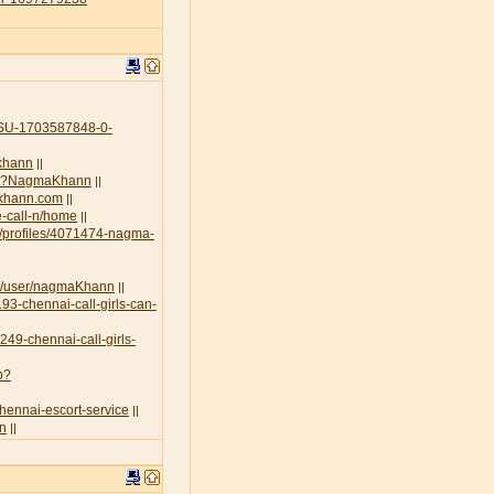
U-1703587848-0-
-khann
||
.php?NagmaKhann
||
akhann.com
||
e-call-n/home
||
g/profiles/4071474-nagma-
rt/user/nagmaKhann
||
93-chennai-call-girls-can-
3249-chennai-call-girls-
p?
chennai-escort-service
||
nn
||