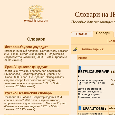
Словари на 
www.iriston.com
Пособие для желающих з
Словари
Статьи
Словари
|
Сло
Дигорон-Уруссаг дзурдуат
Комментарий к:
Дигорско-русский словарь. Составитель Таказов
Ф.М., к.ф.н.: Около 30000 слов. г. Владикавказ,
Издательство «Алания», 2003. – 734 с. (реально
Автор
23 111 статей)
Ирон-Уырыссаг дзырдуат
Осетинско-русский словарь под редакцией
BETFLIXSUPERVIP
BE
А.М.Касаева, Редактор издания Гуриев Т.А.:
:
Около 28000 слов. 4-е издание. г.Владикавказ,
Изд-во Северо-Осетинского института
не зарегистрирован
Doe
гуманитарных исследований, 1993. – 384 с.
27.01.2024 , 17:18
you
(реально 23 014 статей)
Дата регистрации: --
Местонахождение: --
Русско-Осетинский словарь
Пол: не доступно
Составил В.И. Абаев. Редактор издания М.И.
Комментариев: --
Исаев: Около 25000 слов. Издание второе,
исправленное и дополненное. г. Москва, Изд-во
«Советская энциклопедия», 1970. – 584 с.
UFAAUTO789 :
ufa
(реально 25 227 статьи)
не зарегистрирован
ยูฟ่