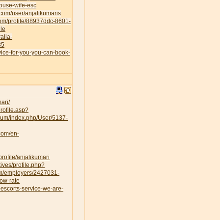
house-wife-esc
.com/user/anjalikumaris
.com/profile/88937ddc-8601-
le
alia-
35
vice-for-you-you-can-book-
ari/
rofile.asp?
orum/index.php/User/5137-
.com/en-
rofile/anjalikumari
ves/profile.php?
om/employers/2427031-
low-rate
escorts-service-we-are-