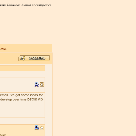
яти Таболова Акима посвящается.
|
ход
email. I’ve got some ideas for
betflik vip
t develop over time.
ุกเกม