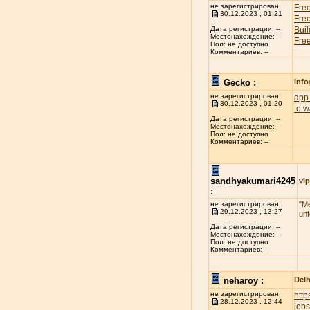
не зарегистрирован
Free
30.12.2023 , 01:21
Free
Buil
Дата регистрации: --
Местонахождение: --
Free
Пол: не доступно
Комментариев: --
Gecko :
inf
не зарегистрирован
app 
30.12.2023 , 01:20
to w
Дата регистрации: --
Местонахождение: --
Пол: не доступно
Комментариев: --
sandhyakumari4245
vip
:
не зарегистрирован
"Me
29.12.2023 , 13:27
unf
Дата регистрации: --
Местонахождение: --
Пол: не доступно
Комментариев: --
neharoy :
Delh
не зарегистрирован
htt
28.12.2023 , 12:44
jobs