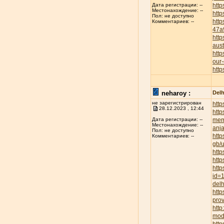
http
Дата регистрации: --
Местонахождение: --
http
Пол: не доступно
htt
Комментариев: --
47a
http
aust
http
our-
http
neharoy :
Delh
не зарегистрирован
http
28.12.2023 , 12:44
http
mem
Дата регистрации: --
Местонахождение: --
anja
Пол: не доступно
http
Комментариев: --
gb/
http
http
http
id=
delh
http
prov
htt
mod