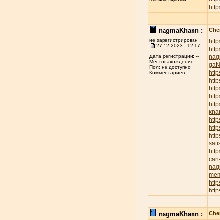
http
nagmaKhann :
Chen
не зарегистрирован
htt
27.12.2023 , 12:17
htt
nag
Дата регистрации: --
Местонахождение: --
ga
Пол: не доступно
http
Комментариев: --
http
http
http
htt
kha
http
htt
http
sati
htt
can-
nag
mem
http
htt
nagmaKhann :
Chen