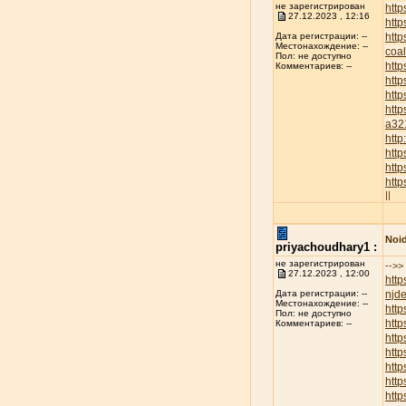
не зарегистрирован
http
27.12.2023 , 12:16
http
htt
Дата регистрации: --
Местонахождение: --
coa
Пол: не доступно
htt
Комментариев: --
http
htt
http
a32
htt
htt
http
htt
||
Noid
priyachoudhary1 :
не зарегистрирован
-->>
27.12.2023 , 12:00
http
njd
Дата регистрации: --
Местонахождение: --
htt
Пол: не доступно
http
Комментариев: --
http
http
htt
htt
htt