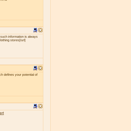
 such information is always
lothing stores[/url]
ch defines your potential of
ert