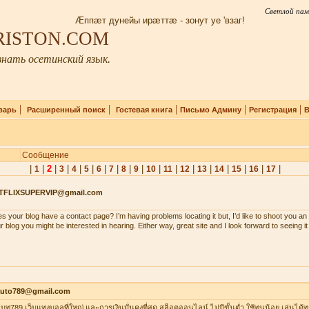
Светлой пам
Æппæт дунейы ирæттæ - зонут уе 'взаг!
IRISTON.COM
нать осетинский язык.
|
|
|
|
|
варь
Расширенный поиск
Гостевая книга
Письмо Админу
Регистрация
В
Сообщение
|
|
2
|
|
|
|
|
|
|
|
|
|
|
|
|
|
|
|
1
3
4
5
6
7
8
9
10
11
12
13
14
15
16
17
TFLIXSUPERVIP@gmail.com
s your blog have a contact page? I’m having problems locating it but, I’d like to shoot you an 
r blog you might be interested in hearing. Either way, great site and I look forward to seeing i
auto789@gmail.com
าเบท789 เว็บแทงบอลที่ใหญ่ และการเงินมั่นคงที่สุด สล็อตออนไลน์ ไม่มีขั้นต่ำ ใช้ทุนน้อย เล่นได้ท