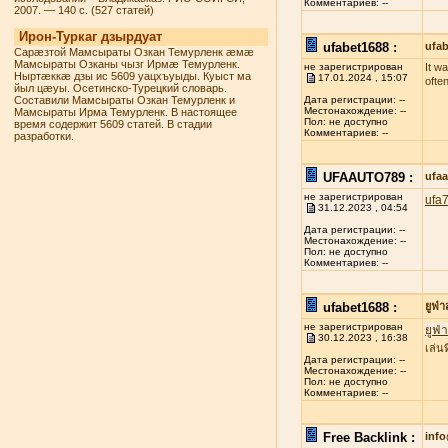
Комментариев: --
2007. — 140 с. (527 статей)
Ирон-Туркаг дзырдуат
ufabet1688 :
ufab
Сарæзтой Мамсыраты Озкан Темурленк æмæ
Мамсыраты Озканы чызг Ирмæ Темурленк.
не зарегистрирован
It w
Ныртæккæ дзы ис 5609 уацхъуыды. Куыст ма
17.01.2024 , 15:07
ofte
йыл цæуы. Осетинско-Турецкий словарь.
Составили Мамсыраты Озкан Темурленк и
Дата регистрации: --
Местонахождение: --
Мамсыраты Ирма Темурленк. В настоящее
Пол: не доступно
время содержит 5609 статей. В стадии
Комментариев: --
разработки.
UFAAUTO789 :
ufa
не зарегистрирован
ufa
31.12.2023 , 04:54
Дата регистрации: --
Местонахождение: --
Пол: не доступно
Комментариев: --
ufabet1688 :
ยูฟ่
не зарегистрирован
ยูฟ่
30.12.2023 , 16:38
เล่น
Дата регистрации: --
Местонахождение: --
Пол: не доступно
Комментариев: --
Free Backlink :
inf