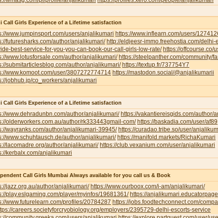
s://wmasg.com/pl/profile/anjalikumari
https://profiles.xero.com/people/anjalikumari
i Call Girls Experience of a Lifetime satisfaction
s://www.jumpinsport.com/users/anjalikumari
https://www.inflearn.com/users/127412
s://futuresharks.com/author/anjalikumari/
http://eldjeesr-immo.freehostia.com/delhi-
ide-best-service-for-you-you-can-book-our-call-girls-low-rate/
https://offcourse.co/u
s://www.lotusforsale.com/author/anjalikumari/
https://steelpanther.com/community/f
s://submitarticlesblog.com/author/anjalikumari/
https://textup.fr/737754Y7
ps://www.komoot.com/user/3807272774714
https://mastodon.social/@anjalikumarii
s://jobhub.jp/co_workers/anjalikumari
i Call Girls Experience of a Lifetime satisfaction
s://www.dehradunbn.com/author/anjalikumari/
https://vakantiereisgids.com/author/a
s://olderworkers.com.au/author/rk333443gmail-com/
https://baskadia.com/user/af89
s://wayranks.com/author/anjalikumari-39945/
https://curadao.tribe.so/user/anjalikum
s://www.schuhtausch.de/author/anjalikumari/
https://manifold.markets/RichaKumari
s://lacomadre.org/author/anjalikumari/
https://club.vexanium.com/user/anjalikumari
s://kerbalx.com/anjalikumari
pendent Call Girls Mumbai Always available for you call us & Book
s://jazz.org.au/author/anjalikumari/
https://www.ourboox.com/i-am/anjalikumari/
s://play.eslgaming.com/player/myinfos/19681361/
https://anjalikumari.educatorpag
s://www.futurelearn.com/profiles/20784287
https://jobs.foodtechconnect.com/compan
ttps://careers.societyforcryobiology.org/employers/2395729-delhi-escorts-service
s://community.greeka.com/users/anjalikumari
https://explore.partquest.com/user/u