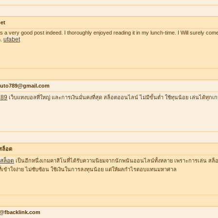
et
as a very good post indeed. I thoroughly enjoyed reading it in my lunch-time. I Will surely come
ufabet
n.
auto789@gmail.com
789
เว็บแทงบอลที่ใหญ่ และการเงินมั่นคงที่สุด สล็อตออนไลน์ ไม่มีขั้นต่ำ ใช้ทุนน้อย เล่นได้ทุกเ
าสล็อต
าสล็อต
เป็นอีกหนึ่งเกมคาสิโนที่ได้รับความนิยมจากนักพนันออนไลน์ทั้งหลาย เพราะการเล่น สล็อต
ที่เข้าใจง่าย ไม่ซับซ้อน ใช้เงินในการลงทุนน้อย แต่ให้ผลกำไรตอบแทนมหาศาล
o@fbacklink.com