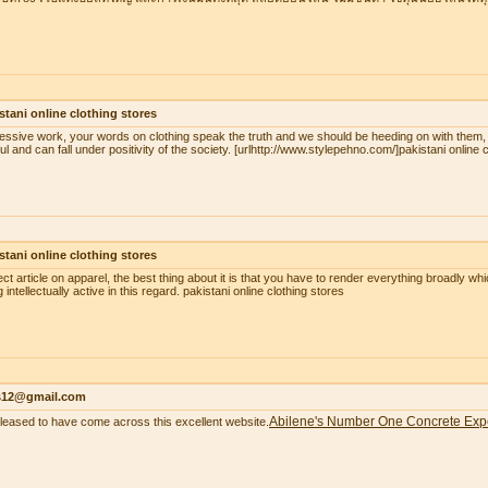
stani online clothing stores
essive work, your words on clothing speak the truth and we should be heeding on with them,
ul and can fall under positivity of the society. [urlhttp://www.stylepehno.com/]pakistani online c
stani online clothing stores
ect article on apparel, the best thing about it is that you have to render everything broadly whi
 intellectually active in this regard. pakistani online clothing stores
as12@gmail.com
Abilene's Number One Concrete Exp
pleased to have come across this excellent website.