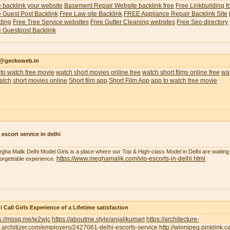
 backlink your website
Basement Repair Website backlink free
Free Linkbuilding f
 Guest Post Backlink
Free Law site Backlink
FREE Appliance Repair Backlink Site
ding
Free Tree Service websites
Free Gutter Cleaning websites
Free Seo directory
 Guestpost Backlink
o@geckoweb.in
to watch free movie
watch short movies online free
watch short films online free
wat
atch
short movies online
Short film app
Short Film App
app to watch free movie
 escort service in delhi
gha Malik Delhi Model Girls is a place where our Top & High-class Model in Delhi are waiting 
https://www.meghamalik.com/vip-escorts-in-delhi.html
orgettable experience.
i Call Girls Experience of a Lifetime satisfaction
ps://mssg.me/w2wjc
https://aboutme.style/anjalikumari
https://architecture-
.architizer.com/employers/2427061-delhi-escorts-service
http://winnipeg.pinklink.c