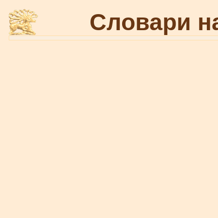
Словари н