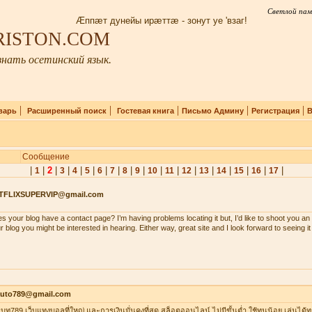
Светлой пам
Æппæт дунейы ирæттæ - зонут уе 'взаг!
IRISTON.COM
нать осетинский язык.
|
|
|
|
|
варь
Расширенный поиск
Гостевая книга
Письмо Админу
Регистрация
В
Сообщение
|
|
2
|
|
|
|
|
|
|
|
|
|
|
|
|
|
|
|
1
3
4
5
6
7
8
9
10
11
12
13
14
15
16
17
TFLIXSUPERVIP@gmail.com
s your blog have a contact page? I’m having problems locating it but, I’d like to shoot you an 
r blog you might be interested in hearing. Either way, great site and I look forward to seeing i
auto789@gmail.com
าเบท789 เว็บแทงบอลที่ใหญ่ และการเงินมั่นคงที่สุด สล็อตออนไลน์ ไม่มีขั้นต่ำ ใช้ทุนน้อย เล่นได้ท