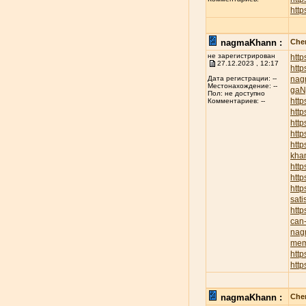
http
nagmaKhann :
Chen
не зарегистрирован
htt
27.12.2023 , 12:17
htt
nag
Дата регистрации: --
Местонахождение: --
ga
Пол: не доступно
http
Комментариев: --
http
http
http
htt
kha
http
htt
http
sati
htt
can-
nag
mem
http
htt
nagmaKhann :
Chen