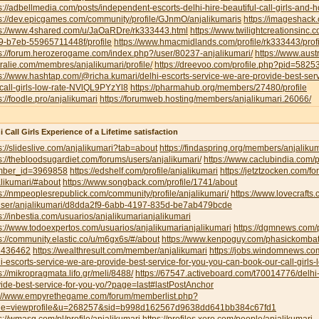
s://adbellmedia.com/posts/independent-escorts-delhi-hire-beautiful-call-girls-and-
s://dev.epicgames.com/community/profile/GJnmO/anjalikumaris
https://imageshack
ps://www.4shared.com/u/JaOaRDre/rk333443.html
https://www.twilightcreationsinc
9-b7eb-55965711448f/profile
https://www.hmacmidlands.com/profile/rk333443/profi
s://forum.herozerogame.com/index.php?/user/80237-anjalikumari/
https://www.austr
ralie.com/membres/anjalikumari/profile/
https://dreevoo.com/profile.php?pid=5825
s://www.hashtap.com/@richa.kumari/delhi-escorts-service-we-are-provide-best-ser
call-girls-low-rate-NVlQL9PYzYl8
https://pharmahub.org/members/27480/profile
s://foodle.pro/anjalikumari
https://forumweb.hosting/members/anjalikumari.26066/
i Call Girls Experience of a Lifetime satisfaction
s://slideslive.com/anjalikumari?tab=about
https://findaspring.org/members/anjalikum
s://thebloodsugardiet.com/forums/users/anjalikumari/
https://www.caclubindia.com/p
ber_id=3969858
https://edshelf.com/profile/anjalikumari
https://jetztzocken.com/f
likumari/#about
https://www.songback.com/profile/1741/about
s://nmpeoplesrepublick.com/community/profile/anjalikumari/
https://www.lovecrafts
user/anjalikumari/d8dda2f9-6abb-4197-835d-be7ab479bcde
s://inbestia.com/usuarios/anjalikumarianjalikumari
s://www.todoexpertos.com/usuarios/anjalikumarianjalikumari
https://dgmnews.com/p
s://community.elastic.co/u/m6gx6s/#/about
https://www.kenpoguy.com/phasickombati
1436462
https://wealthresult.com/member/anjalikumari
https://jobs.windomnews.c
i-escorts-service-we-are-provide-best-service-for-you-you-can-book-our-call-girls-
s://mikropragmata.lifo.gr/meli/8488/
https://67547.activeboard.com/t70014776/delhi-
ide-best-service-for-you-yo/?page=last#lastPostAnchor
p://www.empyrethegame.com/forum/memberlist.php?
e=viewprofile&u=268257&sid=b998d162567d9638dd641bb384c67fd1