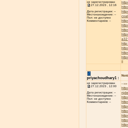
не зарегистрирован
http
27.12.2023 , 12:16
http
htt
Дата регистрации: --
Местонахождение: --
coa
Пол: не доступно
htt
Комментариев: --
http
htt
http
a32
htt
htt
http
htt
||
Noid
priyachoudhary1 :
не зарегистрирован
-->>
27.12.2023 , 12:00
http
njd
Дата регистрации: --
Местонахождение: --
htt
Пол: не доступно
http
Комментариев: --
http
http
htt
htt
htt