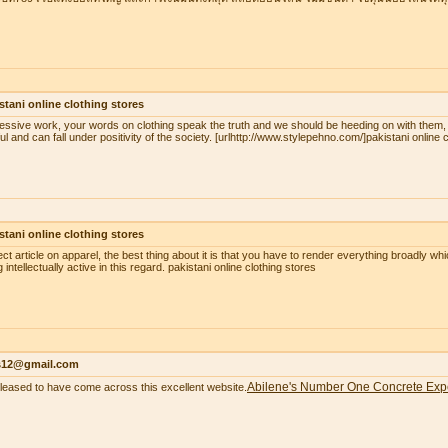
stani online clothing stores
essive work, your words on clothing speak the truth and we should be heeding on with them,
ul and can fall under positivity of the society. [urlhttp://www.stylepehno.com/]pakistani online c
stani online clothing stores
ect article on apparel, the best thing about it is that you have to render everything broadly whi
 intellectually active in this regard. pakistani online clothing stores
as12@gmail.com
Abilene's Number One Concrete Exp
pleased to have come across this excellent website.