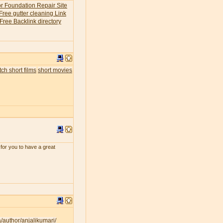
or Foundation Repair Site
Free gutter cleaning Link
Free Backlink directory
ch short films
short movies
for you to have a great
a/author/anjalikumari/