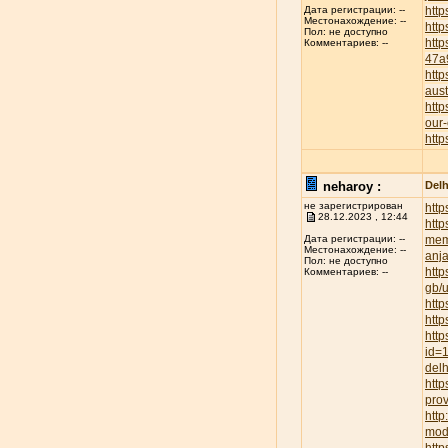
http
Дата регистрации: --
Местонахождение: --
http
Пол: не доступно
htt
Комментариев: --
47a
http
aust
http
our-
http
neharoy :
Delh
не зарегистрирован
http
28.12.2023 , 12:44
http
mem
Дата регистрации: --
Местонахождение: --
anja
Пол: не доступно
http
Комментариев: --
gb/
http
http
http
id=
delh
http
prov
htt
mod