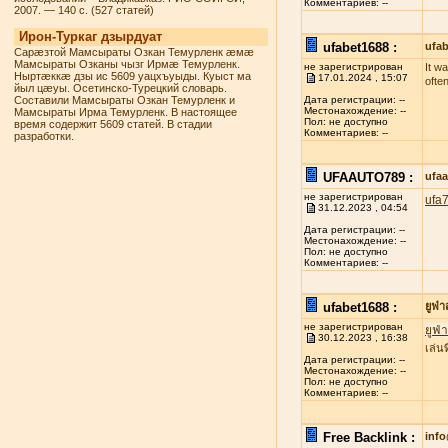
Комментариев: --
2007. — 140 с. (527 статей)
Ирон-Туркаг дзырдуат
ufabet1688 :
ufab
Сарæзтой Мамсыраты Озкан Темурленк æмæ
Мамсыраты Озканы чызг Ирмæ Темурленк.
не зарегистрирован
It w
Ныртæккæ дзы ис 5609 уацхъуыды. Куыст ма
17.01.2024 , 15:07
ofte
йыл цæуы. Осетинско-Турецкий словарь.
Составили Мамсыраты Озкан Темурленк и
Дата регистрации: --
Местонахождение: --
Мамсыраты Ирма Темурленк. В настоящее
Пол: не доступно
время содержит 5609 статей. В стадии
Комментариев: --
разработки.
UFAAUTO789 :
ufa
не зарегистрирован
ufa
31.12.2023 , 04:54
Дата регистрации: --
Местонахождение: --
Пол: не доступно
Комментариев: --
ufabet1688 :
ยูฟ่
не зарегистрирован
ยูฟ่
30.12.2023 , 16:38
เล่น
Дата регистрации: --
Местонахождение: --
Пол: не доступно
Комментариев: --
Free Backlink :
inf