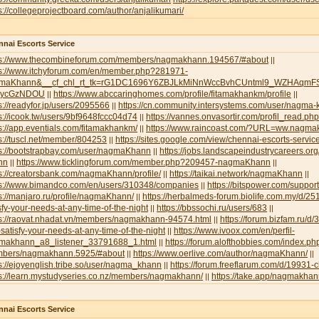
s://collegeprojectboard.com/author/anjalikumari/
nai Escorts Service
ps://www.thecombineforum.com/members/nagmakhann.194567/#about
||
ps://www.itchyforum.com/en/member.php?281971-
maKhann&__cf_chl_rt_tk=rG1DC1696Y6ZBJLkMiNnWccBvhCUntml9_WZHAqmFS
NycGzNDOU
https://www.abccaringhomes.com/profile/fitamakhankm/profile
||
||
s://readyfor.jp/users/2095566
https://cn.community.intersystems.com/user/nagma
||
s://icook.tw/users/9bf9648fccc04d74
https://vannes.onvasortir.com/profil_read
||
s://app.eventials.com/fitamakhankm/
https://www.raincoast.com/?URL=ww.nagm
||
s://tuscl.net/member/804253
https://sites.google.com/view/chennai-escorts-servic
||
ps://bootstrapbay.com/user/nagmaKhann
https://jobs.landscapeindustrycareers.or
||
nn
https://www.ticklingforum.com/member.php?209457-nagmaKhann
||
||
s://creatorsbank.com/nagmaKhann/profile/
https://taikai.network/nagmaKhann
||
||
ps://www.bimandco.com/en/users/310348/companies
https://bitspower.com/suppo
||
s://manjaro.ru/profile/nagmaKhann/
https://herbalmeds-forum.biolife.com.my/d/251
||
sfy-your-needs-at-any-time-of-the-night
https://bbssochi.ru/users/683
||
||
ps://raovat.nhadat.vn/members/nagmakhann-94574.html
https://forum.bizfam.ru/d/
||
satisfy-your-needs-at-any-time-of-the-night
https://www.ivoox.com/en/perfil-
||
makhann_a8_listener_33791688_1.html
https://forum.alofthobbies.com/index.ph
||
bers/nagmakhann.5925/#about
https://www.oerlive.com/author/nagmaKhann/
||
||
s://ejoyenglish.tribe.so/user/nagma_khann
https://forum.freeflarum.com/d/19931-
||
ps://learn.mystudyseries.co.nz/members/nagmakhann/
https://take.app/nagmakha
||
nai Escorts Service