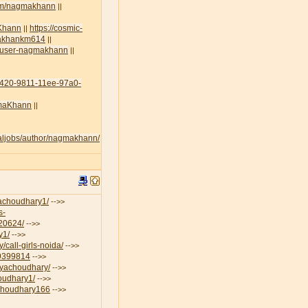
com/nagmakhann
||
aKhann
https://cosmic-
||
amakhankm614
||
lt/user-nagmakhann
||
45420-9811-11ee-97a0-
agmaKhann
||
egaljobs/author/nagmakhann/
iyachoudhary1/
-->>
s-
-20624/
-->>
y1/
-->>
/call-girls-noida/
-->>
19399814
-->>
riyachoudhary/
-->>
houdhary1/
-->>
aChoudhary166
-->>