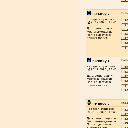
http
neharoy :
Delh
не зарегистрирован
http
28.12.2023 , 12:44
http
prov
Дата регистрации: --
Местонахождение: --
http
Пол: не доступно
http
Комментариев: --
htt
http
neharoy :
Delh
не зарегистрирован
http
28.12.2023 , 12:43
http
http
Дата регистрации: --
Местонахождение: --
http
Пол: не доступно
http
Комментариев: --
http
neharoy :
Inde
не зарегистрирован
http
28.12.2023 , 12:43
http
http
Дата регистрации: --
Местонахождение: --
3/
h
Пол: не доступно
http
Комментариев: --