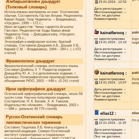
Æмбарынгæнæн дзырдуат
25.01.2024 , 12:52
(Толковый словарь)
Дата регистрации: --
Использованы материалы из книг: Осетинские
Местонахождение: --
обычаи. Составитель Гастан Агнаев. Рецензенты
Пол: не доступно
Комментариев: --
Камал Ходов, Геор Чеджемты. – Владикавказ,
«Урсдон», 1999 – 172 с.;
Ирон æгъдæуттæ. Чиныг сарæзта Агънаты
Гæстæн. Рецензенттæ Ходы Камал æмæ
kainatfarooq :
paki
Чеджемты Геор. – Дзæуджыхъæу, «Урсдон»,
1999 – 176 с.;
не зарегистрирован
Impr
Этнография и мифология осетин. Краткий
23.01.2024 , 13:10
helpf
словарь. Составили Дзадзиев А.Б., Дзуцев Х.В.,
Караев С.М. – Владикавказ, 1994 – 284 с. ( 1 072
Дата регистрации: --
Местонахождение: --
статьи)
Пол: не доступно
Комментариев: --
Фразеологион дзырдуат
Фразеологический словарь осетинского языка.
Составил Дзабиты З. Т. Редактор издания
kainatfarooq :
paki
Дзиццойты Ю. А.: 2-е дополненное издание. г.
Цхинвал, Полиграфическое производственное
не зарегистрирован
Perf
объединение РЮО, 2003. – 448 с. (5 241 статя)
23.01.2024 , 13:07
being
Ирон орфографион дзырдуат
Дата регистрации: --
Местонахождение: --
Осетинский орфографический словарь, около 58
Пол: не доступно
тысяч слов. Научно-популярное издание.
Комментариев: --
Составители: Н. К. Багаев, Х. А. Таказов.
Издательство «Алания», – Владикавказ, 2002 г.
— 688 с. (реально 49 770 статей)
ellas12 :
ell
Русско-Осетинский словарь
не зарегистрирован
I'm 
лингвистических терминов
22.01.2024 , 11:35
Составил: Гацалова Л.Б. Книга издана в
Дата регистрации: --
авторской редакции. Северо-Осетинский
Местонахождение: --
институт гуманитарных и социальных
Пол: не доступно
исследований – Владикавказ: РИО СОИГСИ,