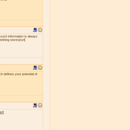
 such information is always
lothing stores[/url]
ch defines your potential of
ert