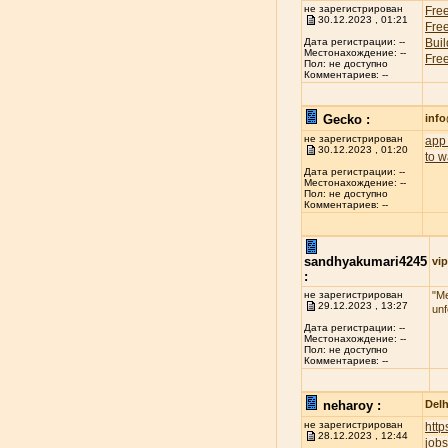
не зарегистрирован
Free
30.12.2023 , 01:21
Free
Buil
Дата регистрации: --
Местонахождение: --
Free
Пол: не доступно
Комментариев: --
Gecko :
inf
не зарегистрирован
app 
30.12.2023 , 01:20
to w
Дата регистрации: --
Местонахождение: --
Пол: не доступно
Комментариев: --
sandhyakumari4245
vip
:
не зарегистрирован
"Me
29.12.2023 , 13:27
unf
Дата регистрации: --
Местонахождение: --
Пол: не доступно
Комментариев: --
neharoy :
Delh
не зарегистрирован
htt
28.12.2023 , 12:44
jobs