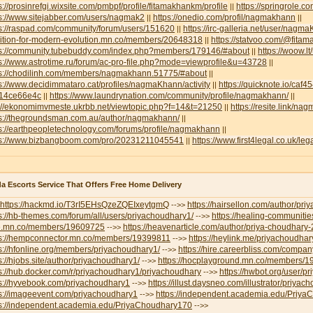
s://prosinrefgi.wixsite.com/pmbpf/profile/fitamakhankm/profile
https://springrole.
||
s://www.sitejabber.com/users/nagmak2
https://onedio.com/profil/nagmakhann
||
||
ps://raspad.com/community/forum/users/151620
https://irc-galleria.net/user/nagm
||
lition-for-modern-evolution.mn.co/members/20648318
https://statvoo.com/@fit
||
ps://community.tubebuddy.com/index.php?members/179146/#about
https://woow.
||
s://www.astrotime.ru/forum/ac-pro-file.php?mode=viewprofile&u=43728
||
ps://chodilinh.com/members/nagmakhann.51775/#about
||
s://www.decidimmataro.cat/profiles/nagmaKhann/activity
https://quicknote.io/caf
||
14ce66e4c
https://www.laundrynation.com/community/profile/nagmakhann/
||
||
p://ekonomimvmeste.ukrbb.net/viewtopic.php?f=14&t=21250
https://resite.link/n
||
ps://thegroundsman.com.au/author/nagmakhann/
||
s://earthpeopletechnology.com/forums/profile/nagmakhann
||
ps://www.bizbangboom.com/pro/20231211045541
https://www.first4legal.co.uk/l
||
a Escorts Service That Offers Free Home Delivery
https://hackmd.io/T3rI5EHsQzeZQEIxeytgmQ
https://hairsellon.com/author/pr
-->>
s://hb-themes.com/forum/all/users/priyachoudhary1/
https://healing-communitie
-->>
e.mn.co/members/19609725
https://heavenarticle.com/author/priya-choudhary
-->>
ps://hempconnector.mn.co/members/19399811
https://heylink.me/priyachoudhar
-->>
s://hfonline.org/members/priyachoudhary1/
https://hire.careerbliss.com/company
-->>
s://hjobs.site/author/priyachoudhary1/
https://hocplayground.mn.co/members/
-->>
s://hub.docker.com/r/priyachoudhary1/priyachoudhary
https://hwbot.org/user/p
-->>
ps://hyvebook.com/priyachoudhary1
https://illust.daysneo.com/illustrator/priyac
-->>
ps://imageevent.com/priyachoudhary1
https://independent.academia.edu/Priy
-->>
ps://independent.academia.edu/PriyaChoudhary170
-->>