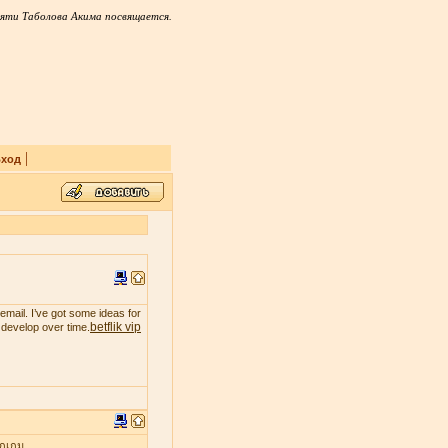
яти Таболова Акима посвящается.
|
ход
email. I’ve got some ideas for
betflik vip
t develop over time.
ุกเกม