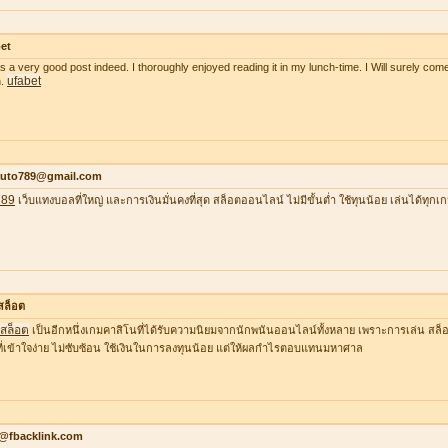
et
as a very good post indeed. I thoroughly enjoyed reading it in my lunch-time. I Will surely come
ufabet
n.
auto789@gmail.com
789
เว็บแทงบอลที่ใหญ่ และการเงินมั่นคงที่สุด สล็อตออนไลน์ ไม่มีขั้นต่ำ ใช้ทุนน้อย เล่นได้ทุกเ
าสล็อต
าสล็อต
เป็นอีกหนึ่งเกมคาสิโนที่ได้รับความนิยมจากนักพนันออนไลน์ทั้งหลาย เพราะการเล่น สล็อต
ที่เข้าใจง่าย ไม่ซับซ้อน ใช้เงินในการลงทุนน้อย แต่ให้ผลกำไรตอบแทนมหาศาล
o@fbacklink.com