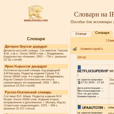
Словари на 
www.iriston.com
Пособие для желающих з
Словари
Статьи
Словари
|
Сло
Дигорон-Уруссаг дзурдуат
Комментарий к:
Дигорско-русский словарь. Составитель Таказов
Ф.М., к.ф.н.: Около 30000 слов. г. Владикавказ,
Издательство «Алания», 2003. – 734 с. (реально
Автор
23 111 статей)
Ирон-Уырыссаг дзырдуат
Осетинско-русский словарь под редакцией
BETFLIXSUPERVIP
BE
А.М.Касаева, Редактор издания Гуриев Т.А.:
:
Около 28000 слов. 4-е издание. г.Владикавказ,
Изд-во Северо-Осетинского института
не зарегистрирован
Doe
гуманитарных исследований, 1993. – 384 с.
27.01.2024 , 17:18
you
(реально 23 014 статей)
Дата регистрации: --
Местонахождение: --
Русско-Осетинский словарь
Пол: не доступно
Составил В.И. Абаев. Редактор издания М.И.
Комментариев: --
Исаев: Около 25000 слов. Издание второе,
исправленное и дополненное. г. Москва, Изд-во
«Советская энциклопедия», 1970. – 584 с.
UFAAUTO789 :
ufa
(реально 25 227 статьи)
не зарегистрирован
ยูฟ่