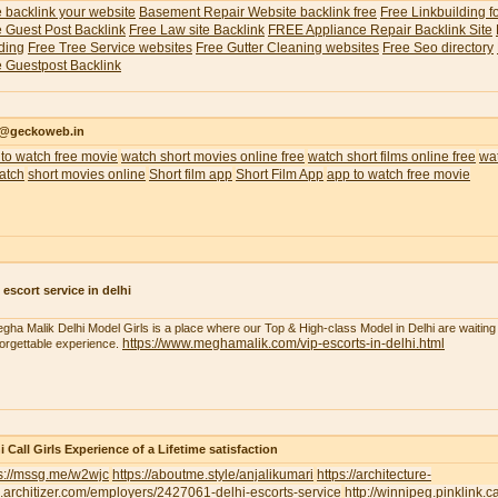
 backlink your website
Basement Repair Website backlink free
Free Linkbuilding f
 Guest Post Backlink
Free Law site Backlink
FREE Appliance Repair Backlink Site
ding
Free Tree Service websites
Free Gutter Cleaning websites
Free Seo directory
 Guestpost Backlink
o@geckoweb.in
to watch free movie
watch short movies online free
watch short films online free
wat
atch
short movies online
Short film app
Short Film App
app to watch free movie
 escort service in delhi
gha Malik Delhi Model Girls is a place where our Top & High-class Model in Delhi are waiting 
https://www.meghamalik.com/vip-escorts-in-delhi.html
orgettable experience.
i Call Girls Experience of a Lifetime satisfaction
ps://mssg.me/w2wjc
https://aboutme.style/anjalikumari
https://architecture-
.architizer.com/employers/2427061-delhi-escorts-service
http://winnipeg.pinklink.c