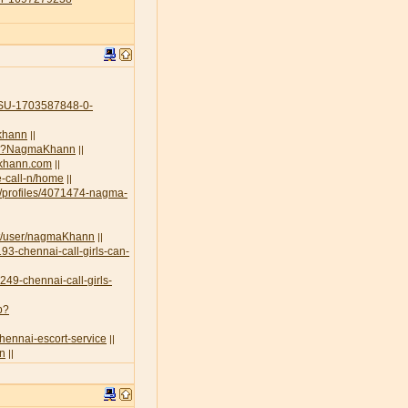
U-1703587848-0-
-khann
||
.php?NagmaKhann
||
akhann.com
||
e-call-n/home
||
g/profiles/4071474-nagma-
rt/user/nagmaKhann
||
93-chennai-call-girls-can-
3249-chennai-call-girls-
p?
chennai-escort-service
||
nn
||