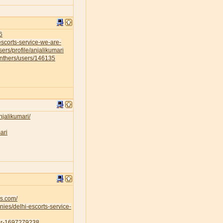
6
escorts-service-we-are-
sers/profile/anjalikumari
anthers/users/146135
njalikumari/
ari
es.com/
ies/delhi-escorts-service-
ser-1697279238