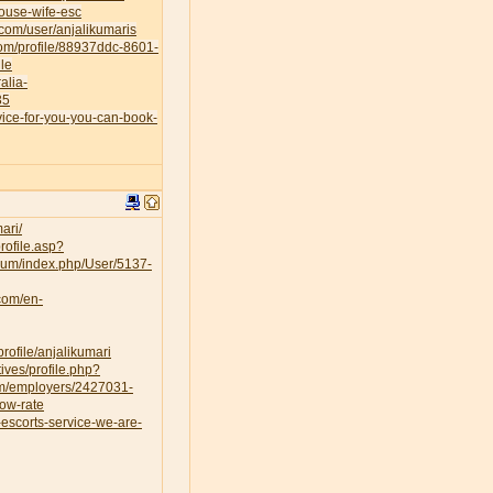
house-wife-esc
.com/user/anjalikumaris
.com/profile/88937ddc-8601-
le
alia-
35
vice-for-you-you-can-book-
ari/
rofile.asp?
orum/index.php/User/5137-
.com/en-
rofile/anjalikumari
ves/profile.php?
om/employers/2427031-
low-rate
escorts-service-we-are-