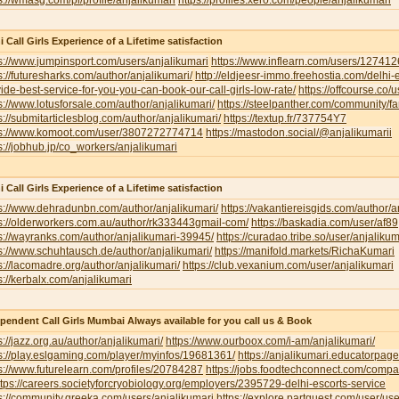
s://wmasg.com/pl/profile/anjalikumari
https://profiles.xero.com/people/anjalikumari
i Call Girls Experience of a Lifetime satisfaction
s://www.jumpinsport.com/users/anjalikumari
https://www.inflearn.com/users/127412
s://futuresharks.com/author/anjalikumari/
http://eldjeesr-immo.freehostia.com/delhi-
ide-best-service-for-you-you-can-book-our-call-girls-low-rate/
https://offcourse.co/u
s://www.lotusforsale.com/author/anjalikumari/
https://steelpanther.com/community/f
s://submitarticlesblog.com/author/anjalikumari/
https://textup.fr/737754Y7
ps://www.komoot.com/user/3807272774714
https://mastodon.social/@anjalikumarii
s://jobhub.jp/co_workers/anjalikumari
i Call Girls Experience of a Lifetime satisfaction
s://www.dehradunbn.com/author/anjalikumari/
https://vakantiereisgids.com/author/a
s://olderworkers.com.au/author/rk333443gmail-com/
https://baskadia.com/user/af89
s://wayranks.com/author/anjalikumari-39945/
https://curadao.tribe.so/user/anjalikum
s://www.schuhtausch.de/author/anjalikumari/
https://manifold.markets/RichaKumari
s://lacomadre.org/author/anjalikumari/
https://club.vexanium.com/user/anjalikumari
s://kerbalx.com/anjalikumari
pendent Call Girls Mumbai Always available for you call us & Book
s://jazz.org.au/author/anjalikumari/
https://www.ourboox.com/i-am/anjalikumari/
s://play.eslgaming.com/player/myinfos/19681361/
https://anjalikumari.educatorpag
s://www.futurelearn.com/profiles/20784287
https://jobs.foodtechconnect.com/compan
ttps://careers.societyforcryobiology.org/employers/2395729-delhi-escorts-service
s://community.greeka.com/users/anjalikumari
https://explore.partquest.com/user/u