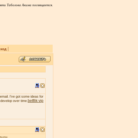
яти Таболова Акима посвящается.
|
ход
email. I’ve got some ideas for
betflik vip
t develop over time.
ุกเกม