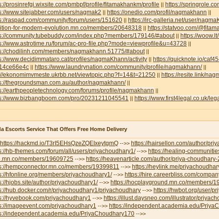
s://prosinrefgi.wixsite.com/pmbpf/profile/fitamakhankm/profile
https://springrole.
||
s://www.sitejabber.com/users/nagmak2
https://onedio.com/profil/nagmakhann
||
||
ps://raspad.com/community/forum/users/151620
https://irc-galleria.net/user/nagm
||
lition-for-modern-evolution.mn.co/members/20648318
https://statvoo.com/@fit
||
ps://community.tubebuddy.com/index.php?members/179146/#about
https://woow.
||
s://www.astrotime.ru/forum/ac-pro-file.php?mode=viewprofile&u=43728
||
ps://chodilinh.com/members/nagmakhann.51775/#about
||
s://www.decidimmataro.cat/profiles/nagmaKhann/activity
https://quicknote.io/caf
||
14ce66e4c
https://www.laundrynation.com/community/profile/nagmakhann/
||
||
p://ekonomimvmeste.ukrbb.net/viewtopic.php?f=14&t=21250
https://resite.link/n
||
ps://thegroundsman.com.au/author/nagmakhann/
||
s://earthpeopletechnology.com/forums/profile/nagmakhann
||
ps://www.bizbangboom.com/pro/20231211045541
https://www.first4legal.co.uk/l
||
a Escorts Service That Offers Free Home Delivery
https://hackmd.io/T3rI5EHsQzeZQEIxeytgmQ
https://hairsellon.com/author/pr
-->>
s://hb-themes.com/forum/all/users/priyachoudhary1/
https://healing-communitie
-->>
e.mn.co/members/19609725
https://heavenarticle.com/author/priya-choudhary
-->>
ps://hempconnector.mn.co/members/19399811
https://heylink.me/priyachoudhar
-->>
s://hfonline.org/members/priyachoudhary1/
https://hire.careerbliss.com/company
-->>
s://hjobs.site/author/priyachoudhary1/
https://hocplayground.mn.co/members/
-->>
s://hub.docker.com/r/priyachoudhary1/priyachoudhary
https://hwbot.org/user/p
-->>
ps://hyvebook.com/priyachoudhary1
https://illust.daysneo.com/illustrator/priyac
-->>
ps://imageevent.com/priyachoudhary1
https://independent.academia.edu/Priy
-->>
ps://independent.academia.edu/PriyaChoudhary170
-->>