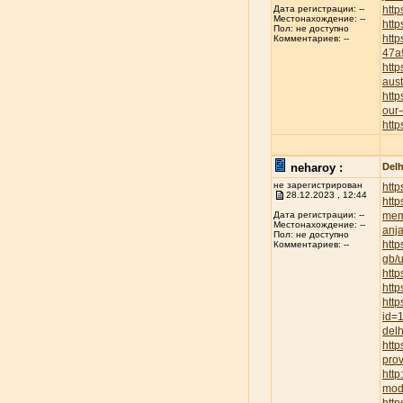
http
Дата регистрации: --
Местонахождение: --
http
Пол: не доступно
htt
Комментариев: --
47a
http
aust
http
our-
http
neharoy :
Delh
не зарегистрирован
http
28.12.2023 , 12:44
http
mem
Дата регистрации: --
Местонахождение: --
anja
Пол: не доступно
http
Комментариев: --
gb/
http
http
http
id=
delh
http
prov
htt
mod