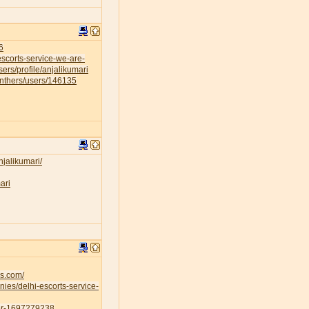
6
escorts-service-we-are-
sers/profile/anjalikumari
anthers/users/146135
njalikumari/
ari
es.com/
ies/delhi-escorts-service-
ser-1697279238