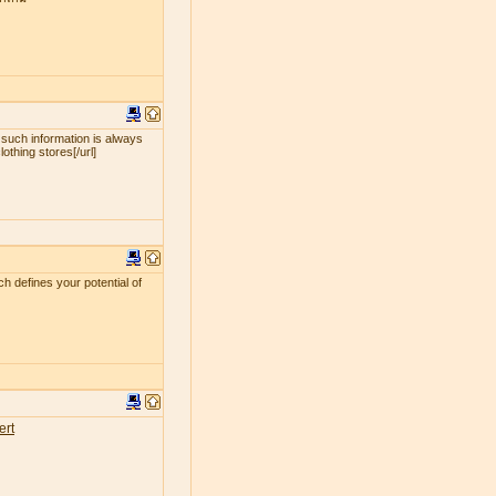
 such information is always
lothing stores[/url]
ch defines your potential of
ert