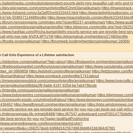
s://adbellmedia.com/posts/independent-escorts-delhi-hire-beautiful-call-girls-and-
s://dev.epicgames.com/community/profile/GJnmO/anjalikumaris
https://imageshack
ps://www.4shared.com/u/JaOaRDre/rk333443.html
https://www.twilightcreationsinc
9-b7eb-55965711448f/profile
https://www.hmacmidlands.com/profile/rk333443/profi
s://forum.herozerogame.com/index.php?/user/80237-anjalikumari/
https://www.austr
ralie.com/membres/anjalikumari/profile/
https://dreevoo.com/profile.php?pid=5825
s://www.hashtap.com/@richa.kumari/delhi-escorts-service-we-are-provide-best-ser
call-girls-low-rate-NVlQL9PYzYl8
https://pharmahub.org/members/27480/profile
s://foodle.pro/anjalikumari
https://forumweb.hosting/members/anjalikumari.26066/
i Call Girls Experience of a Lifetime satisfaction
s://slideslive.com/anjalikumari?tab=about
https://findaspring.org/members/anjalikum
s://thebloodsugardiet.com/forums/users/anjalikumari/
https://www.caclubindia.com/p
ber_id=3969858
https://edshelf.com/profile/anjalikumari
https://jetztzocken.com/f
likumari/#about
https://www.songback.com/profile/1741/about
s://nmpeoplesrepublick.com/community/profile/anjalikumari/
https://www.lovecrafts
user/anjalikumari/d8dda2f9-6abb-4197-835d-be7ab479bcde
s://inbestia.com/usuarios/anjalikumarianjalikumari
s://www.todoexpertos.com/usuarios/anjalikumarianjalikumari
https://dgmnews.com/p
s://community.elastic.co/u/m6gx6s/#/about
https://www.kenpoguy.com/phasickombati
1436462
https://wealthresult.com/member/anjalikumari
https://jobs.windomnews.c
i-escorts-service-we-are-provide-best-service-for-you-you-can-book-our-call-girls-
s://mikropragmata.lifo.gr/meli/8488/
https://67547.activeboard.com/t70014776/delhi-
ide-best-service-for-you-yo/?page=last#lastPostAnchor
p://www.empyrethegame.com/forum/memberlist.php?
e=viewprofile&u=268257&sid=b998d162567d9638dd641bb384c67fd1