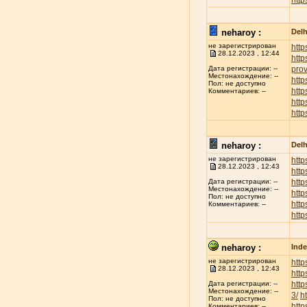
http
neharoy :
Delh
не зарегистрирован
http
28.12.2023 , 12:44
http
prov
Дата регистрации: --
Местонахождение: --
http
Пол: не доступно
http
Комментариев: --
htt
http
neharoy :
Delh
не зарегистрирован
http
28.12.2023 , 12:43
http
http
Дата регистрации: --
Местонахождение: --
http
Пол: не доступно
http
Комментариев: --
http
neharoy :
Inde
не зарегистрирован
http
28.12.2023 , 12:43
http
http
Дата регистрации: --
Местонахождение: --
3/
h
Пол: не доступно
http
Комментариев: --