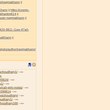
com/nagmakhann
||
aKhann
https://cosmic-
||
amakhankm614
||
lt/user-nagmakhann
||
45420-9811-11ee-97a0-
agmaKhann
||
egaljobs/author/nagmakhann/
iyachoudhary1/
-->>
s-
-20624/
-->>
y1/
-->>
/call-girls-noida/
-->>
19399814
-->>
riyachoudhary/
-->>
houdhary1/
-->>
aChoudhary166
-->>