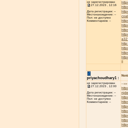
не зарегистрирован
http
27.12.2023 , 12:16
http
htt
Дата регистрации: --
Местонахождение: --
coa
Пол: не доступно
htt
Комментариев: --
http
htt
http
a32
htt
htt
http
htt
||
Noid
priyachoudhary1 :
не зарегистрирован
-->>
27.12.2023 , 12:00
http
njd
Дата регистрации: --
Местонахождение: --
htt
Пол: не доступно
http
Комментариев: --
http
http
htt
htt
htt