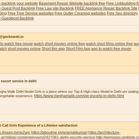
 backlink your website
Basement Repair Website backlink free
Free Linkbuilding f
 Guest Post Backlink
Free Law site Backlink
FREE Appliance Repair Backlink Site
ding
Free Tree Service websites
Free Gutter Cleaning websites
Free Seo directory
 Guestpost Backlink
o@geckoweb.in
to watch free movie
watch short movies online free
watch short films online free
wat
atch
short movies online
Short film app
Short Film App
app to watch free movie
 escort service in delhi
gha Malik Delhi Model Girls is a place where our Top & High-class Model in Delhi are waiting 
https://www.meghamalik.com/vip-escorts-in-delhi.html
orgettable experience.
i Call Girls Experience of a Lifetime satisfaction
ps://mssg.me/w2wjc
https://aboutme.style/anjalikumari
https://architecture-
.architizer.com/employers/2427061-delhi-escorts-service
http://winnipeg.pinklink.c