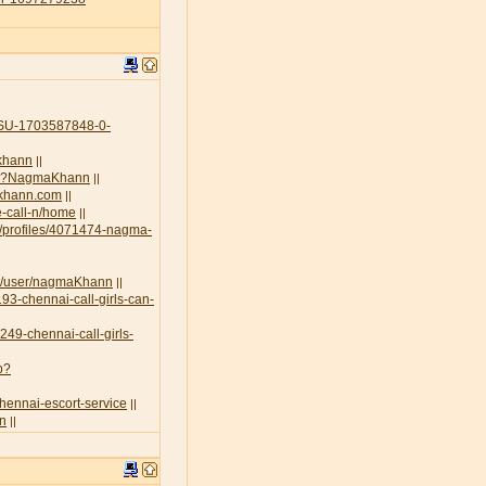
U-1703587848-0-
-khann
||
.php?NagmaKhann
||
akhann.com
||
e-call-n/home
||
g/profiles/4071474-nagma-
rt/user/nagmaKhann
||
93-chennai-call-girls-can-
3249-chennai-call-girls-
p?
chennai-escort-service
||
nn
||