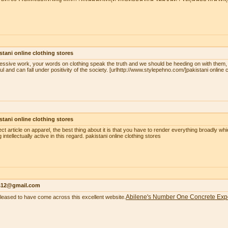
stani online clothing stores
essive work, your words on clothing speak the truth and we should be heeding on with them,
ul and can fall under positivity of the society. [urlhttp://www.stylepehno.com/]pakistani online c
stani online clothing stores
ect article on apparel, the best thing about it is that you have to render everything broadly whi
 intellectually active in this regard. pakistani online clothing stores
as12@gmail.com
Abilene's Number One Concrete Exp
pleased to have come across this excellent website.