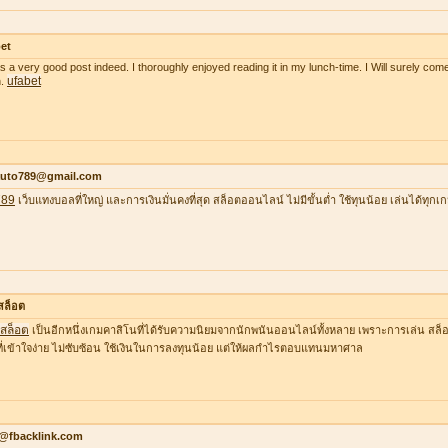
et
as a very good post indeed. I thoroughly enjoyed reading it in my lunch-time. I Will surely come
ufabet
n.
auto789@gmail.com
789
เว็บแทงบอลที่ใหญ่ และการเงินมั่นคงที่สุด สล็อตออนไลน์ ไม่มีขั้นต่ำ ใช้ทุนน้อย เล่นได้ทุกเ
าสล็อต
าสล็อต
เป็นอีกหนึ่งเกมคาสิโนที่ได้รับความนิยมจากนักพนันออนไลน์ทั้งหลาย เพราะการเล่น สล็อต
ที่เข้าใจง่าย ไม่ซับซ้อน ใช้เงินในการลงทุนน้อย แต่ให้ผลกำไรตอบแทนมหาศาล
o@fbacklink.com