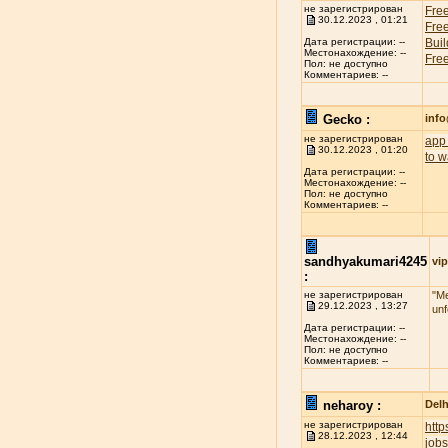
не зарегистрирован
Free
30.12.2023 , 01:21
Free
Buil
Дата регистрации: --
Местонахождение: --
Free
Пол: не доступно
Комментариев: --
Gecko :
inf
не зарегистрирован
app 
30.12.2023 , 01:20
to w
Дата регистрации: --
Местонахождение: --
Пол: не доступно
Комментариев: --
sandhyakumari4245
vip
:
не зарегистрирован
"Me
29.12.2023 , 13:27
unf
Дата регистрации: --
Местонахождение: --
Пол: не доступно
Комментариев: --
neharoy :
Delh
не зарегистрирован
htt
28.12.2023 , 12:44
jobs