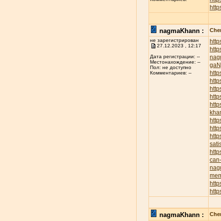
http
nagmaKhann :
Chen
не зарегистрирован
htt
27.12.2023 , 12:17
htt
nag
Дата регистрации: --
Местонахождение: --
ga
Пол: не доступно
http
Комментариев: --
http
http
http
htt
kha
http
htt
http
sati
htt
can-
nag
mem
http
htt
nagmaKhann :
Chen