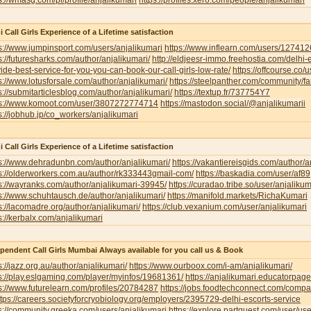
s://wmasg.com/pl/profile/anjalikumari
https://profiles.xero.com/people/anjalikumari
i Call Girls Experience of a Lifetime satisfaction
s://www.jumpinsport.com/users/anjalikumari
https://www.inflearn.com/users/127412
s://futuresharks.com/author/anjalikumari/
http://eldjeesr-immo.freehostia.com/delhi-
ide-best-service-for-you-you-can-book-our-call-girls-low-rate/
https://offcourse.co/u
s://www.lotusforsale.com/author/anjalikumari/
https://steelpanther.com/community/f
s://submitarticlesblog.com/author/anjalikumari/
https://textup.fr/737754Y7
ps://www.komoot.com/user/3807272774714
https://mastodon.social/@anjalikumarii
s://jobhub.jp/co_workers/anjalikumari
i Call Girls Experience of a Lifetime satisfaction
s://www.dehradunbn.com/author/anjalikumari/
https://vakantiereisgids.com/author/a
s://olderworkers.com.au/author/rk333443gmail-com/
https://baskadia.com/user/af89
s://wayranks.com/author/anjalikumari-39945/
https://curadao.tribe.so/user/anjalikum
s://www.schuhtausch.de/author/anjalikumari/
https://manifold.markets/RichaKumari
s://lacomadre.org/author/anjalikumari/
https://club.vexanium.com/user/anjalikumari
s://kerbalx.com/anjalikumari
pendent Call Girls Mumbai Always available for you call us & Book
s://jazz.org.au/author/anjalikumari/
https://www.ourboox.com/i-am/anjalikumari/
s://play.eslgaming.com/player/myinfos/19681361/
https://anjalikumari.educatorpag
s://www.futurelearn.com/profiles/20784287
https://jobs.foodtechconnect.com/compan
ttps://careers.societyforcryobiology.org/employers/2395729-delhi-escorts-service
s://community.greeka.com/users/anjalikumari
https://explore.partquest.com/user/u