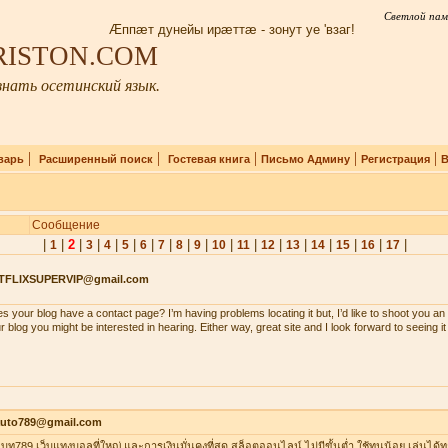
Светлой пам
Æппæт дунейы ирæттæ - зонут уе 'взаг!
IRISTON.COM
нать осетинский язык.
|
|
|
|
|
варь
Расширенный поиск
Гостевая книга
Письмо Админу
Регистрация
В
Сообщение
|
|
2
|
|
|
|
|
|
|
|
|
|
|
|
|
|
|
|
1
3
4
5
6
7
8
9
10
11
12
13
14
15
16
17
TFLIXSUPERVIP@gmail.com
s your blog have a contact page? I’m having problems locating it but, I’d like to shoot you an 
r blog you might be interested in hearing. Either way, great site and I look forward to seeing i
auto789@gmail.com
าเบท789 เว็บแทงบอลที่ใหญ่ และการเงินมั่นคงที่สุด สล็อตออนไลน์ ไม่มีขั้นต่ำ ใช้ทุนน้อย เล่นได้ท