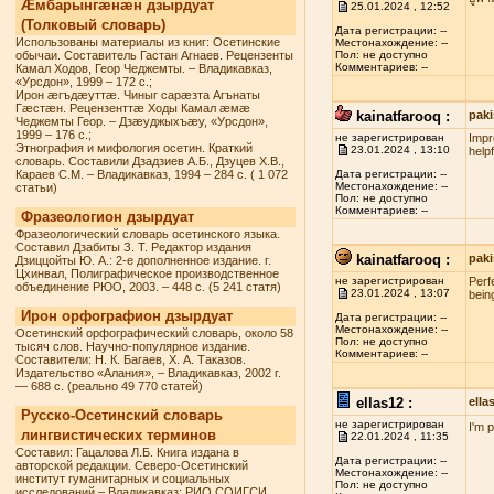
Æмбарынгæнæн дзырдуат
25.01.2024 , 12:52
(Толковый словарь)
Дата регистрации: --
Использованы материалы из книг: Осетинские
Местонахождение: --
обычаи. Составитель Гастан Агнаев. Рецензенты
Пол: не доступно
Комментариев: --
Камал Ходов, Геор Чеджемты. – Владикавказ,
«Урсдон», 1999 – 172 с.;
Ирон æгъдæуттæ. Чиныг сарæзта Агънаты
Гæстæн. Рецензенттæ Ходы Камал æмæ
kainatfarooq :
paki
Чеджемты Геор. – Дзæуджыхъæу, «Урсдон»,
1999 – 176 с.;
не зарегистрирован
Impr
Этнография и мифология осетин. Краткий
23.01.2024 , 13:10
helpf
словарь. Составили Дзадзиев А.Б., Дзуцев Х.В.,
Караев С.М. – Владикавказ, 1994 – 284 с. ( 1 072
Дата регистрации: --
Местонахождение: --
статьи)
Пол: не доступно
Комментариев: --
Фразеологион дзырдуат
Фразеологический словарь осетинского языка.
Составил Дзабиты З. Т. Редактор издания
kainatfarooq :
paki
Дзиццойты Ю. А.: 2-е дополненное издание. г.
Цхинвал, Полиграфическое производственное
не зарегистрирован
Perf
объединение РЮО, 2003. – 448 с. (5 241 статя)
23.01.2024 , 13:07
being
Ирон орфографион дзырдуат
Дата регистрации: --
Местонахождение: --
Осетинский орфографический словарь, около 58
Пол: не доступно
тысяч слов. Научно-популярное издание.
Комментариев: --
Составители: Н. К. Багаев, Х. А. Таказов.
Издательство «Алания», – Владикавказ, 2002 г.
— 688 с. (реально 49 770 статей)
ellas12 :
ell
Русско-Осетинский словарь
не зарегистрирован
I'm 
лингвистических терминов
22.01.2024 , 11:35
Составил: Гацалова Л.Б. Книга издана в
Дата регистрации: --
авторской редакции. Северо-Осетинский
Местонахождение: --
институт гуманитарных и социальных
Пол: не доступно
исследований – Владикавказ: РИО СОИГСИ,