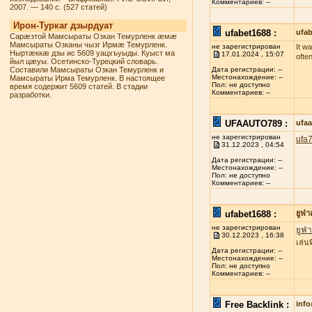
Комментариев: --
2007. — 140 с. (527 статей)
Ирон-Туркаг дзырдуат
ufabet1688 :
ufab
Сарæзтой Мамсыраты Озкан Темурленк æмæ
Мамсыраты Озканы чызг Ирмæ Темурленк.
не зарегистрирован
It w
Ныртæккæ дзы ис 5609 уацхъуыды. Куыст ма
17.01.2024 , 15:07
ofte
йыл цæуы. Осетинско-Турецкий словарь.
Составили Мамсыраты Озкан Темурленк и
Дата регистрации: --
Местонахождение: --
Мамсыраты Ирма Темурленк. В настоящее
Пол: не доступно
время содержит 5609 статей. В стадии
Комментариев: --
разработки.
UFAAUTO789 :
ufa
не зарегистрирован
ufa
31.12.2023 , 04:54
Дата регистрации: --
Местонахождение: --
Пол: не доступно
Комментариев: --
ufabet1688 :
ยูฟ่
не зарегистрирован
ยูฟ่
30.12.2023 , 16:38
เล่น
Дата регистрации: --
Местонахождение: --
Пол: не доступно
Комментариев: --
Free Backlink :
inf