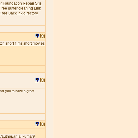
or Foundation Repair Site
Free gutter cleaning Link
Free Backlink directory
ch short films
short movies
for you to have a great
a/author/anjalikumari/