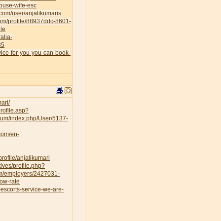
house-wife-esc
.com/user/anjalikumaris
.com/profile/88937ddc-8601-
le
alia-
35
vice-for-you-you-can-book-
ari/
rofile.asp?
orum/index.php/User/5137-
.com/en-
rofile/anjalikumari
ves/profile.php?
om/employers/2427031-
low-rate
escorts-service-we-are-