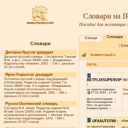
Словари на 
www.iriston.com
Пособие для желающих з
Словари
Статьи
Словари
|
Сло
Дигорон-Уруссаг дзурдуат
Комментарий к:
Дигорско-русский словарь. Составитель Таказов
Ф.М., к.ф.н.: Около 30000 слов. г. Владикавказ,
Издательство «Алания», 2003. – 734 с. (реально
Автор
23 111 статей)
Ирон-Уырыссаг дзырдуат
Осетинско-русский словарь под редакцией
BETFLIXSUPERVIP
BE
А.М.Касаева, Редактор издания Гуриев Т.А.:
:
Около 28000 слов. 4-е издание. г.Владикавказ,
Изд-во Северо-Осетинского института
не зарегистрирован
Doe
гуманитарных исследований, 1993. – 384 с.
27.01.2024 , 17:18
you
(реально 23 014 статей)
Дата регистрации: --
Местонахождение: --
Русско-Осетинский словарь
Пол: не доступно
Составил В.И. Абаев. Редактор издания М.И.
Комментариев: --
Исаев: Около 25000 слов. Издание второе,
исправленное и дополненное. г. Москва, Изд-во
«Советская энциклопедия», 1970. – 584 с.
UFAAUTO789 :
ufa
(реально 25 227 статьи)
не зарегистрирован
ยูฟ่