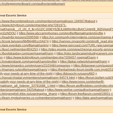
s://collegeprojectboard.com/author/anjalikumari/
nai Escorts Service
ps://www.thecombineforum.com/members/nagmakhann.194567/#about
||
ps://www.itchyforum.com/en/member.php?281971-
maKhann&__cf_chl_rt_tk=rG1DC1696Y6ZBJLkMiNnWccBvhCUntml9_WZHAqmFS
NycGzNDOU
https://www.abccaringhomes.com/profile/fitamakhankm/profile
||
||
s://readyfor.jp/users/2095566
https://cn.community.intersystems.com/user/nagma
||
s://icook.tw/users/9bf9648fccc04d74
https://vannes.onvasortir.com/profil_read
||
s://app.eventials.com/fitamakhankm/
https://www.raincoast.com/?URL=ww.nagm
||
s://tuscl.net/member/804253
https://sites.google.com/view/chennai-escorts-servic
||
ps://bootstrapbay.com/user/nagmaKhann
https://jobs.landscapeindustrycareers.or
||
nn
https://www.ticklingforum.com/member.php?209457-nagmaKhann
||
||
s://creatorsbank.com/nagmaKhann/profile/
https://taikai.network/nagmaKhann
||
||
ps://www.bimandco.com/en/users/310348/companies
https://bitspower.com/suppo
||
s://manjaro.ru/profile/nagmaKhann/
https://herbalmeds-forum.biolife.com.my/d/251
||
sfy-your-needs-at-any-time-of-the-night
https://bbssochi.ru/users/683
||
||
ps://raovat.nhadat.vn/members/nagmakhann-94574.html
https://forum.bizfam.ru/d/
||
satisfy-your-needs-at-any-time-of-the-night
https://www.ivoox.com/en/perfil-
||
makhann_a8_listener_33791688_1.html
https://forum.alofthobbies.com/index.ph
||
bers/nagmakhann.5925/#about
https://www.oerlive.com/author/nagmaKhann/
||
||
s://ejoyenglish.tribe.so/user/nagma_khann
https://forum.freeflarum.com/d/19931-
||
ps://learn.mystudyseries.co.nz/members/nagmakhann/
https://take.app/nagmakha
||
nai Escorts Service