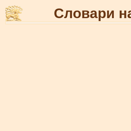
Словари н