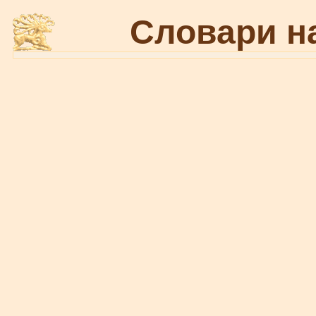
Словари н