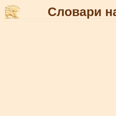
Словари н