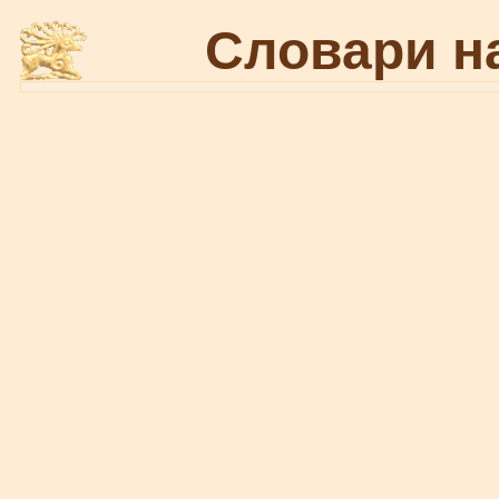
Словари н