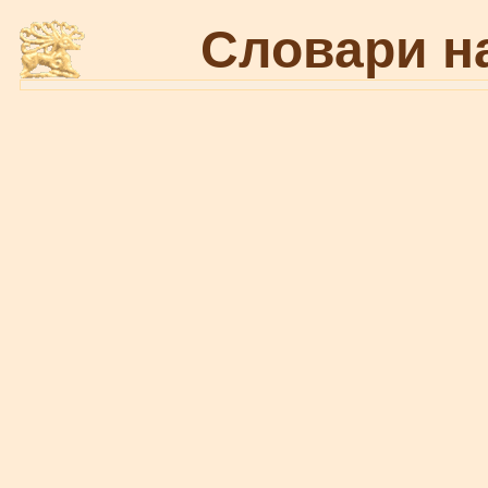
Словари н