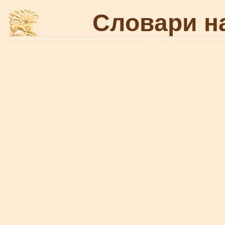
Словари н