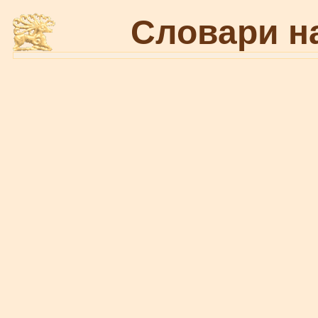
Словари н