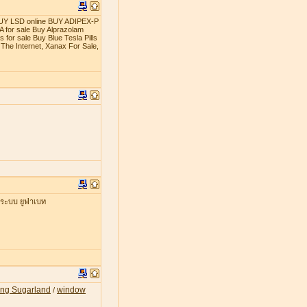
t BUY LSD online BUY ADIPEX-P
 for sale Buy Alprazolam
 for sale Buy Blue Tesla Pills
The Internet, Xanax For Sale,
่ระบบ ยูฟ่าเบท
ing Sugarland
window
/