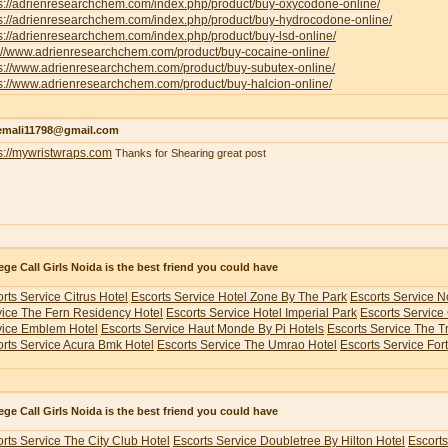
ps://adrienresearchchem.com/index.php/product/buy-oxycodone-online/
ps://adrienresearchchem.com/index.php/product/buy-hydrocodone-online/
s://adrienresearchchem.com/index.php/product/buy-lsd-online/
p://www.adrienresearchchem.com/product/buy-cocaine-online/
ps://www.adrienresearchchem.com/product/buy-subutex-online/
s://www.adrienresearchchem.com/product/buy-halcion-online/
emali11798@gmail.com
s://mywristwraps.com
Thanks for Shearing great post
ege Call Girls Noida is the best friend you could have
rts Service Citrus Hotel
Escorts Service Hotel Zone By The Park
Escorts Service N
vice The Fern Residency Hotel
Escorts Service Hotel Imperial Park
Escorts Service
vice Emblem Hotel
Escorts Service Haut Monde By Pi Hotels
Escorts Service The 
rts Service Acura Bmk Hotel
Escorts Service The Umrao Hotel
Escorts Service For
ege Call Girls Noida is the best friend you could have
rts Service The City Club Hotel
Escorts Service Doubletree By Hilton Hotel
Escorts