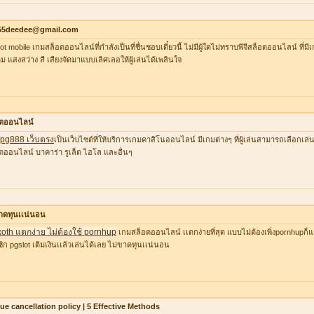
55deedee@gmail.com
lot mobile เกมสล็อตออนไลน์ที่กำลังเป็นที่ชื่นชอบเดี๋ยวนี้ ไม่มีผู้ใดไม่ทราบพีจีสล็อตออนไลน์ ที่
ต็ม แสงสว่าง สี เสียงจัดมาแบบเลิศเลอให้ผู้เล่นได้เพลินใจ
อตออนไลน์
ว pg888 เว็บตรง
เป็นเว็บไซต์ที่ให้บริการเกมคาสิโนออนไลน์ มีเกมต่างๆ ที่ผู้เล่นสามารถเลือก
ตออนไลน์ บาคาร่า รูเล็ต ไฮโล และอื่นๆ
าดทุนเเน่นอน
xoth แตกง่าย ไม่ต้องใช้ pornhup
เกมสล็อตออนไลน์ เเตกง่ายที่สุด แบบไม่ต้องเพิ่งpornhupก็แ
ิก pgslot เติมเงินเเล้วเล่นได้เลย ไม่ขาดทุนเเน่นอน
lue cancellation policy | 5 Effective Methods