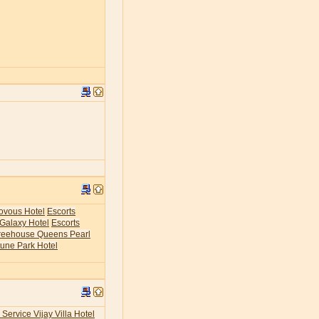
ovous Hotel
Escorts
 Galaxy Hotel
Escorts
Treehouse Queens Pearl
tune Park Hotel
 Service Vijay Villa Hotel