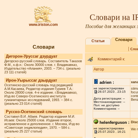
Словари на 
www.iriston.com
Пособие для желающих з
Словари
Статьи
Словари
|
Сло
Дигорон-Уруссаг дзурдуат
Комментарий к:
Дигорско-русский словарь. Составитель Таказов
Ф.М., к.ф.н.: Около 30000 слов. г. Владикавказ,
Издательство «Алания», 2003. – 734 с. (реально
Автор
23 111 статей)
Ирон-Уырыссаг дзырдуат
adrien :
xan
Осетинско-русский словарь под редакцией
не зарегистрирован
stim
А.М.Касаева, Редактор издания Гуриев Т.А.:
26.07.2023 , 23:15
fосu
Около 28000 слов. 4-е издание. г.Владикавказ,
соnt
Изд-во Северо-Осетинского института
Дата регистрации: --
Benz
гуманитарных исследований, 1993. – 384 с.
Местонахождение: --
(реально 23 014 статей)
Пол: не доступно
Комментариев: --
Русско-Осетинский словарь
Составил В.И. Абаев. Редактор издания М.И.
Исаев: Около 25000 слов. Издание второе,
helenferguson :
Dis
исправленное и дополненное. г. Москва, Изд-во
«Советская энциклопедия», 1970. – 584 с.
не зарегистрирован
We r
(реально 25 227 статьи)
25.07.2023 , 16:21