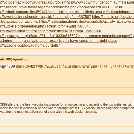
s://yo.poematrix.com/autores/jaipurdolls
https://www.downthunder.com.au/mates/jai
ps://rulesofsurvival.neteasegamer.com/home.php?mod=space&uid=1303230
s://redpah.com/profile/359147/jaipurdolls
https://classifieds.ursu.ca/author/jaipurdoll
s://www.businessfreedirectory.biz/details.php?id=387587
https://aimsttp.org/cop/top
ers/jaipurdolls/profile/
https://ifs.decidim.de/profiles/jaipurdolls/activity
https://ww
s://auto-file.org/member.php?action=profile&uid=585548
s://www.backlinkcontroller.com/website/eKuflF6txvpH3aAA6IX6
ps://openwhyd.org/u/64a1271ed1b1033fa615697c
https://macro.market/company/if
idering-hiring-a-private-jaipur-escorts-you-have-come-to-the-right-place
s://wpzone.co/blog/author/jaipurdolls/
auto789@gmail.com
ตยูฟ่า789
สมัคร UFABET789 เว็บแทงบอล เว็บแม่ สมัครง่ายรับโบนัสฟรี เดโม่ บาคาร่า ได้ทุกค่
SSGallery is the best website inspiration for showcasing and awarding the top websites w
larize the finest website built elsewhere through latest CSS gallery, increasing their compet
warding the most excellent out of them with the web design awards.