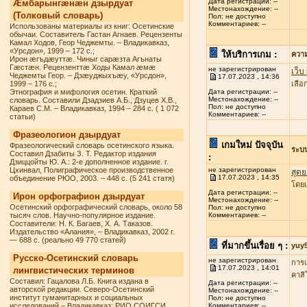
Дата регистрации: --
Æмбарынгæнæн дзырдуат
Местонахождение: --
(Толковый словарь)
Пол: не доступно
Комментариев: --
Использованы материалы из книг: Осетинские
обычаи. Составитель Гастан Агнаев. Рецензенты
Камал Ходов, Геор Чеджемты. – Владикавказ,
«Урсдон», 1999 – 172 с.;
ให้บริการเกม :
ควา
Ирон æгъдæуттæ. Чиныг сарæзта Агънаты
Гæстæн. Рецензенттæ Ходы Камал æмæ
не зарегистрирован
เว็บ
Чеджемты Геор. – Дзæуджыхъæу, «Урсдон»,
17.07.2023 , 14:36
1999 – 176 с.;
เลื
Этнография и мифология осетин. Краткий
Дата регистрации: --
Местонахождение: --
словарь. Составили Дзадзиев А.Б., Дзуцев Х.В.,
Пол: не доступно
Караев С.М. – Владикавказ, 1994 – 284 с. ( 1 072
Комментариев: --
статьи)
Фразеологион дзырдуат
เกมใหม่ ปัจจุบัน
Фразеологический словарь осетинского языка.
ระบ
Составил Дзабиты З. Т. Редактор издания
:
Дзиццойты Ю. А.: 2-е дополненное издание. г.
Цхинвал, Полиграфическое производственное
не зарегистрирован
สุดย
17.07.2023 , 14:35
объединение РЮО, 2003. – 448 с. (5 241 статя)
โดยเ
Дата регистрации: --
Ирон орфографион дзырдуат
Местонахождение: --
Осетинский орфографический словарь, около 58
Пол: не доступно
тысяч слов. Научно-популярное издание.
Комментариев: --
Составители: Н. К. Багаев, Х. А. Таказов.
Издательство «Алания», – Владикавказ, 2002 г.
— 688 с. (реально 49 770 статей)
ที่มากขึ้นเรื่อย ๆ :
yuy
Русско-Осетинский словарь
не зарегистрирован
การเ
17.07.2023 , 14:01
лингвистических терминов
คาสิ
Составил: Гацалова Л.Б. Книга издана в
Дата регистрации: --
авторской редакции. Северо-Осетинский
Местонахождение: --
институт гуманитарных и социальных
Пол: не доступно
исследований – Владикавказ: РИО СОИГСИ,
Комментариев: --