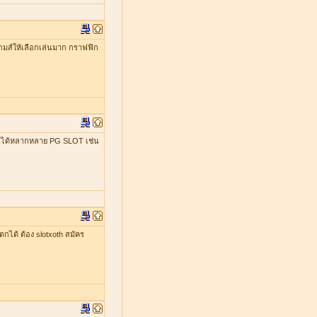
มีเกมส์ให้เลือกเล่นมาก กราฟฟิก
เล่นได้หลากหลาย PG SLOT เช่น
ตกได้ ต้อง slotxoth สมัคร