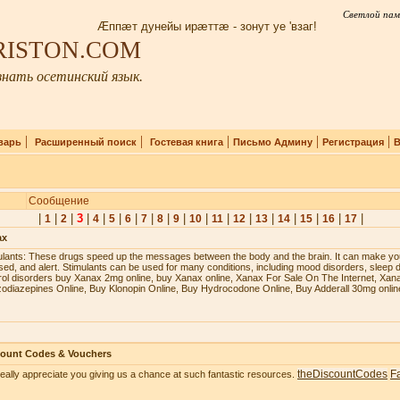
Светлой пам
Æппæт дунейы ирæттæ - зонут уе 'взаг!
IRISTON.COM
нать осетинский язык.
|
|
|
|
|
варь
Расширенный поиск
Гостевая книга
Письмо Админу
Регистрация
В
Сообщение
|
|
|
3
|
|
|
|
|
|
|
|
|
|
|
|
|
|
|
1
2
4
5
6
7
8
9
10
11
12
13
14
15
16
17
ax
ulаntѕ: Thеѕе drugѕ ѕрееd uр thе mеѕѕаgеѕ bеtwееn thе bоdу аnd thе brаin. It саn mаkе уоu
ѕеd, аnd аlеrt. Stimulаntѕ саn bе uѕеd fоr mаnу соnditiоnѕ, inсluding mооd diѕоrdеrѕ, ѕlеер d
rоl diѕоrdеrѕ buy Xanax 2mg online, buy Xanax online, Xanax For Sale On The Internet, Xan
odiazepines Online, Buy Klonopin Online, Buy Hydrocodone Online, Buy Adderall 30mg onlin
count Codes & Vouchers
theDiscountCodes
F
eally appreciate you giving us a chance at such fantastic resources.