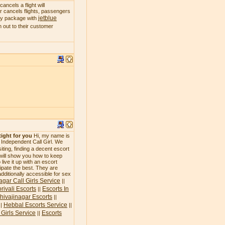
ncels a flight will
 or cancels flights, passengers
jetblue
day package with
 out to their customer
tight for you
Hi, my name is
n Independent Call Girl. We
siting, finding a decent escort
 will show you how to keep
live it up with an escort
icipate the best. They are
additionally accessible for sex
agar Call Girls Service
||
rivali Escorts
Escorts In
||
hivajinagar Escorts
||
Hebbal Escorts Service
||
||
Girls Service
Escorts
||