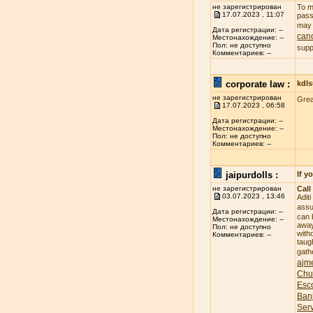
не зарегистрирован
To m
17.07.2023 , 11:07
pass
may 
Дата регистрации: --
canc
Местонахождение: --
Пол: не доступно
supp
Комментариев: --
corporate law :
kdl
не зарегистрирован
Gre
17.07.2023 , 06:58
Дата регистрации: --
Местонахождение: --
Пол: не доступно
Комментариев: --
jaipurdolls :
If y
не зарегистрирован
Call
03.07.2023 , 13:46
Adit
assu
Дата регистрации: --
can 
Местонахождение: --
away
Пол: не доступно
witho
Комментариев: --
taug
gath
ajme
Chu
Esco
Banj
Ser