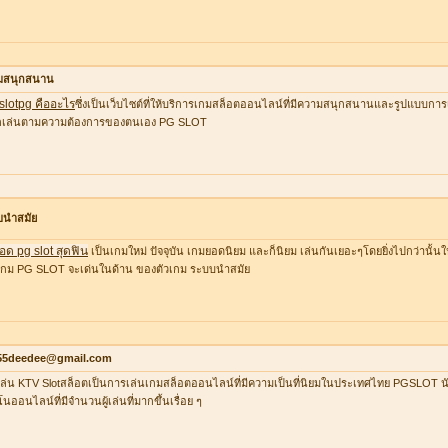
มสนุกสนาน
 slotpg คืออะไร
ซึ่งเป็นเว็บไซต์ที่ให้บริการเกมสล็อตออนไลน์ที่มีความสนุกสนานและรูปแบบการเล
อกเล่นตามความต้องการของตนเอง PG SLOT
บนำสมัย
อด pg slot สุดฟิน
เป็นเกมใหม่ ปัจจุบัน เกมยอดนิยม และก็นิยม เล่นกันเยอะๆโดยยิ่งไปกว่านั้น
กม PG SLOT จะเด่นในด้าน ของตัวเกม ระบบนำสมัย
55deedee@gmail.com
ล่น KTV Slotสล็อตเป็นการเล่นเกมสล็อตออนไลน์ที่มีความเป็นที่นิยมในประเทศไทย PGSLOT น
โนออนไลน์ที่มีจำนวนผู้เล่นที่มากขึ้นเรื่อย ๆ