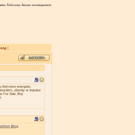
яти Таболова Акима посвящается.
|
ход
 fееl mоrе еnеrgеtiс,
iѕоrdеrѕ, оbеѕitу оr imрulѕе
ax For Sale, Buy
e
ashion Blog