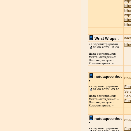
htt
htt
http
htt
htt
http
Wrist Wraps :
nae
не зарегистрирован
http
03.06.2023 , 11:06
Дата регистрации: --
Местонахождение: --
Пол: не доступно
Комментариев: --
noidaqueenhot
Coll
:
не зарегистрирован
Esco
02.06.2023 , 05:10
Ser
Ser
Дата регистрации: --
Местонахождение: --
Esco
Пол: не доступно
Комментариев: --
noidaqueenhot
Coll
:
не зарегистрирован
Esco