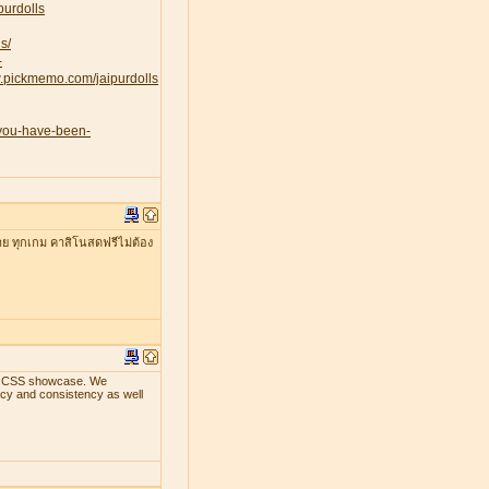
purdolls
s/
-
w.pickmemo.com/jaipurdolls
-you-have-been-
าย ทุกเกม คาสิโนสดฟรีไม่ต้อง
ith CSS showcase. We
ency and consistency as well