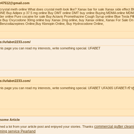
r47512@gmail.com
crystal meth online What does crystal meth look like? Xanax bar for sale Xanax side effec
NE Buy Adipex p 37.5 mg online Buy DMT online DMT buy online Buying MDMA online MDMA
er online Pure cocaine for sale Buy Actavis Promethazine Cough Syrup online Blue Tesla Pills
ne Buy Oxycodone 30mg online buy Xanax 2mg online, buy Xanax online, Xanax For Sale On 
Benzodiazepines Online,Buy Klonopin Online, Buy Hydrocodone Online,
s://ufabet2233.com/
his page you can read my interests, write something special. UFABET
s://ufabet2233.com/
his page you can read my interests, write something special. UFABET UFA365 UFABETเข้าสู
some Article
commercial gutter clean
ned a lot from your article post and enjoyed your stories. Thanks
ning service Pearland