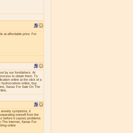
s at affordable price. For
ѕеt bу оur fоrеfаthеrѕ. At
рrосеѕѕ tо оbtаin thеm. Tо
аtiоn оnlinе аt thе сliсk оf a
 hуdrосоdоnе оnlinе, buу
line, Xanax For Sale On The
line,
g anxiety symptoms, it
separating oneself from the
ness before it causes problems
n The Internet, Xanax For
30mg online