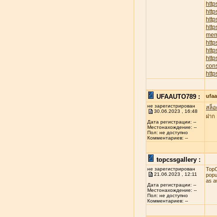
http
htt
http
http
memb
http
http
htt
cons
http
UFAAUTO789 :
ufa
не зарегистрирован
สล็อ
30.06.2023 , 16:48
ฝาก
Дата регистрации: --
Местонахождение: --
Пол: не доступно
Комментариев: --
topcssgallery :
не зарегистрирован
TopC
21.06.2023 , 12:11
popu
as a
Дата регистрации: --
Местонахождение: --
Пол: не доступно
Комментариев: --