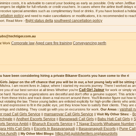
inimize costs, it is advisable to cancel your booking as early as possible. Only when JetBlue ca
engers be eligible for full refunds or credit vouchers. In cases where the airline itself delays
receive special amenities such as complimentary food or drinks. If you have booked a holi
ellation policy
and need to make cancellations or modifications, it is recommended to reach
flight status delta
southwest cancellation policy
ort. Read More :-
subs@techtiger.com.au
Corporate law
Aged care fire training
Conveyancing perth
at Work
ou have been considering hiring a private Bikaner Escorts you have come to the ri
 Girls Jaipur on the off chance that you will be in our, a hot young lady will be sitting 
i Mishra. I am recent lives in Jaipur, where I started my escorts journey. There I worked as a
Call Girl Jaipur
re you of our best service at all times Whether you're
for work or simply vi
be hard. Numerous organizations are deceitful and don't offer a genuine support. This article
 from these tricks and track down a real escort around there. You'll likewise figure out how to 
ut violating the law. These young ladies are enlisted explicitly for high-profile clients who ant
ht and expressive to fit in the public eye, yet they know how to satisfy their clients. They are 
vaishali n
erings and clubbing. They could go with you on excursions for work.
Our Areas :
r road Call Girls Service
mansarovar Call Girls Service
Bo
||
||
Visit My Other Sites: -
rchgate
Andheri Escorts Service
Banaswadi Call Girls
Babu Hati Call Girls
S
||
||
||
||
rts Service Ambli
Bharuch Escorts Service
T Nagar Escorts Whatsapp Number
||
||
ara Hills Call Girls
Escorts In Basavanagudi
Basavanagudi Escorts
Pune Call 
||
||
||
vice Aundh
https://git.guildofwriters.org/jaipurdolls
||
My Other Mini Blogs: