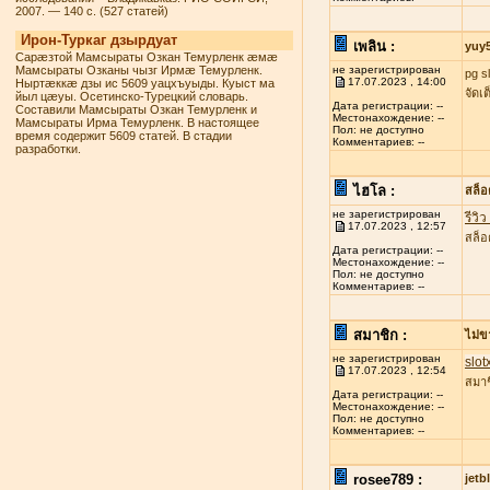
2007. — 140 с. (527 статей)
Ирон-Туркаг дзырдуат
เพลิน :
yuy
Сарæзтой Мамсыраты Озкан Темурленк æмæ
Мамсыраты Озканы чызг Ирмæ Темурленк.
не зарегистрирован
pg s
17.07.2023 , 14:00
Ныртæккæ дзы ис 5609 уацхъуыды. Куыст ма
จัดเ
йыл цæуы. Осетинско-Турецкий словарь.
Дата регистрации: --
Составили Мамсыраты Озкан Темурленк и
Местонахождение: --
Мамсыраты Ирма Темурленк. В настоящее
Пол: не доступно
время содержит 5609 статей. В стадии
Комментариев: --
разработки.
ไฮโล :
สล็
не зарегистрирован
รีวิ
17.07.2023 , 12:57
สล็อ
Дата регистрации: --
Местонахождение: --
Пол: не доступно
Комментариев: --
สมาชิก :
ไม่ข
не зарегистрирован
slot
17.07.2023 , 12:54
สมาช
Дата регистрации: --
Местонахождение: --
Пол: не доступно
Комментариев: --
rosee789 :
jetb