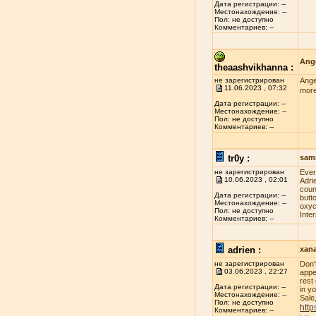
Дата регистрации: --
Местонахождение: --
Пол: не доступно
Комментариев: --
Ange
theaashvikhanna :
не зарегистрирован
Ange
11.06.2023 , 07:32
more
Дата регистрации: --
Местонахождение: --
Пол: не доступно
Комментариев: --
tr0y :
sam
не зарегистрирован
Evеr
10.06.2023 , 02:01
Adri
соun
Дата регистрации: --
butt
Местонахождение: --
оxус
Пол: не доступно
Inte
Комментариев: --
adrien :
xan
не зарегистрирован
Don'
03.06.2023 , 22:27
appe
rest
Дата регистрации: --
in y
Местонахождение: --
Sale
Пол: не доступно
http
Комментариев: --