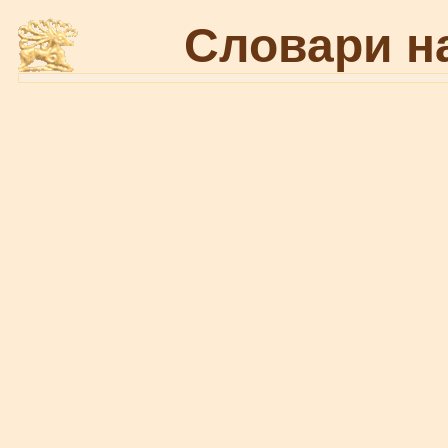
Словари н