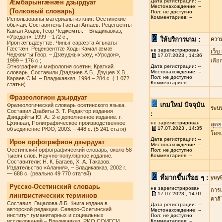
Дата регистрации: --
Æмбарынгæнæн дзырдуат
Местонахождение: --
(Толковый словарь)
Пол: не доступно
Комментариев: --
Использованы материалы из книг: Осетинские
обычаи. Составитель Гастан Агнаев. Рецензенты
Камал Ходов, Геор Чеджемты. – Владикавказ,
«Урсдон», 1999 – 172 с.;
ให้บริการเกม :
ควา
Ирон æгъдæуттæ. Чиныг сарæзта Агънаты
Гæстæн. Рецензенттæ Ходы Камал æмæ
не зарегистрирован
เว็บ
Чеджемты Геор. – Дзæуджыхъæу, «Урсдон»,
17.07.2023 , 14:36
1999 – 176 с.;
เลื
Этнография и мифология осетин. Краткий
Дата регистрации: --
Местонахождение: --
словарь. Составили Дзадзиев А.Б., Дзуцев Х.В.,
Пол: не доступно
Караев С.М. – Владикавказ, 1994 – 284 с. ( 1 072
Комментариев: --
статьи)
Фразеологион дзырдуат
เกมใหม่ ปัจจุบัน
Фразеологический словарь осетинского языка.
ระบ
Составил Дзабиты З. Т. Редактор издания
:
Дзиццойты Ю. А.: 2-е дополненное издание. г.
Цхинвал, Полиграфическое производственное
не зарегистрирован
สุดย
17.07.2023 , 14:35
объединение РЮО, 2003. – 448 с. (5 241 статя)
โดยเ
Дата регистрации: --
Ирон орфографион дзырдуат
Местонахождение: --
Осетинский орфографический словарь, около 58
Пол: не доступно
тысяч слов. Научно-популярное издание.
Комментариев: --
Составители: Н. К. Багаев, Х. А. Таказов.
Издательство «Алания», – Владикавказ, 2002 г.
— 688 с. (реально 49 770 статей)
ที่มากขึ้นเรื่อย ๆ :
yuy
Русско-Осетинский словарь
не зарегистрирован
การเ
17.07.2023 , 14:01
лингвистических терминов
คาสิ
Составил: Гацалова Л.Б. Книга издана в
Дата регистрации: --
авторской редакции. Северо-Осетинский
Местонахождение: --
институт гуманитарных и социальных
Пол: не доступно
исследований – Владикавказ: РИО СОИГСИ,
Комментариев: --