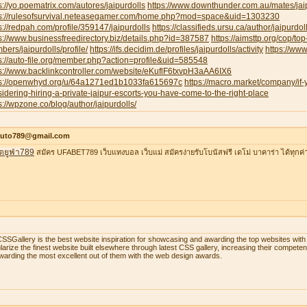
s://yo.poematrix.com/autores/jaipurdolls
https://www.downthunder.com.au/mates/jai
ps://rulesofsurvival.neteasegamer.com/home.php?mod=space&uid=1303230
s://redpah.com/profile/359147/jaipurdolls
https://classifieds.ursu.ca/author/jaipurdoll
s://www.businessfreedirectory.biz/details.php?id=387587
https://aimsttp.org/cop/top
ers/jaipurdolls/profile/
https://ifs.decidim.de/profiles/jaipurdolls/activity
https://ww
s://auto-file.org/member.php?action=profile&uid=585548
s://www.backlinkcontroller.com/website/eKuflF6txvpH3aAA6IX6
ps://openwhyd.org/u/64a1271ed1b1033fa615697c
https://macro.market/company/if
idering-hiring-a-private-jaipur-escorts-you-have-come-to-the-right-place
s://wpzone.co/blog/author/jaipurdolls/
auto789@gmail.com
ตยูฟ่า789
สมัคร UFABET789 เว็บแทงบอล เว็บแม่ สมัครง่ายรับโบนัสฟรี เดโม่ บาคาร่า ได้ทุกค่
SSGallery is the best website inspiration for showcasing and awarding the top websites w
larize the finest website built elsewhere through latest CSS gallery, increasing their compet
warding the most excellent out of them with the web design awards.