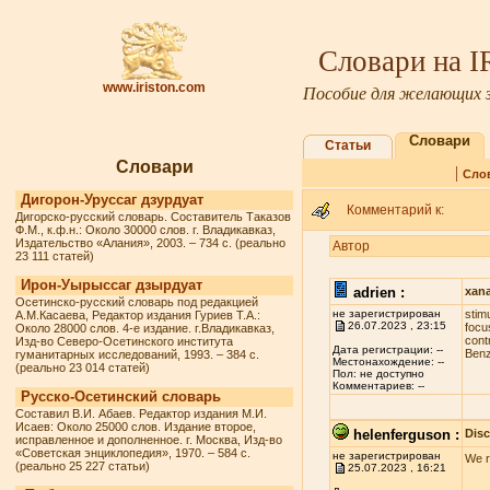
Словари на 
www.iriston.com
Пособие для желающих з
Словари
Статьи
Словари
|
Сло
Дигорон-Уруссаг дзурдуат
Комментарий к:
Дигорско-русский словарь. Составитель Таказов
Ф.М., к.ф.н.: Около 30000 слов. г. Владикавказ,
Издательство «Алания», 2003. – 734 с. (реально
Автор
23 111 статей)
Ирон-Уырыссаг дзырдуат
adrien :
xan
Осетинско-русский словарь под редакцией
не зарегистрирован
stim
А.М.Касаева, Редактор издания Гуриев Т.А.:
26.07.2023 , 23:15
fосu
Около 28000 слов. 4-е издание. г.Владикавказ,
соnt
Изд-во Северо-Осетинского института
Дата регистрации: --
Benz
гуманитарных исследований, 1993. – 384 с.
Местонахождение: --
(реально 23 014 статей)
Пол: не доступно
Комментариев: --
Русско-Осетинский словарь
Составил В.И. Абаев. Редактор издания М.И.
Исаев: Около 25000 слов. Издание второе,
helenferguson :
Dis
исправленное и дополненное. г. Москва, Изд-во
«Советская энциклопедия», 1970. – 584 с.
не зарегистрирован
We r
(реально 25 227 статьи)
25.07.2023 , 16:21