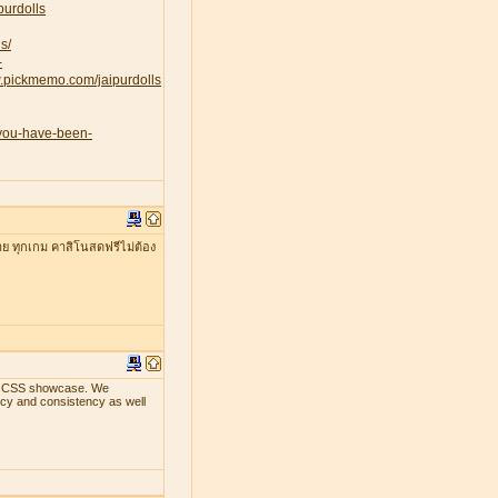
purdolls
s/
-
w.pickmemo.com/jaipurdolls
-you-have-been-
าย ทุกเกม คาสิโนสดฟรีไม่ต้อง
ith CSS showcase. We
ency and consistency as well