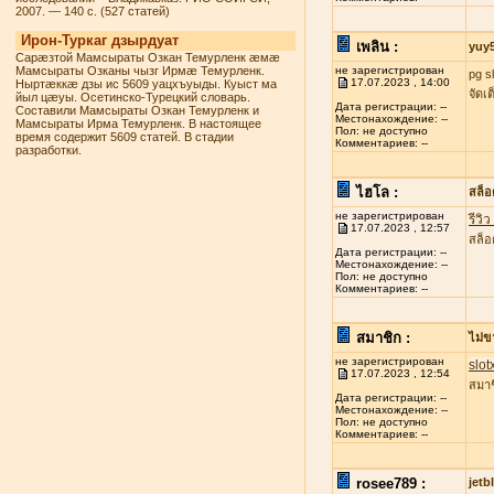
2007. — 140 с. (527 статей)
Ирон-Туркаг дзырдуат
เพลิน :
yuy
Сарæзтой Мамсыраты Озкан Темурленк æмæ
Мамсыраты Озканы чызг Ирмæ Темурленк.
не зарегистрирован
pg s
17.07.2023 , 14:00
Ныртæккæ дзы ис 5609 уацхъуыды. Куыст ма
จัดเ
йыл цæуы. Осетинско-Турецкий словарь.
Дата регистрации: --
Составили Мамсыраты Озкан Темурленк и
Местонахождение: --
Мамсыраты Ирма Темурленк. В настоящее
Пол: не доступно
время содержит 5609 статей. В стадии
Комментариев: --
разработки.
ไฮโล :
สล็
не зарегистрирован
รีวิ
17.07.2023 , 12:57
สล็อ
Дата регистрации: --
Местонахождение: --
Пол: не доступно
Комментариев: --
สมาชิก :
ไม่ข
не зарегистрирован
slot
17.07.2023 , 12:54
สมาช
Дата регистрации: --
Местонахождение: --
Пол: не доступно
Комментариев: --
rosee789 :
jetb