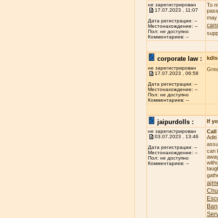
не зарегистрирован
To m
17.07.2023 , 11:07
pass
may 
Дата регистрации: --
canc
Местонахождение: --
Пол: не доступно
supp
Комментариев: --
corporate law :
kdl
не зарегистрирован
Gre
17.07.2023 , 06:58
Дата регистрации: --
Местонахождение: --
Пол: не доступно
Комментариев: --
jaipurdolls :
If y
не зарегистрирован
Call
03.07.2023 , 13:46
Adit
assu
Дата регистрации: --
can 
Местонахождение: --
away
Пол: не доступно
witho
Комментариев: --
taug
gath
ajme
Chu
Esco
Banj
Ser