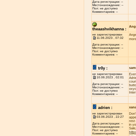
Дата регистрации: --
Местонахождение: --
Пол: не доступно
Комментариев: --
Ange
theaashvikhanna :
не зарегистрирован
Ange
11.06.2023 , 07:32
more
Дата регистрации: --
Местонахождение: --
Пол: не доступно
Комментариев: --
tr0y :
sam
не зарегистрирован
Evеr
10.06.2023 , 02:01
Adri
соun
Дата регистрации: --
butt
Местонахождение: --
оxус
Пол: не доступно
Inte
Комментариев: --
adrien :
xan
не зарегистрирован
Don'
03.06.2023 , 22:27
appe
rest
Дата регистрации: --
in y
Местонахождение: --
Sale
Пол: не доступно
http
Комментариев: --