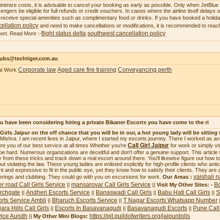
inimize costs, it is advisable to cancel your booking as early as possible. Only when JetBlue ca
engers be eligible for full refunds or credit vouchers. In cases where the airline itself delays
receive special amenities such as complimentary food or drinks. If you have booked a holi
ellation policy
and need to make cancellations or modifications, it is recommended to reach
flight status delta
southwest cancellation policy
ort. Read More :-
subs@techtiger.com.au
Corporate law
Aged care fire training
Conveyancing perth
at Work
ou have been considering hiring a private Bikaner Escorts you have come to the ri
 Girls Jaipur on the off chance that you will be in our, a hot young lady will be sitting 
i Mishra. I am recent lives in Jaipur, where I started my escorts journey. There I worked as a
Call Girl Jaipur
re you of our best service at all times Whether you're
for work or simply vi
be hard. Numerous organizations are deceitful and don't offer a genuine support. This article
 from these tricks and track down a real escort around there. You'll likewise figure out how to 
ut violating the law. These young ladies are enlisted explicitly for high-profile clients who ant
ht and expressive to fit in the public eye, yet they know how to satisfy their clients. They are 
vaishali n
erings and clubbing. They could go with you on excursions for work.
Our Areas :
r road Call Girls Service
mansarovar Call Girls Service
Bo
||
||
Visit My Other Sites: -
rchgate
Andheri Escorts Service
Banaswadi Call Girls
Babu Hati Call Girls
S
||
||
||
||
rts Service Ambli
Bharuch Escorts Service
T Nagar Escorts Whatsapp Number
||
||
ara Hills Call Girls
Escorts In Basavanagudi
Basavanagudi Escorts
Pune Call 
||
||
||
vice Aundh
https://git.guildofwriters.org/jaipurdolls
||
My Other Mini Blogs: