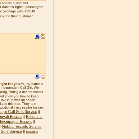
ncels a flight will
 or cancels flights, passengers
jetblue
day package with
 out to their customer
tight for you
Hi, my name is
n Independent Call Girl. We
siting, finding a decent escort
 will show you how to keep
live it up with an escort
icipate the best. They are
additionally accessible for sex
agar Call Girls Service
||
rivali Escorts
Escorts In
||
hivajinagar Escorts
||
Hebbal Escorts Service
||
||
Girls Service
Escorts
||