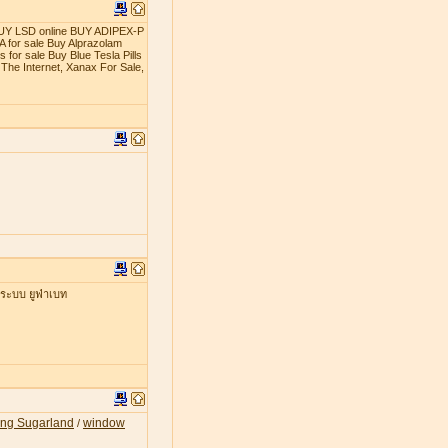
t BUY LSD online BUY ADIPEX-P
 for sale Buy Alprazolam
 for sale Buy Blue Tesla Pills
The Internet, Xanax For Sale,
่ระบบ ยูฟ่าเบท
ing Sugarland
window
/