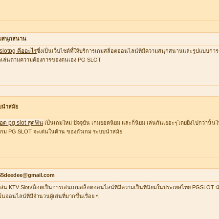
มสนุกสนาน
 slotpg คืออะไร
ซึ่งเป็นเว็บไซต์ที่ให้บริการเกมสล็อตออนไลน์ที่มีความสนุกสนานและรูปแบบการเล
อกเล่นตามความต้องการของตนเอง PG SLOT
บนำสมัย
อด pg slot สุดฟิน
เป็นเกมใหม่ ปัจจุบัน เกมยอดนิยม และก็นิยม เล่นกันเยอะๆโดยยิ่งไปกว่านั้น
กม PG SLOT จะเด่นในด้าน ของตัวเกม ระบบนำสมัย
55deedee@gmail.com
ล่น KTV Slotสล็อตเป็นการเล่นเกมสล็อตออนไลน์ที่มีความเป็นที่นิยมในประเทศไทย PGSLOT น
โนออนไลน์ที่มีจำนวนผู้เล่นที่มากขึ้นเรื่อย ๆ