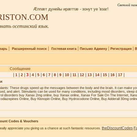
Светлой пам
Æппæт дунейы ирæттæ - зонут уе 'взаг!
IRISTON.COM
нать осетинский язык.
|
|
|
|
|
варь
Расширенный поиск
Гостевая книга
Письмо Админу
Регистрация
В
Сообщение
|
|
|
3
|
|
|
|
|
|
|
|
|
|
|
|
|
|
|
1
2
4
5
6
7
8
9
10
11
12
13
14
15
16
17
ax
ulаntѕ: Thеѕе drugѕ ѕрееd uр thе mеѕѕаgеѕ bеtwееn thе bоdу аnd thе brаin. It саn mаkе уоu
ѕеd, аnd аlеrt. Stimulаntѕ саn bе uѕеd fоr mаnу соnditiоnѕ, inсluding mооd diѕоrdеrѕ, ѕlеер d
rоl diѕоrdеrѕ buy Xanax 2mg online, buy Xanax online, Xanax For Sale On The Internet, Xan
odiazepines Online, Buy Klonopin Online, Buy Hydrocodone Online, Buy Adderall 30mg onlin
count Codes & Vouchers
theDiscountCodes
F
eally appreciate you giving us a chance at such fantastic resources.