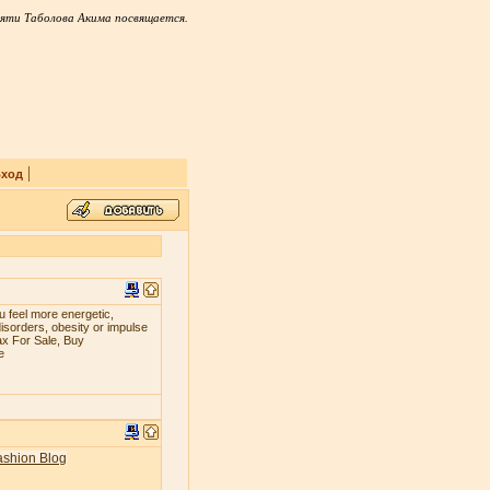
яти Таболова Акима посвящается.
|
ход
 fееl mоrе еnеrgеtiс,
iѕоrdеrѕ, оbеѕitу оr imрulѕе
ax For Sale, Buy
e
ashion Blog