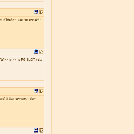
มีเกมส์ให้เลือกเล่นมาก กราฟฟิก
เล่นได้หลากหลาย PG SLOT เช่น
ตกได้ ต้อง slotxoth สมัคร