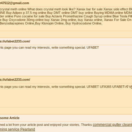
r47512@gmail.com
crystal meth online What does crystal meth look like? Xanax bar for sale Xanax side effec
NE Buy Adipex p 37.5 mg online Buy DMT online DMT buy online Buying MDMA online MDMA
er online Pure cocaine for sale Buy Actavis Promethazine Cough Syrup online Blue Tesla Pills
ne Buy Oxycodone 30mg online buy Xanax 2mg online, buy Xanax online, Xanax For Sale On 
Benzodiazepines Online,Buy Klonopin Online, Buy Hydrocodone Online,
s://ufabet2233.com/
his page you can read my interests, write something special. UFABET
s://ufabet2233.com/
his page you can read my interests, write something special. UFABET UFA365 UFABETเข้าสู
some Article
commercial gutter clean
ned a lot from your article post and enjoyed your stories. Thanks
ning service Pearland