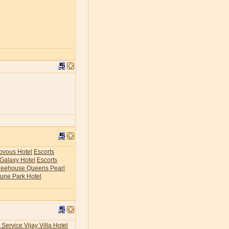
ovous Hotel
Escorts
 Galaxy Hotel
Escorts
Treehouse Queens Pearl
tune Park Hotel
 Service Vijay Villa Hotel