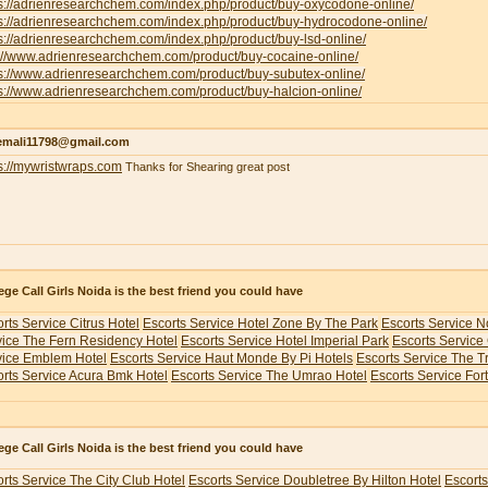
ps://adrienresearchchem.com/index.php/product/buy-oxycodone-online/
ps://adrienresearchchem.com/index.php/product/buy-hydrocodone-online/
s://adrienresearchchem.com/index.php/product/buy-lsd-online/
p://www.adrienresearchchem.com/product/buy-cocaine-online/
ps://www.adrienresearchchem.com/product/buy-subutex-online/
s://www.adrienresearchchem.com/product/buy-halcion-online/
emali11798@gmail.com
s://mywristwraps.com
Thanks for Shearing great post
ege Call Girls Noida is the best friend you could have
rts Service Citrus Hotel
Escorts Service Hotel Zone By The Park
Escorts Service N
vice The Fern Residency Hotel
Escorts Service Hotel Imperial Park
Escorts Service
vice Emblem Hotel
Escorts Service Haut Monde By Pi Hotels
Escorts Service The 
rts Service Acura Bmk Hotel
Escorts Service The Umrao Hotel
Escorts Service For
ege Call Girls Noida is the best friend you could have
rts Service The City Club Hotel
Escorts Service Doubletree By Hilton Hotel
Escorts