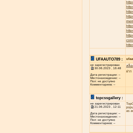
http
htt
http
http
memb
http
http
htt
cons
http
UFAAUTO789 :
ufa
не зарегистрирован
สล็อ
30.06.2023 , 16:48
ฝาก
Дата регистрации: --
Местонахождение: --
Пол: не доступно
Комментариев: --
topcssgallery :
не зарегистрирован
TopC
21.06.2023 , 12:11
popu
as a
Дата регистрации: --
Местонахождение: --
Пол: не доступно
Комментариев: --