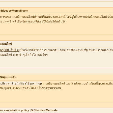
55deedee@gmail.com
lot mobile เกมสล็อตออนไลน์ที่กำลังเป็นที่ชื่นชอบเดี๋ยวนี้ ไม่มีผู้ใดไม่ทราบพีจีสล็อตออนไลน์ ที่
ต็ม แสงสว่าง สี เสียงจัดมาแบบเลิศเลอให้ผู้เล่นได้เพลินใจ
อตออนไลน์
ว pg888 เว็บตรง
เป็นเว็บไซต์ที่ให้บริการเกมคาสิโนออนไลน์ มีเกมต่างๆ ที่ผู้เล่นสามารถเลือก
ตออนไลน์ บาคาร่า รูเล็ต ไฮโล และอื่นๆ
าดทุนเเน่นอน
xoth แตกง่าย ไม่ต้องใช้ pornhup
เกมสล็อตออนไลน์ เเตกง่ายที่สุด แบบไม่ต้องเพิ่งpornhupก็แ
ิก pgslot เติมเงินเเล้วเล่นได้เลย ไม่ขาดทุนเเน่นอน
lue cancellation policy | 5 Effective Methods