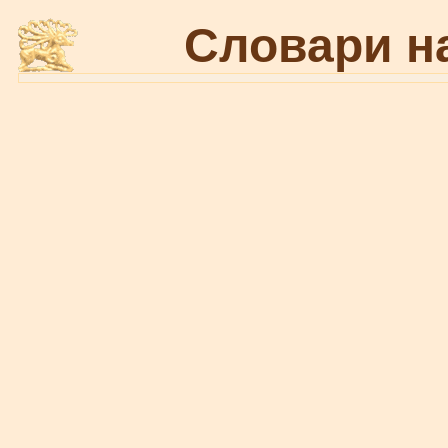
Словари н