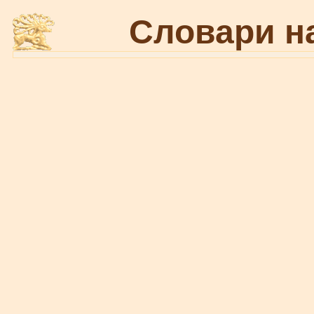
Словари н