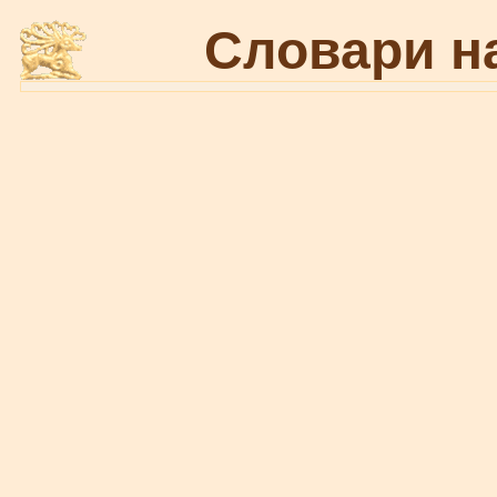
Словари н