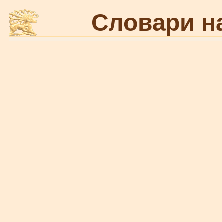
Словари н