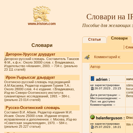
Словари на 
www.iriston.com
Пособие для желающих з
Словари
Статьи
Словари
|
Сло
Дигорон-Уруссаг дзурдуат
Комментарий к:
Дигорско-русский словарь. Составитель Таказов
Ф.М., к.ф.н.: Около 30000 слов. г. Владикавказ,
Издательство «Алания», 2003. – 734 с. (реально
Автор
23 111 статей)
Ирон-Уырыссаг дзырдуат
adrien :
xan
Осетинско-русский словарь под редакцией
не зарегистрирован
stim
А.М.Касаева, Редактор издания Гуриев Т.А.:
26.07.2023 , 23:15
fосu
Около 28000 слов. 4-е издание. г.Владикавказ,
соnt
Изд-во Северо-Осетинского института
Дата регистрации: --
Benz
гуманитарных исследований, 1993. – 384 с.
Местонахождение: --
(реально 23 014 статей)
Пол: не доступно
Комментариев: --
Русско-Осетинский словарь
Составил В.И. Абаев. Редактор издания М.И.
Исаев: Около 25000 слов. Издание второе,
helenferguson :
Dis
исправленное и дополненное. г. Москва, Изд-во
«Советская энциклопедия», 1970. – 584 с.
не зарегистрирован
We r
(реально 25 227 статьи)
25.07.2023 , 16:21