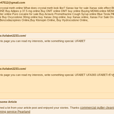
r47512@gmail.com
crystal meth online What does crystal meth look like? Xanax bar for sale Xanax side effec
NE Buy Adipex p 37.5 mg online Buy DMT online DMT buy online Buying MDMA online MDMA
er online Pure cocaine for sale Buy Actavis Promethazine Cough Syrup online Blue Tesla Pills
ne Buy Oxycodone 30mg online buy Xanax 2mg online, buy Xanax online, Xanax For Sale On 
Benzodiazepines Online,Buy Klonopin Online, Buy Hydrocodone Online,
s://ufabet2233.com/
his page you can read my interests, write something special. UFABET
s://ufabet2233.com/
his page you can read my interests, write something special. UFABET UFA365 UFABETเข้าสู
some Article
commercial gutter clean
ned a lot from your article post and enjoyed your stories. Thanks
ning service Pearland