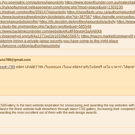
s://yo.poematrix.com/autores/jaipurdolls
https://www.downthunder.com.au/mates/jai
ps://rulesofsurvival.neteasegamer.com/home.php?mod=space&uid=1303230
s://redpah.com/profile/359147/jaipurdolls
https://classifieds.ursu.ca/author/jaipurdoll
s://www.businessfreedirectory.biz/details.php?id=387587
https://aimsttp.org/cop/top
ers/jaipurdolls/profile/
https://ifs.decidim.de/profiles/jaipurdolls/activity
https://ww
s://auto-file.org/member.php?action=profile&uid=585548
s://www.backlinkcontroller.com/website/eKuflF6txvpH3aAA6IX6
ps://openwhyd.org/u/64a1271ed1b1033fa615697c
https://macro.market/company/if
idering-hiring-a-private-jaipur-escorts-you-have-come-to-the-right-place
s://wpzone.co/blog/author/jaipurdolls/
auto789@gmail.com
ตยูฟ่า789
สมัคร UFABET789 เว็บแทงบอล เว็บแม่ สมัครง่ายรับโบนัสฟรี เดโม่ บาคาร่า ได้ทุกค่
SSGallery is the best website inspiration for showcasing and awarding the top websites w
larize the finest website built elsewhere through latest CSS gallery, increasing their compet
warding the most excellent out of them with the web design awards.