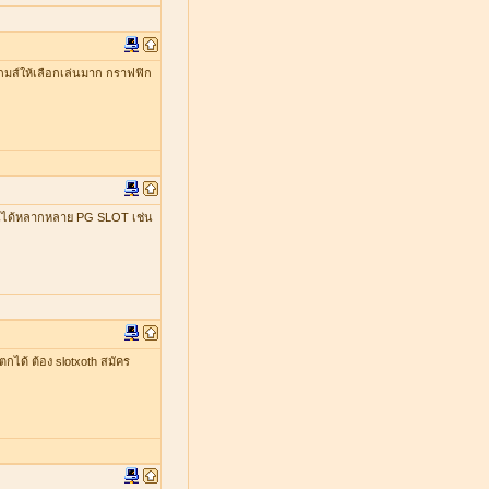
มีเกมส์ให้เลือกเล่นมาก กราฟฟิก
เล่นได้หลากหลาย PG SLOT เช่น
ตกได้ ต้อง slotxoth สมัคร