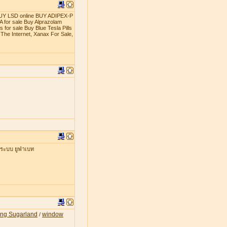
t BUY LSD online BUY ADIPEX-P
 for sale Buy Alprazolam
 for sale Buy Blue Tesla Pills
The Internet, Xanax For Sale,
่ระบบ ยูฟ่าเบท
ing Sugarland
window
/