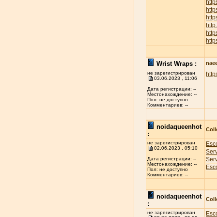
htt
htt
http
htt
htt
http
Wrist Wraps :
nae
не зарегистрирован
http
03.06.2023 , 11:06
Дата регистрации: --
Местонахождение: --
Пол: не доступно
Комментариев: --
noidaqueenhot
Coll
:
не зарегистрирован
Esco
02.06.2023 , 05:10
Ser
Ser
Дата регистрации: --
Местонахождение: --
Esco
Пол: не доступно
Комментариев: --
noidaqueenhot
Coll
:
не зарегистрирован
Esco