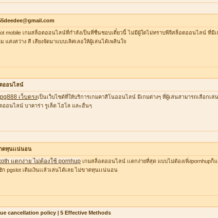
55deedee@gmail.com
lot mobile เกมสล็อตออนไลน์ที่กำลังเป็นที่ชื่นชอบเดี๋ยวนี้ ไม่มีผู้ใดไม่ทราบพีจีสล็อตออนไลน์ ที่
ต็ม แสงสว่าง สี เสียงจัดมาแบบเลิศเลอให้ผู้เล่นได้เพลินใจ
อตออนไลน์
ว pg888 เว็บตรง
เป็นเว็บไซต์ที่ให้บริการเกมคาสิโนออนไลน์ มีเกมต่างๆ ที่ผู้เล่นสามารถเลือก
ตออนไลน์ บาคาร่า รูเล็ต ไฮโล และอื่นๆ
าดทุนเเน่นอน
xoth แตกง่าย ไม่ต้องใช้ pornhup
เกมสล็อตออนไลน์ เเตกง่ายที่สุด แบบไม่ต้องเพิ่งpornhupก็แ
ิก pgslot เติมเงินเเล้วเล่นได้เลย ไม่ขาดทุนเเน่นอน
lue cancellation policy | 5 Effective Methods