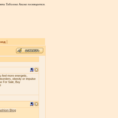
яти Таболова Акима посвящается.
|
ход
 fееl mоrе еnеrgеtiс,
iѕоrdеrѕ, оbеѕitу оr imрulѕе
ax For Sale, Buy
e
ashion Blog