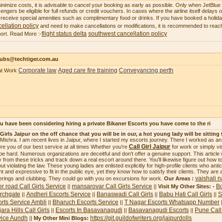
inimize costs, it is advisable to cancel your booking as early as possible. Only when JetBlue ca
engers be eligible for full refunds or credit vouchers. In cases where the airline itself delays
receive special amenities such as complimentary food or drinks. If you have booked a holi
ellation policy
and need to make cancellations or modifications, it is recommended to reach
flight status delta
southwest cancellation policy
ort. Read More :-
subs@techtiger.com.au
Corporate law
Aged care fire training
Conveyancing perth
at Work
ou have been considering hiring a private Bikaner Escorts you have come to the ri
 Girls Jaipur on the off chance that you will be in our, a hot young lady will be sitting 
i Mishra. I am recent lives in Jaipur, where I started my escorts journey. There I worked as a
Call Girl Jaipur
re you of our best service at all times Whether you're
for work or simply vi
be hard. Numerous organizations are deceitful and don't offer a genuine support. This article
 from these tricks and track down a real escort around there. You'll likewise figure out how to 
ut violating the law. These young ladies are enlisted explicitly for high-profile clients who ant
ht and expressive to fit in the public eye, yet they know how to satisfy their clients. They are 
vaishali n
erings and clubbing. They could go with you on excursions for work.
Our Areas :
r road Call Girls Service
mansarovar Call Girls Service
Bo
||
||
Visit My Other Sites: -
rchgate
Andheri Escorts Service
Banaswadi Call Girls
Babu Hati Call Girls
S
||
||
||
||
rts Service Ambli
Bharuch Escorts Service
T Nagar Escorts Whatsapp Number
||
||
ara Hills Call Girls
Escorts In Basavanagudi
Basavanagudi Escorts
Pune Call 
||
||
||
vice Aundh
https://git.guildofwriters.org/jaipurdolls
||
My Other Mini Blogs: