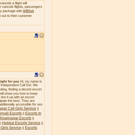
ncels a flight will
 or cancels flights, passengers
jetblue
day package with
 out to their customer
tight for you
Hi, my name is
n Independent Call Girl. We
siting, finding a decent escort
 will show you how to keep
live it up with an escort
icipate the best. They are
additionally accessible for sex
agar Call Girls Service
||
rivali Escorts
Escorts In
||
hivajinagar Escorts
||
Hebbal Escorts Service
||
||
Girls Service
Escorts
||