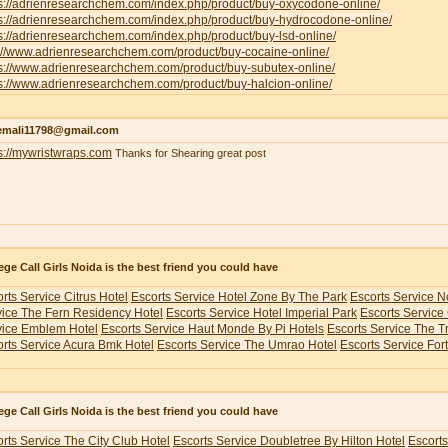
ps://adrienresearchchem.com/index.php/product/buy-oxycodone-online/
ps://adrienresearchchem.com/index.php/product/buy-hydrocodone-online/
s://adrienresearchchem.com/index.php/product/buy-lsd-online/
p://www.adrienresearchchem.com/product/buy-cocaine-online/
ps://www.adrienresearchchem.com/product/buy-subutex-online/
s://www.adrienresearchchem.com/product/buy-halcion-online/
emali11798@gmail.com
s://mywristwraps.com
Thanks for Shearing great post
ege Call Girls Noida is the best friend you could have
rts Service Citrus Hotel
Escorts Service Hotel Zone By The Park
Escorts Service N
vice The Fern Residency Hotel
Escorts Service Hotel Imperial Park
Escorts Service
vice Emblem Hotel
Escorts Service Haut Monde By Pi Hotels
Escorts Service The 
rts Service Acura Bmk Hotel
Escorts Service The Umrao Hotel
Escorts Service For
ege Call Girls Noida is the best friend you could have
rts Service The City Club Hotel
Escorts Service Doubletree By Hilton Hotel
Escorts