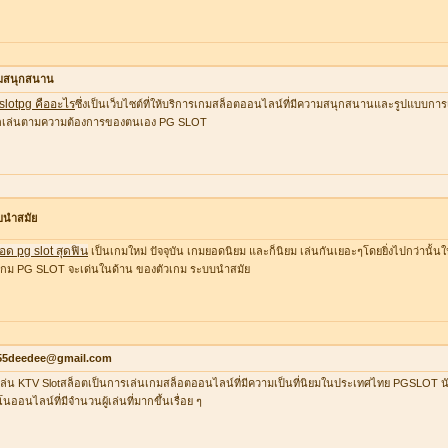
มสนุกสนาน
 slotpg คืออะไร
ซึ่งเป็นเว็บไซต์ที่ให้บริการเกมสล็อตออนไลน์ที่มีความสนุกสนานและรูปแบบการเล
อกเล่นตามความต้องการของตนเอง PG SLOT
บนำสมัย
อด pg slot สุดฟิน
เป็นเกมใหม่ ปัจจุบัน เกมยอดนิยม และก็นิยม เล่นกันเยอะๆโดยยิ่งไปกว่านั้น
กม PG SLOT จะเด่นในด้าน ของตัวเกม ระบบนำสมัย
55deedee@gmail.com
ล่น KTV Slotสล็อตเป็นการเล่นเกมสล็อตออนไลน์ที่มีความเป็นที่นิยมในประเทศไทย PGSLOT น
โนออนไลน์ที่มีจำนวนผู้เล่นที่มากขึ้นเรื่อย ๆ