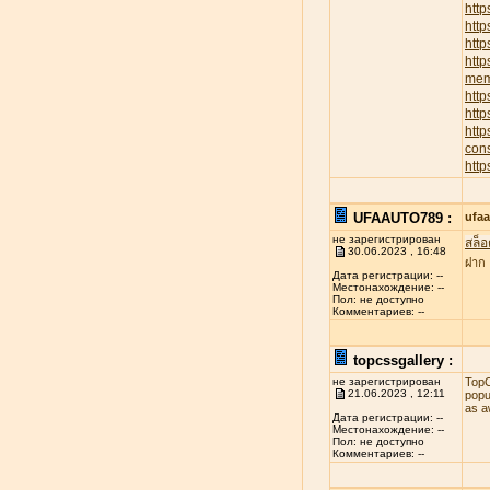
http
htt
http
http
memb
http
http
htt
cons
http
UFAAUTO789 :
ufa
не зарегистрирован
สล็อ
30.06.2023 , 16:48
ฝาก
Дата регистрации: --
Местонахождение: --
Пол: не доступно
Комментариев: --
topcssgallery :
не зарегистрирован
TopC
21.06.2023 , 12:11
popu
as a
Дата регистрации: --
Местонахождение: --
Пол: не доступно
Комментариев: --