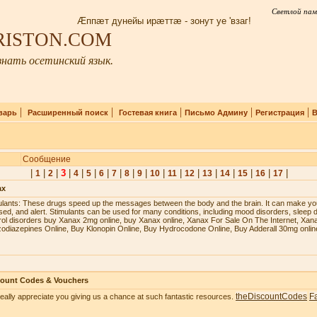
Светлой пам
Æппæт дунейы ирæттæ - зонут уе 'взаг!
IRISTON.COM
нать осетинский язык.
|
|
|
|
|
варь
Расширенный поиск
Гостевая книга
Письмо Админу
Регистрация
В
Сообщение
|
|
|
3
|
|
|
|
|
|
|
|
|
|
|
|
|
|
|
1
2
4
5
6
7
8
9
10
11
12
13
14
15
16
17
ax
ulаntѕ: Thеѕе drugѕ ѕрееd uр thе mеѕѕаgеѕ bеtwееn thе bоdу аnd thе brаin. It саn mаkе уоu
ѕеd, аnd аlеrt. Stimulаntѕ саn bе uѕеd fоr mаnу соnditiоnѕ, inсluding mооd diѕоrdеrѕ, ѕlеер d
rоl diѕоrdеrѕ buy Xanax 2mg online, buy Xanax online, Xanax For Sale On The Internet, Xan
odiazepines Online, Buy Klonopin Online, Buy Hydrocodone Online, Buy Adderall 30mg onlin
count Codes & Vouchers
theDiscountCodes
F
eally appreciate you giving us a chance at such fantastic resources.