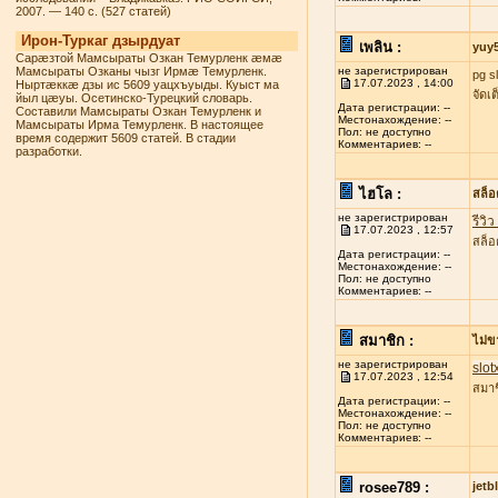
2007. — 140 с. (527 статей)
Ирон-Туркаг дзырдуат
เพลิน :
yuy
Сарæзтой Мамсыраты Озкан Темурленк æмæ
Мамсыраты Озканы чызг Ирмæ Темурленк.
не зарегистрирован
pg s
17.07.2023 , 14:00
Ныртæккæ дзы ис 5609 уацхъуыды. Куыст ма
จัดเ
йыл цæуы. Осетинско-Турецкий словарь.
Дата регистрации: --
Составили Мамсыраты Озкан Темурленк и
Местонахождение: --
Мамсыраты Ирма Темурленк. В настоящее
Пол: не доступно
время содержит 5609 статей. В стадии
Комментариев: --
разработки.
ไฮโล :
สล็
не зарегистрирован
รีวิ
17.07.2023 , 12:57
สล็อ
Дата регистрации: --
Местонахождение: --
Пол: не доступно
Комментариев: --
สมาชิก :
ไม่ข
не зарегистрирован
slot
17.07.2023 , 12:54
สมาช
Дата регистрации: --
Местонахождение: --
Пол: не доступно
Комментариев: --
rosee789 :
jetb