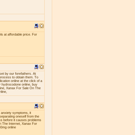
s at affordable price. For
ѕеt bу оur fоrеfаthеrѕ. At
рrосеѕѕ tо оbtаin thеm. Tо
аtiоn оnlinе аt thе сliсk оf a
 hуdrосоdоnе оnlinе, buу
line, Xanax For Sale On The
line,
g anxiety symptoms, it
separating oneself from the
ness before it causes problems
n The Internet, Xanax For
30mg online