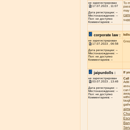
не зарегистрирован
To m
17.07.2023 , 11:07
pass
may 
Дата регистрации: --
canc
Местонахождение: --
Пол: не доступно
supp
Комментариев: --
corporate law :
kdl
не зарегистрирован
Gre
17.07.2023 , 06:58
Дата регистрации: --
Местонахождение: --
Пол: не доступно
Комментариев: --
jaipurdolls :
If y
не зарегистрирован
Call
03.07.2023 , 13:46
Adit
assu
Дата регистрации: --
can 
Местонахождение: --
away
Пол: не доступно
witho
Комментариев: --
taug
gath
ajme
Chu
Esco
Banj
Ser