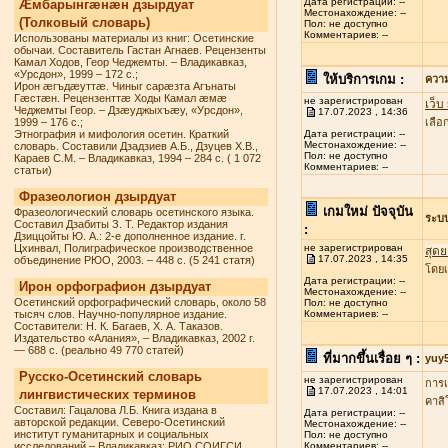
Дата регистрации: --
Æмбарынгæнæн дзырдуат
Местонахождение: --
(Толковый словарь)
Пол: не доступно
Комментариев: --
Использованы материалы из книг: Осетинские
обычаи. Составитель Гастан Агнаев. Рецензенты
Камал Ходов, Геор Чеджемты. – Владикавказ,
«Урсдон», 1999 – 172 с.;
ให้บริการเกม :
ควา
Ирон æгъдæуттæ. Чиныг сарæзта Агънаты
Гæстæн. Рецензенттæ Ходы Камал æмæ
не зарегистрирован
เว็บ
Чеджемты Геор. – Дзæуджыхъæу, «Урсдон»,
17.07.2023 , 14:36
1999 – 176 с.;
เลื
Этнография и мифология осетин. Краткий
Дата регистрации: --
Местонахождение: --
словарь. Составили Дзадзиев А.Б., Дзуцев Х.В.,
Пол: не доступно
Караев С.М. – Владикавказ, 1994 – 284 с. ( 1 072
Комментариев: --
статьи)
Фразеологион дзырдуат
เกมใหม่ ปัจจุบัน
Фразеологический словарь осетинского языка.
ระบ
Составил Дзабиты З. Т. Редактор издания
:
Дзиццойты Ю. А.: 2-е дополненное издание. г.
Цхинвал, Полиграфическое производственное
не зарегистрирован
สุดย
17.07.2023 , 14:35
объединение РЮО, 2003. – 448 с. (5 241 статя)
โดยเ
Дата регистрации: --
Ирон орфографион дзырдуат
Местонахождение: --
Осетинский орфографический словарь, около 58
Пол: не доступно
тысяч слов. Научно-популярное издание.
Комментариев: --
Составители: Н. К. Багаев, Х. А. Таказов.
Издательство «Алания», – Владикавказ, 2002 г.
— 688 с. (реально 49 770 статей)
ที่มากขึ้นเรื่อย ๆ :
yuy
Русско-Осетинский словарь
не зарегистрирован
การเ
17.07.2023 , 14:01
лингвистических терминов
คาสิ
Составил: Гацалова Л.Б. Книга издана в
Дата регистрации: --
авторской редакции. Северо-Осетинский
Местонахождение: --
институт гуманитарных и социальных
Пол: не доступно
исследований – Владикавказ: РИО СОИГСИ,
Комментариев: --