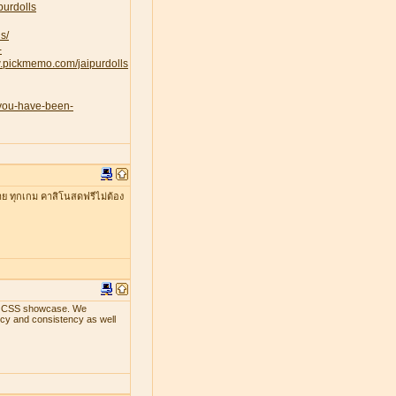
purdolls
s/
-
w.pickmemo.com/jaipurdolls
-you-have-been-
าย ทุกเกม คาสิโนสดฟรีไม่ต้อง
ith CSS showcase. We
ency and consistency as well