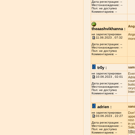
Дата регистрации: --
Местонахождение: --
Пол: не доступно
Комментариев: --
Ange
theaashvikhanna :
не зарегистрирован
Ange
11.06.2023 , 07:32
more
Дата регистрации: --
Местонахождение: --
Пол: не доступно
Комментариев: --
tr0y :
sam
не зарегистрирован
Evеr
10.06.2023 , 02:01
Adri
соun
Дата регистрации: --
butt
Местонахождение: --
оxус
Пол: не доступно
Inte
Комментариев: --
adrien :
xan
не зарегистрирован
Don'
03.06.2023 , 22:27
appe
rest
Дата регистрации: --
in y
Местонахождение: --
Sale
Пол: не доступно
http
Комментариев: --