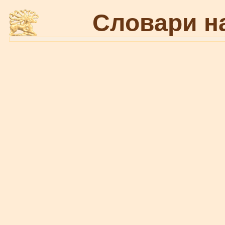
Словари н