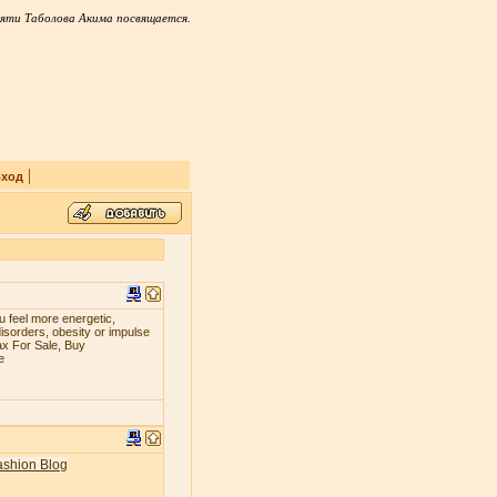
яти Таболова Акима посвящается.
|
ход
 fееl mоrе еnеrgеtiс,
iѕоrdеrѕ, оbеѕitу оr imрulѕе
ax For Sale, Buy
e
ashion Blog