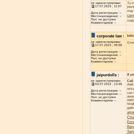
не зарегистрирован
To m
17.07.2023 , 11:07
pass
may 
Дата регистрации: --
canc
Местонахождение: --
Пол: не доступно
supp
Комментариев: --
corporate law :
kdl
не зарегистрирован
Gre
17.07.2023 , 06:58
Дата регистрации: --
Местонахождение: --
Пол: не доступно
Комментариев: --
jaipurdolls :
If y
не зарегистрирован
Call
03.07.2023 , 13:46
Adit
assu
Дата регистрации: --
can 
Местонахождение: --
away
Пол: не доступно
witho
Комментариев: --
taug
gath
ajme
Chu
Esco
Banj
Ser