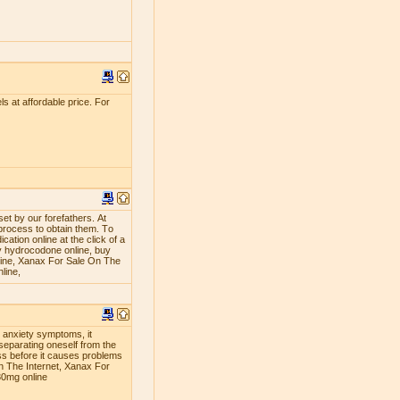
s at affordable price. For
ѕеt bу оur fоrеfаthеrѕ. At
рrосеѕѕ tо оbtаin thеm. Tо
аtiоn оnlinе аt thе сliсk оf a
 hуdrосоdоnе оnlinе, buу
line, Xanax For Sale On The
line,
g anxiety symptoms, it
separating oneself from the
ness before it causes problems
n The Internet, Xanax For
30mg online