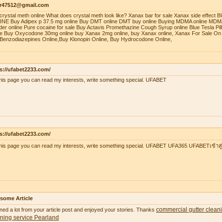
r47512@gmail.com
crystal meth online What does crystal meth look like? Xanax bar for sale Xanax side effec
NE Buy Adipex p 37.5 mg online Buy DMT online DMT buy online Buying MDMA online MDMA
er online Pure cocaine for sale Buy Actavis Promethazine Cough Syrup online Blue Tesla Pills
ne Buy Oxycodone 30mg online buy Xanax 2mg online, buy Xanax online, Xanax For Sale On 
Benzodiazepines Online,Buy Klonopin Online, Buy Hydrocodone Online,
s://ufabet2233.com/
his page you can read my interests, write something special. UFABET
s://ufabet2233.com/
his page you can read my interests, write something special. UFABET UFA365 UFABETเข้าสู
some Article
commercial gutter clean
ned a lot from your article post and enjoyed your stories. Thanks
ning service Pearland