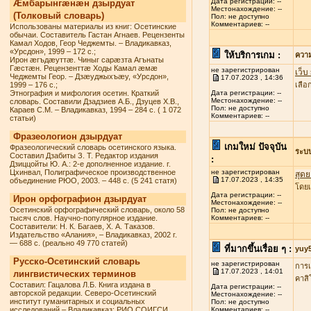
Дата регистрации: --
Æмбарынгæнæн дзырдуат
Местонахождение: --
(Толковый словарь)
Пол: не доступно
Комментариев: --
Использованы материалы из книг: Осетинские
обычаи. Составитель Гастан Агнаев. Рецензенты
Камал Ходов, Геор Чеджемты. – Владикавказ,
«Урсдон», 1999 – 172 с.;
ให้บริการเกม :
ควา
Ирон æгъдæуттæ. Чиныг сарæзта Агънаты
Гæстæн. Рецензенттæ Ходы Камал æмæ
не зарегистрирован
เว็บ
Чеджемты Геор. – Дзæуджыхъæу, «Урсдон»,
17.07.2023 , 14:36
1999 – 176 с.;
เลื
Этнография и мифология осетин. Краткий
Дата регистрации: --
Местонахождение: --
словарь. Составили Дзадзиев А.Б., Дзуцев Х.В.,
Пол: не доступно
Караев С.М. – Владикавказ, 1994 – 284 с. ( 1 072
Комментариев: --
статьи)
Фразеологион дзырдуат
เกมใหม่ ปัจจุบัน
Фразеологический словарь осетинского языка.
ระบ
Составил Дзабиты З. Т. Редактор издания
:
Дзиццойты Ю. А.: 2-е дополненное издание. г.
Цхинвал, Полиграфическое производственное
не зарегистрирован
สุดย
17.07.2023 , 14:35
объединение РЮО, 2003. – 448 с. (5 241 статя)
โดยเ
Дата регистрации: --
Ирон орфографион дзырдуат
Местонахождение: --
Осетинский орфографический словарь, около 58
Пол: не доступно
тысяч слов. Научно-популярное издание.
Комментариев: --
Составители: Н. К. Багаев, Х. А. Таказов.
Издательство «Алания», – Владикавказ, 2002 г.
— 688 с. (реально 49 770 статей)
ที่มากขึ้นเรื่อย ๆ :
yuy
Русско-Осетинский словарь
не зарегистрирован
การเ
17.07.2023 , 14:01
лингвистических терминов
คาสิ
Составил: Гацалова Л.Б. Книга издана в
Дата регистрации: --
авторской редакции. Северо-Осетинский
Местонахождение: --
институт гуманитарных и социальных
Пол: не доступно
исследований – Владикавказ: РИО СОИГСИ,
Комментариев: --