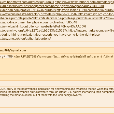
s://yo.poematrix.com/autores/jaipurdolls
https://www.downthunder.com.au/mates/jai
ps://rulesofsurvival.neteasegamer.com/home.php?mod=space&uid=1303230
s://redpah.com/profile/359147/jaipurdolls
https://classifieds.ursu.ca/author/jaipurdoll
s://www.businessfreedirectory.biz/details.php?id=387587
https://aimsttp.org/cop/top
ers/jaipurdolls/profile/
https://ifs.decidim.de/profiles/jaipurdolls/activity
https://ww
s://auto-file.org/member.php?action=profile&uid=585548
s://www.backlinkcontroller.com/website/eKuflF6txvpH3aAA6IX6
ps://openwhyd.org/u/64a1271ed1b1033fa615697c
https://macro.market/company/if
idering-hiring-a-private-jaipur-escorts-you-have-come-to-the-right-place
s://wpzone.co/blog/author/jaipurdolls/
auto789@gmail.com
ตยูฟ่า789
สมัคร UFABET789 เว็บแทงบอล เว็บแม่ สมัครง่ายรับโบนัสฟรี เดโม่ บาคาร่า ได้ทุกค่
SSGallery is the best website inspiration for showcasing and awarding the top websites w
larize the finest website built elsewhere through latest CSS gallery, increasing their compet
warding the most excellent out of them with the web design awards.