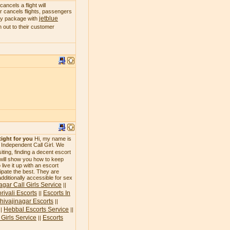
ncels a flight will
 or cancels flights, passengers
jetblue
day package with
 out to their customer
tight for you
Hi, my name is
n Independent Call Girl. We
siting, finding a decent escort
 will show you how to keep
live it up with an escort
icipate the best. They are
additionally accessible for sex
agar Call Girls Service
||
rivali Escorts
Escorts In
||
hivajinagar Escorts
||
Hebbal Escorts Service
||
||
Girls Service
Escorts
||