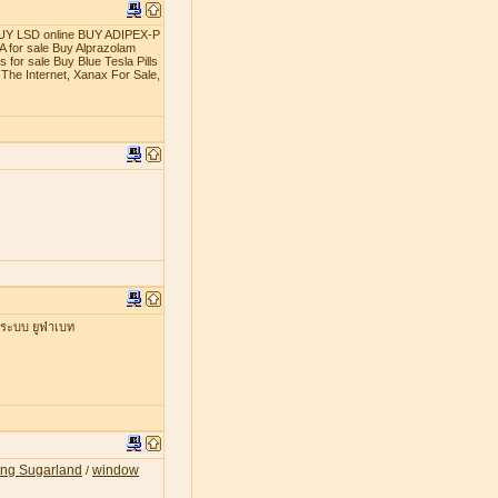
t BUY LSD online BUY ADIPEX-P
 for sale Buy Alprazolam
 for sale Buy Blue Tesla Pills
The Internet, Xanax For Sale,
่ระบบ ยูฟ่าเบท
ing Sugarland
window
/