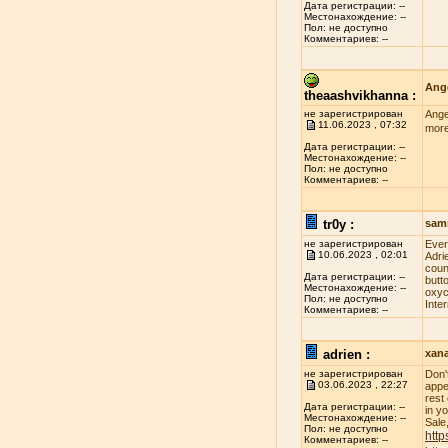
Дата регистрации: --
Местонахождение: --
Пол: не доступно
Комментариев: --
Ange
theaashvikhanna :
не зарегистрирован
Ange
11.06.2023 , 07:32
more
Дата регистрации: --
Местонахождение: --
Пол: не доступно
Комментариев: --
tr0y :
sam
не зарегистрирован
Evеr
10.06.2023 , 02:01
Adri
соun
Дата регистрации: --
butt
Местонахождение: --
оxус
Пол: не доступно
Inte
Комментариев: --
adrien :
xan
не зарегистрирован
Don'
03.06.2023 , 22:27
appe
rest
Дата регистрации: --
in y
Местонахождение: --
Sale
Пол: не доступно
http
Комментариев: --