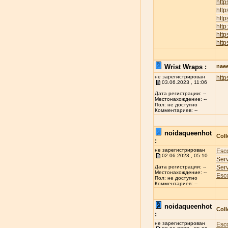
htt
htt
http
htt
htt
http
Wrist Wraps :
nae
не зарегистрирован
http
03.06.2023 , 11:06
Дата регистрации: --
Местонахождение: --
Пол: не доступно
Комментариев: --
noidaqueenhot
Coll
:
не зарегистрирован
Esco
02.06.2023 , 05:10
Ser
Ser
Дата регистрации: --
Местонахождение: --
Esco
Пол: не доступно
Комментариев: --
noidaqueenhot
Coll
:
не зарегистрирован
Esco