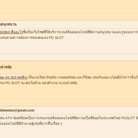
มสนุกสนาน
 slotpg คืออะไร
ซึ่งเป็นเว็บไซต์ที่ให้บริการเกมสล็อตออนไลน์ที่มีความสนุกสนานและรูปแบบการเล
อกเล่นตามความต้องการของตนเอง PG SLOT
บนำสมัย
อด pg slot สุดฟิน
เป็นเกมใหม่ ปัจจุบัน เกมยอดนิยม และก็นิยม เล่นกันเยอะๆโดยยิ่งไปกว่านั้น
กม PG SLOT จะเด่นในด้าน ของตัวเกม ระบบนำสมัย
55deedee@gmail.com
ล่น KTV Slotสล็อตเป็นการเล่นเกมสล็อตออนไลน์ที่มีความเป็นที่นิยมในประเทศไทย PGSLOT น
โนออนไลน์ที่มีจำนวนผู้เล่นที่มากขึ้นเรื่อย ๆ