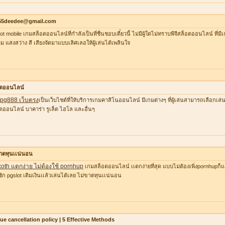
55deedee@gmail.com
lot mobile เกมสล็อตออนไลน์ที่กำลังเป็นที่ชื่นชอบเดี๋ยวนี้ ไม่มีผู้ใดไม่ทราบพีจีสล็อตออนไลน์ ที่
ต็ม แสงสว่าง สี เสียงจัดมาแบบเลิศเลอให้ผู้เล่นได้เพลินใจ
อตออนไลน์
ว pg888 เว็บตรง
เป็นเว็บไซต์ที่ให้บริการเกมคาสิโนออนไลน์ มีเกมต่างๆ ที่ผู้เล่นสามารถเลือก
ตออนไลน์ บาคาร่า รูเล็ต ไฮโล และอื่นๆ
าดทุนเเน่นอน
xoth แตกง่าย ไม่ต้องใช้ pornhup
เกมสล็อตออนไลน์ เเตกง่ายที่สุด แบบไม่ต้องเพิ่งpornhupก็แ
ิก pgslot เติมเงินเเล้วเล่นได้เลย ไม่ขาดทุนเเน่นอน
lue cancellation policy | 5 Effective Methods