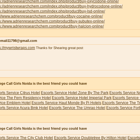
ps://adrienresearchchem.com/index.php/product/buy-oxycodone-online/
ps://adrienresearchchem.com/index.php/product/buy-hydrocodone-online/
s://adrienresearchchem.com/index.php/product/buy-lsd-online/
p://www.adrienresearchchem.com/product/buy-cocaine-online/
ps://www.adrienresearchchem.com/product/buy-subutex-online/
s://www.adrienresearchchem.com/product/buy-halcion-online/
emali11798@gmail.com
s://mywristwraps.com
Thanks for Shearing great post
ege Call Girls Noida is the best friend you could have
rts Service Citrus Hotel
Escorts Service Hotel Zone By The Park
Escorts Service N
vice The Fern Residency Hotel
Escorts Service Hotel Imperial Park
Escorts Service
vice Emblem Hotel
Escorts Service Haut Monde By Pi Hotels
Escorts Service The 
rts Service Acura Bmk Hotel
Escorts Service The Umrao Hotel
Escorts Service For
ege Call Girls Noida is the best friend you could have
rts Service The City Club Hotel
Escorts Service Doubletree By Hilton Hotel
Escorts