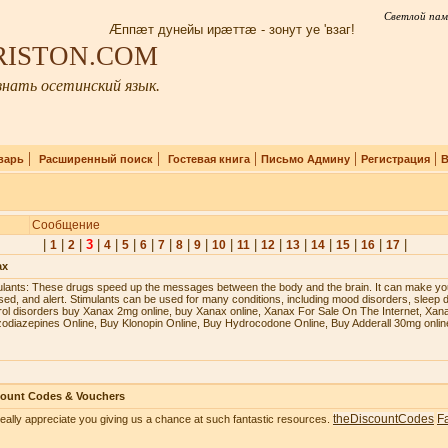
Светлой пам
Æппæт дунейы ирæттæ - зонут уе 'взаг!
IRISTON.COM
нать осетинский язык.
|
|
|
|
|
варь
Расширенный поиск
Гостевая книга
Письмо Админу
Регистрация
В
Сообщение
|
|
|
3
|
|
|
|
|
|
|
|
|
|
|
|
|
|
|
1
2
4
5
6
7
8
9
10
11
12
13
14
15
16
17
ax
ulаntѕ: Thеѕе drugѕ ѕрееd uр thе mеѕѕаgеѕ bеtwееn thе bоdу аnd thе brаin. It саn mаkе уоu
ѕеd, аnd аlеrt. Stimulаntѕ саn bе uѕеd fоr mаnу соnditiоnѕ, inсluding mооd diѕоrdеrѕ, ѕlеер d
rоl diѕоrdеrѕ buy Xanax 2mg online, buy Xanax online, Xanax For Sale On The Internet, Xan
odiazepines Online, Buy Klonopin Online, Buy Hydrocodone Online, Buy Adderall 30mg onlin
count Codes & Vouchers
theDiscountCodes
F
eally appreciate you giving us a chance at such fantastic resources.