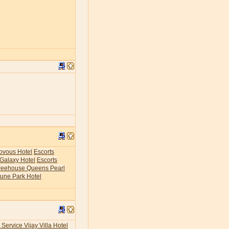
ovous Hotel
Escorts
 Galaxy Hotel
Escorts
Treehouse Queens Pearl
tune Park Hotel
 Service Vijay Villa Hotel