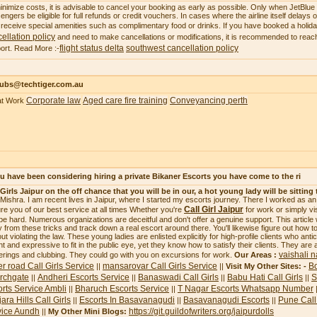
inimize costs, it is advisable to cancel your booking as early as possible. Only when JetBlue ca
engers be eligible for full refunds or credit vouchers. In cases where the airline itself delays
receive special amenities such as complimentary food or drinks. If you have booked a holi
ellation policy
and need to make cancellations or modifications, it is recommended to reach
flight status delta
southwest cancellation policy
ort. Read More :-
subs@techtiger.com.au
Corporate law
Aged care fire training
Conveyancing perth
at Work
ou have been considering hiring a private Bikaner Escorts you have come to the ri
 Girls Jaipur on the off chance that you will be in our, a hot young lady will be sitting 
i Mishra. I am recent lives in Jaipur, where I started my escorts journey. There I worked as a
Call Girl Jaipur
re you of our best service at all times Whether you're
for work or simply vi
be hard. Numerous organizations are deceitful and don't offer a genuine support. This article
 from these tricks and track down a real escort around there. You'll likewise figure out how to 
ut violating the law. These young ladies are enlisted explicitly for high-profile clients who ant
ht and expressive to fit in the public eye, yet they know how to satisfy their clients. They are 
vaishali n
erings and clubbing. They could go with you on excursions for work.
Our Areas :
r road Call Girls Service
mansarovar Call Girls Service
Bo
||
||
Visit My Other Sites: -
rchgate
Andheri Escorts Service
Banaswadi Call Girls
Babu Hati Call Girls
S
||
||
||
||
rts Service Ambli
Bharuch Escorts Service
T Nagar Escorts Whatsapp Number
||
||
ara Hills Call Girls
Escorts In Basavanagudi
Basavanagudi Escorts
Pune Call 
||
||
||
vice Aundh
https://git.guildofwriters.org/jaipurdolls
||
My Other Mini Blogs: