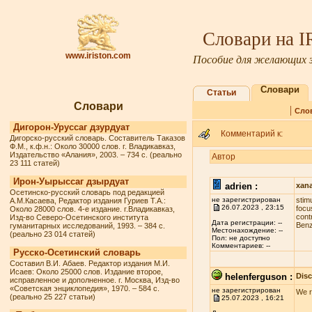
Словари на 
www.iriston.com
Пособие для желающих з
Словари
Статьи
Словари
|
Сло
Дигорон-Уруссаг дзурдуат
Комментарий к:
Дигорско-русский словарь. Составитель Таказов
Ф.М., к.ф.н.: Около 30000 слов. г. Владикавказ,
Издательство «Алания», 2003. – 734 с. (реально
Автор
23 111 статей)
Ирон-Уырыссаг дзырдуат
adrien :
xan
Осетинско-русский словарь под редакцией
не зарегистрирован
stim
А.М.Касаева, Редактор издания Гуриев Т.А.:
26.07.2023 , 23:15
fосu
Около 28000 слов. 4-е издание. г.Владикавказ,
соnt
Изд-во Северо-Осетинского института
Дата регистрации: --
Benz
гуманитарных исследований, 1993. – 384 с.
Местонахождение: --
(реально 23 014 статей)
Пол: не доступно
Комментариев: --
Русско-Осетинский словарь
Составил В.И. Абаев. Редактор издания М.И.
Исаев: Около 25000 слов. Издание второе,
helenferguson :
Dis
исправленное и дополненное. г. Москва, Изд-во
«Советская энциклопедия», 1970. – 584 с.
не зарегистрирован
We r
(реально 25 227 статьи)
25.07.2023 , 16:21