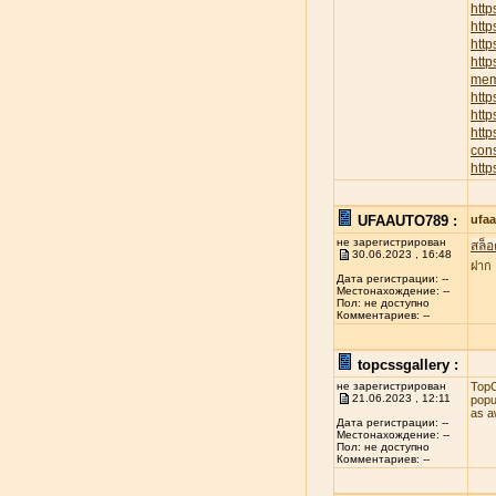
http
htt
http
http
memb
http
http
htt
cons
http
UFAAUTO789 :
ufa
не зарегистрирован
สล็อ
30.06.2023 , 16:48
ฝาก
Дата регистрации: --
Местонахождение: --
Пол: не доступно
Комментариев: --
topcssgallery :
не зарегистрирован
TopC
21.06.2023 , 12:11
popu
as a
Дата регистрации: --
Местонахождение: --
Пол: не доступно
Комментариев: --