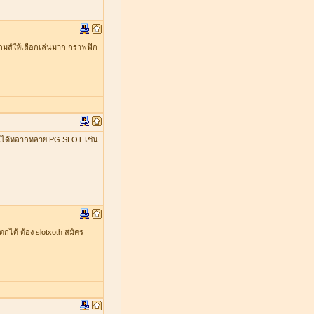
มีเกมส์ให้เลือกเล่นมาก กราฟฟิก
เล่นได้หลากหลาย PG SLOT เช่น
ตกได้ ต้อง slotxoth สมัคร