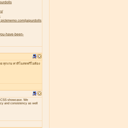
purdolls
s/
-
w.pickmemo.com/jaipurdolls
-you-have-been-
าย ทุกเกม คาสิโนสดฟรีไม่ต้อง
ith CSS showcase. We
ency and consistency as well