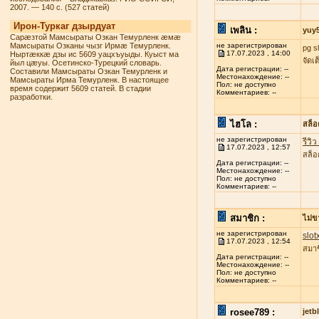
2007. — 140 с. (527 статей)
Ирон-Туркаг дзырдуат
เพลิน :
yuy
Сарæзтой Мамсыраты Озкан Темурленк æмæ
Мамсыраты Озканы чызг Ирмæ Темурленк.
не зарегистрирован
pg s
17.07.2023 , 14:00
Ныртæккæ дзы ис 5609 уацхъуыды. Куыст ма
จัดเ
йыл цæуы. Осетинско-Турецкий словарь.
Дата регистрации: --
Составили Мамсыраты Озкан Темурленк и
Местонахождение: --
Мамсыраты Ирма Темурленк. В настоящее
Пол: не доступно
время содержит 5609 статей. В стадии
Комментариев: --
разработки.
ไฮโล :
สล็
не зарегистрирован
รีวิ
17.07.2023 , 12:57
สล็อ
Дата регистрации: --
Местонахождение: --
Пол: не доступно
Комментариев: --
สมาชิก :
ไม่ข
не зарегистрирован
slot
17.07.2023 , 12:54
สมาช
Дата регистрации: --
Местонахождение: --
Пол: не доступно
Комментариев: --
rosee789 :
jetb