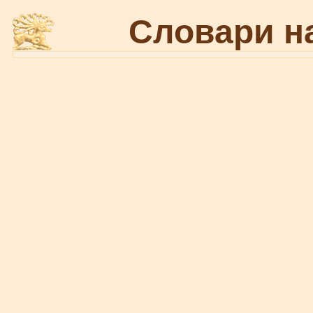
Словари н