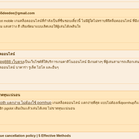
55deedee@gmail.com
lot mobile เกมสล็อตออนไลน์ที่กำลังเป็นที่ชื่นชอบเดี๋ยวนี้ ไม่มีผู้ใดไม่ทราบพีจีสล็อตออนไลน์ ที่
ต็ม แสงสว่าง สี เสียงจัดมาแบบเลิศเลอให้ผู้เล่นได้เพลินใจ
อตออนไลน์
ว pg888 เว็บตรง
เป็นเว็บไซต์ที่ให้บริการเกมคาสิโนออนไลน์ มีเกมต่างๆ ที่ผู้เล่นสามารถเลือก
ตออนไลน์ บาคาร่า รูเล็ต ไฮโล และอื่นๆ
าดทุนเเน่นอน
xoth แตกง่าย ไม่ต้องใช้ pornhup
เกมสล็อตออนไลน์ เเตกง่ายที่สุด แบบไม่ต้องเพิ่งpornhupก็แ
ิก pgslot เติมเงินเเล้วเล่นได้เลย ไม่ขาดทุนเเน่นอน
lue cancellation policy | 5 Effective Methods