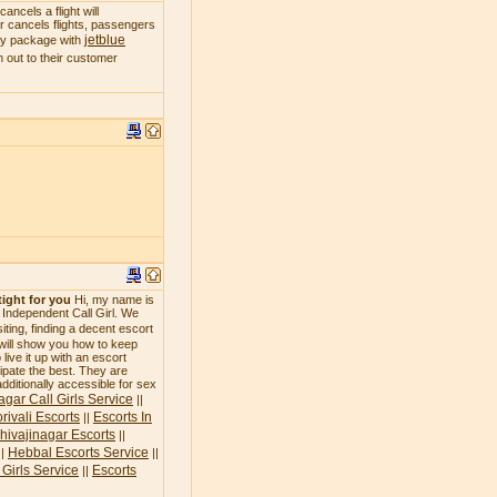
ncels a flight will
 or cancels flights, passengers
jetblue
day package with
 out to their customer
tight for you
Hi, my name is
n Independent Call Girl. We
siting, finding a decent escort
 will show you how to keep
live it up with an escort
icipate the best. They are
additionally accessible for sex
agar Call Girls Service
||
rivali Escorts
Escorts In
||
hivajinagar Escorts
||
Hebbal Escorts Service
||
||
Girls Service
Escorts
||