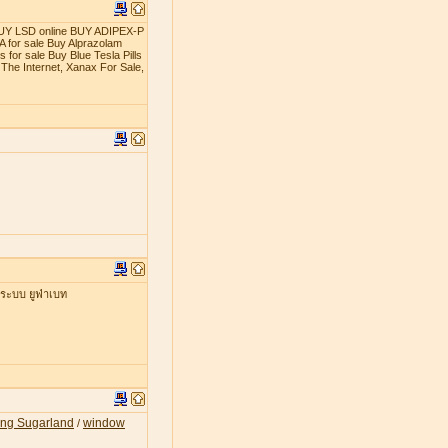
t BUY LSD online BUY ADIPEX-P
 for sale Buy Alprazolam
 for sale Buy Blue Tesla Pills
The Internet, Xanax For Sale,
่ระบบ ยูฟ่าเบท
ing Sugarland
window
/