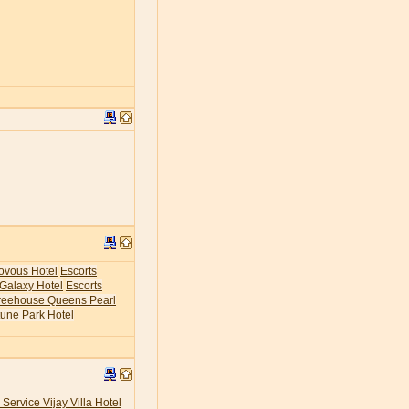
ovous Hotel
Escorts
 Galaxy Hotel
Escorts
Treehouse Queens Pearl
tune Park Hotel
 Service Vijay Villa Hotel