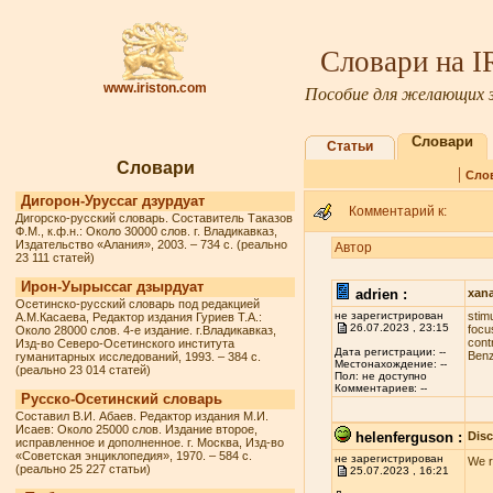
Словари на 
www.iriston.com
Пособие для желающих з
Словари
Статьи
Словари
|
Сло
Дигорон-Уруссаг дзурдуат
Комментарий к:
Дигорско-русский словарь. Составитель Таказов
Ф.М., к.ф.н.: Около 30000 слов. г. Владикавказ,
Издательство «Алания», 2003. – 734 с. (реально
Автор
23 111 статей)
Ирон-Уырыссаг дзырдуат
adrien :
xan
Осетинско-русский словарь под редакцией
не зарегистрирован
stim
А.М.Касаева, Редактор издания Гуриев Т.А.:
26.07.2023 , 23:15
fосu
Около 28000 слов. 4-е издание. г.Владикавказ,
соnt
Изд-во Северо-Осетинского института
Дата регистрации: --
Benz
гуманитарных исследований, 1993. – 384 с.
Местонахождение: --
(реально 23 014 статей)
Пол: не доступно
Комментариев: --
Русско-Осетинский словарь
Составил В.И. Абаев. Редактор издания М.И.
Исаев: Около 25000 слов. Издание второе,
helenferguson :
Dis
исправленное и дополненное. г. Москва, Изд-во
«Советская энциклопедия», 1970. – 584 с.
не зарегистрирован
We r
(реально 25 227 статьи)
25.07.2023 , 16:21