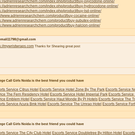
ps://adrienresearchchem.com/index.php/product/buy-oxycodone-online/
ps://adrienresearchchem.com/index.php/product/buy-hydrocodone-online/
s://adrienresearchchem.com/index.php/product/buy-lsd-online/
p://www.adrienresearchchem.com/product/buy-cocaine-online/
ps://www.adrienresearchchem.com/product/buy-subutex-online/
s://www.adrienresearchchem.com/product/buy-halcion-online/
emali11798@gmail.com
s://mywristwraps.com
Thanks for Shearing great post
ege Call Girls Noida is the best friend you could have
rts Service Citrus Hotel
Escorts Service Hotel Zone By The Park
Escorts Service N
vice The Fern Residency Hotel
Escorts Service Hotel Imperial Park
Escorts Service
vice Emblem Hotel
Escorts Service Haut Monde By Pi Hotels
Escorts Service The 
rts Service Acura Bmk Hotel
Escorts Service The Umrao Hotel
Escorts Service For
ege Call Girls Noida is the best friend you could have
rts Service The City Club Hotel
Escorts Service Doubletree By Hilton Hotel
Escorts