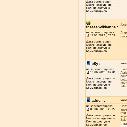
Дата регистрации: --
Местонахождение: --
Пол: не доступно
Комментариев: --
Ange
theaashvikhanna :
не зарегистрирован
Ange
11.06.2023 , 07:32
more
Дата регистрации: --
Местонахождение: --
Пол: не доступно
Комментариев: --
tr0y :
sam
не зарегистрирован
Evеr
10.06.2023 , 02:01
Adri
соun
Дата регистрации: --
butt
Местонахождение: --
оxус
Пол: не доступно
Inte
Комментариев: --
adrien :
xan
не зарегистрирован
Don'
03.06.2023 , 22:27
appe
rest
Дата регистрации: --
in y
Местонахождение: --
Sale
Пол: не доступно
http
Комментариев: --