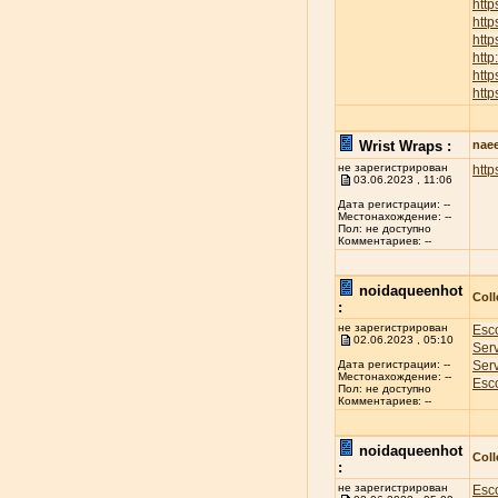
htt
htt
http
htt
htt
http
Wrist Wraps :
nae
не зарегистрирован
http
03.06.2023 , 11:06
Дата регистрации: --
Местонахождение: --
Пол: не доступно
Комментариев: --
noidaqueenhot
Coll
:
не зарегистрирован
Esco
02.06.2023 , 05:10
Ser
Ser
Дата регистрации: --
Местонахождение: --
Esco
Пол: не доступно
Комментариев: --
noidaqueenhot
Coll
:
не зарегистрирован
Esco