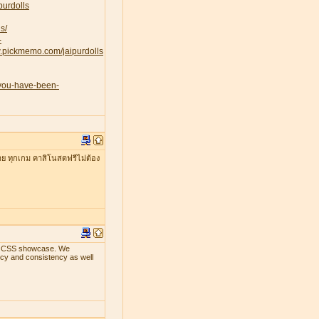
purdolls
s/
-
w.pickmemo.com/jaipurdolls
-you-have-been-
าย ทุกเกม คาสิโนสดฟรีไม่ต้อง
ith CSS showcase. We
ency and consistency as well