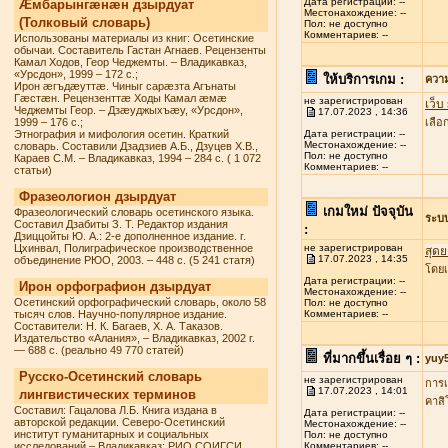
Дата регистрации: --
Æмбарынгæнæн дзырдуат
Местонахождение: --
(Толковый словарь)
Пол: не доступно
Комментариев: --
Использованы материалы из книг: Осетинские
обычаи. Составитель Гастан Агнаев. Рецензенты
Камал Ходов, Геор Чеджемты. – Владикавказ,
«Урсдон», 1999 – 172 с.;
ให้บริการเกม :
ควา
Ирон æгъдæуттæ. Чиныг сарæзта Агънаты
Гæстæн. Рецензенттæ Ходы Камал æмæ
не зарегистрирован
เว็บ
Чеджемты Геор. – Дзæуджыхъæу, «Урсдон»,
17.07.2023 , 14:36
1999 – 176 с.;
เลื
Этнография и мифология осетин. Краткий
Дата регистрации: --
Местонахождение: --
словарь. Составили Дзадзиев А.Б., Дзуцев Х.В.,
Пол: не доступно
Караев С.М. – Владикавказ, 1994 – 284 с. ( 1 072
Комментариев: --
статьи)
Фразеологион дзырдуат
เกมใหม่ ปัจจุบัน
Фразеологический словарь осетинского языка.
ระบ
Составил Дзабиты З. Т. Редактор издания
:
Дзиццойты Ю. А.: 2-е дополненное издание. г.
Цхинвал, Полиграфическое производственное
не зарегистрирован
สุดย
17.07.2023 , 14:35
объединение РЮО, 2003. – 448 с. (5 241 статя)
โดยเ
Дата регистрации: --
Ирон орфографион дзырдуат
Местонахождение: --
Осетинский орфографический словарь, около 58
Пол: не доступно
тысяч слов. Научно-популярное издание.
Комментариев: --
Составители: Н. К. Багаев, Х. А. Таказов.
Издательство «Алания», – Владикавказ, 2002 г.
— 688 с. (реально 49 770 статей)
ที่มากขึ้นเรื่อย ๆ :
yuy
Русско-Осетинский словарь
не зарегистрирован
การเ
17.07.2023 , 14:01
лингвистических терминов
คาสิ
Составил: Гацалова Л.Б. Книга издана в
Дата регистрации: --
авторской редакции. Северо-Осетинский
Местонахождение: --
институт гуманитарных и социальных
Пол: не доступно
исследований – Владикавказ: РИО СОИГСИ,
Комментариев: --