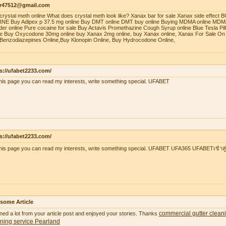
r47512@gmail.com
crystal meth online What does crystal meth look like? Xanax bar for sale Xanax side effec
NE Buy Adipex p 37.5 mg online Buy DMT online DMT buy online Buying MDMA online MDMA
er online Pure cocaine for sale Buy Actavis Promethazine Cough Syrup online Blue Tesla Pills
ne Buy Oxycodone 30mg online buy Xanax 2mg online, buy Xanax online, Xanax For Sale On 
Benzodiazepines Online,Buy Klonopin Online, Buy Hydrocodone Online,
s://ufabet2233.com/
his page you can read my interests, write something special. UFABET
s://ufabet2233.com/
his page you can read my interests, write something special. UFABET UFA365 UFABETเข้าสู
some Article
commercial gutter clean
ned a lot from your article post and enjoyed your stories. Thanks
ning service Pearland