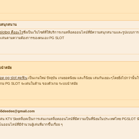
มสนุกสนาน
 slotpg คืออะไร
ซึ่งเป็นเว็บไซต์ที่ให้บริการเกมสล็อตออนไลน์ที่มีความสนุกสนานและรูปแบบการเล
อกเล่นตามความต้องการของตนเอง PG SLOT
บนำสมัย
อด pg slot สุดฟิน
เป็นเกมใหม่ ปัจจุบัน เกมยอดนิยม และก็นิยม เล่นกันเยอะๆโดยยิ่งไปกว่านั้น
กม PG SLOT จะเด่นในด้าน ของตัวเกม ระบบนำสมัย
55deedee@gmail.com
ล่น KTV Slotสล็อตเป็นการเล่นเกมสล็อตออนไลน์ที่มีความเป็นที่นิยมในประเทศไทย PGSLOT น
โนออนไลน์ที่มีจำนวนผู้เล่นที่มากขึ้นเรื่อย ๆ