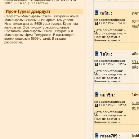
2007. — 140 с. (527 статей)
Ирон-Туркаг дзырдуат
เพลิน :
yuy
Сарæзтой Мамсыраты Озкан Темурленк æмæ
Мамсыраты Озканы чызг Ирмæ Темурленк.
не зарегистрирован
pg s
17.07.2023 , 14:00
Ныртæккæ дзы ис 5609 уацхъуыды. Куыст ма
จัดเ
йыл цæуы. Осетинско-Турецкий словарь.
Дата регистрации: --
Составили Мамсыраты Озкан Темурленк и
Местонахождение: --
Мамсыраты Ирма Темурленк. В настоящее
Пол: не доступно
время содержит 5609 статей. В стадии
Комментариев: --
разработки.
ไฮโล :
สล็
не зарегистрирован
รีวิ
17.07.2023 , 12:57
สล็อ
Дата регистрации: --
Местонахождение: --
Пол: не доступно
Комментариев: --
สมาชิก :
ไม่ข
не зарегистрирован
slot
17.07.2023 , 12:54
สมาช
Дата регистрации: --
Местонахождение: --
Пол: не доступно
Комментариев: --
rosee789 :
jetb