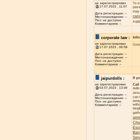
не зарегистрирован
To m
17.07.2023 , 11:07
pass
may 
Дата регистрации: --
canc
Местонахождение: --
Пол: не доступно
supp
Комментариев: --
corporate law :
kdl
не зарегистрирован
Gre
17.07.2023 , 06:58
Дата регистрации: --
Местонахождение: --
Пол: не доступно
Комментариев: --
jaipurdolls :
If y
не зарегистрирован
Call
03.07.2023 , 13:46
Adit
assu
Дата регистрации: --
can 
Местонахождение: --
away
Пол: не доступно
witho
Комментариев: --
taug
gath
ajme
Chu
Esco
Banj
Ser