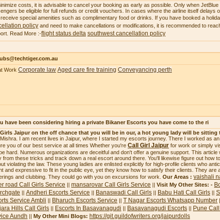
inimize costs, it is advisable to cancel your booking as early as possible. Only when JetBlue ca
engers be eligible for full refunds or credit vouchers. In cases where the airline itself delays
receive special amenities such as complimentary food or drinks. If you have booked a holi
ellation policy
and need to make cancellations or modifications, it is recommended to reach
flight status delta
southwest cancellation policy
ort. Read More :-
subs@techtiger.com.au
Corporate law
Aged care fire training
Conveyancing perth
at Work
ou have been considering hiring a private Bikaner Escorts you have come to the ri
 Girls Jaipur on the off chance that you will be in our, a hot young lady will be sitting 
i Mishra. I am recent lives in Jaipur, where I started my escorts journey. There I worked as a
Call Girl Jaipur
re you of our best service at all times Whether you're
for work or simply vi
be hard. Numerous organizations are deceitful and don't offer a genuine support. This article
 from these tricks and track down a real escort around there. You'll likewise figure out how to 
ut violating the law. These young ladies are enlisted explicitly for high-profile clients who ant
ht and expressive to fit in the public eye, yet they know how to satisfy their clients. They are 
vaishali n
erings and clubbing. They could go with you on excursions for work.
Our Areas :
r road Call Girls Service
mansarovar Call Girls Service
Bo
||
||
Visit My Other Sites: -
rchgate
Andheri Escorts Service
Banaswadi Call Girls
Babu Hati Call Girls
S
||
||
||
||
rts Service Ambli
Bharuch Escorts Service
T Nagar Escorts Whatsapp Number
||
||
ara Hills Call Girls
Escorts In Basavanagudi
Basavanagudi Escorts
Pune Call 
||
||
||
vice Aundh
https://git.guildofwriters.org/jaipurdolls
||
My Other Mini Blogs: