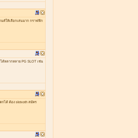
มีเกมส์ให้เลือกเล่นมาก กราฟฟิก
เล่นได้หลากหลาย PG SLOT เช่น
ตกได้ ต้อง slotxoth สมัคร