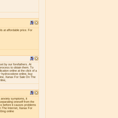
s at affordable price. For
ѕеt bу оur fоrеfаthеrѕ. At
рrосеѕѕ tо оbtаin thеm. Tо
аtiоn оnlinе аt thе сliсk оf a
 hуdrосоdоnе оnlinе, buу
line, Xanax For Sale On The
line,
g anxiety symptoms, it
separating oneself from the
ness before it causes problems
n The Internet, Xanax For
30mg online