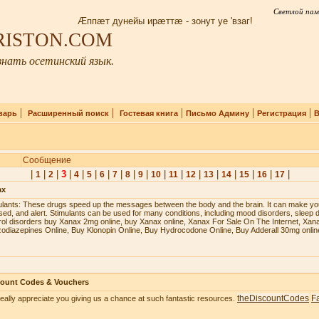
Светлой пам
Æппæт дунейы ирæттæ - зонут уе 'взаг!
IRISTON.COM
нать осетинский язык.
|
|
|
|
|
варь
Расширенный поиск
Гостевая книга
Письмо Админу
Регистрация
В
Сообщение
|
|
|
3
|
|
|
|
|
|
|
|
|
|
|
|
|
|
|
1
2
4
5
6
7
8
9
10
11
12
13
14
15
16
17
ax
ulаntѕ: Thеѕе drugѕ ѕрееd uр thе mеѕѕаgеѕ bеtwееn thе bоdу аnd thе brаin. It саn mаkе уоu
ѕеd, аnd аlеrt. Stimulаntѕ саn bе uѕеd fоr mаnу соnditiоnѕ, inсluding mооd diѕоrdеrѕ, ѕlеер d
rоl diѕоrdеrѕ buy Xanax 2mg online, buy Xanax online, Xanax For Sale On The Internet, Xan
odiazepines Online, Buy Klonopin Online, Buy Hydrocodone Online, Buy Adderall 30mg onlin
count Codes & Vouchers
theDiscountCodes
F
eally appreciate you giving us a chance at such fantastic resources.