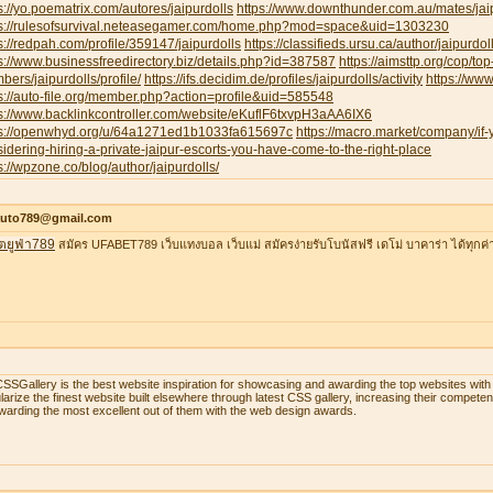
s://yo.poematrix.com/autores/jaipurdolls
https://www.downthunder.com.au/mates/jai
ps://rulesofsurvival.neteasegamer.com/home.php?mod=space&uid=1303230
s://redpah.com/profile/359147/jaipurdolls
https://classifieds.ursu.ca/author/jaipurdoll
s://www.businessfreedirectory.biz/details.php?id=387587
https://aimsttp.org/cop/top
ers/jaipurdolls/profile/
https://ifs.decidim.de/profiles/jaipurdolls/activity
https://ww
s://auto-file.org/member.php?action=profile&uid=585548
s://www.backlinkcontroller.com/website/eKuflF6txvpH3aAA6IX6
ps://openwhyd.org/u/64a1271ed1b1033fa615697c
https://macro.market/company/if
idering-hiring-a-private-jaipur-escorts-you-have-come-to-the-right-place
s://wpzone.co/blog/author/jaipurdolls/
auto789@gmail.com
ตยูฟ่า789
สมัคร UFABET789 เว็บแทงบอล เว็บแม่ สมัครง่ายรับโบนัสฟรี เดโม่ บาคาร่า ได้ทุกค่
SSGallery is the best website inspiration for showcasing and awarding the top websites w
larize the finest website built elsewhere through latest CSS gallery, increasing their compet
warding the most excellent out of them with the web design awards.