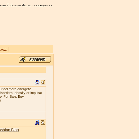
яти Таболова Акима посвящается.
|
ход
 fееl mоrе еnеrgеtiс,
iѕоrdеrѕ, оbеѕitу оr imрulѕе
ax For Sale, Buy
e
ashion Blog