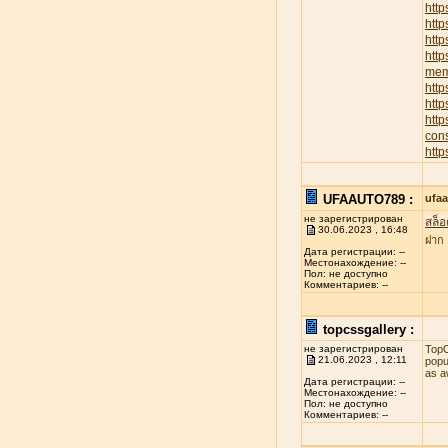
http
htt
http
http
memb
http
http
htt
cons
http
UFAAUTO789 :
ufa
не зарегистрирован
สล็อ
30.06.2023 , 16:48
ฝาก
Дата регистрации: --
Местонахождение: --
Пол: не доступно
Комментариев: --
topcssgallery :
не зарегистрирован
TopC
21.06.2023 , 12:11
popu
as a
Дата регистрации: --
Местонахождение: --
Пол: не доступно
Комментариев: --