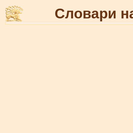
Словари н